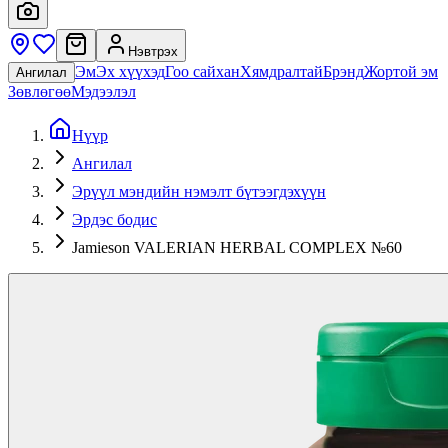
Нэвтрэх
Эм
Эх хүүхэд
Гоо сайхан
Хямдралтай
Брэнд
Жортой эм
Ангилал
Зөвлөгөө
Мэдээлэл
Нүүр
Ангилал
Эрүүл мэндийн нэмэлт бүтээгдэхүүн
Эрдэс бодис
Jamieson VALERIAN HERBAL COMPLEX №60