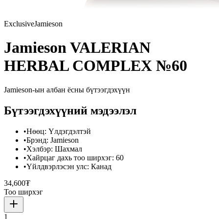
Exclusive
Jamieson
Jamieson VALERIAN
HERBAL COMPLEX №60
Jamieson
-ын албан ёсны бүтээгдэхүүн
Бүтээгдэхүүний мэдээлэл
•
Нөөц
:
Үлдэгдэлтэй
•
Брэнд
:
Jamieson
•
Хэлбэр
:
Шахмал
•
Хайрцаг дахь тоо ширхэг
:
60
•
Үйлдвэрлэсэн улс
:
Канад
34,600₮
Тоо ширхэг
1