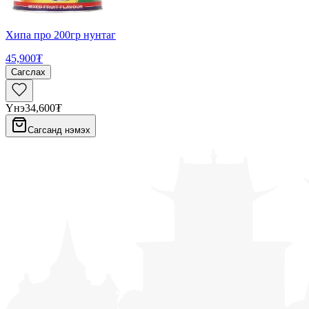
Хипа про 200гр нунтаг
45,900₮
Сагслах
Үнэ
34,600₮
Сагсанд нэмэх