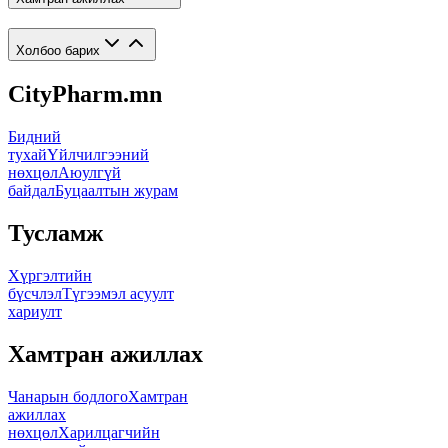
Холбоо барих
CityPharm.mn
Бидний
тухай
Үйлчилгээний
нөхцөл
Аюулгүй
байдал
Буцаалтын журам
Тусламж
Хүргэлтийн
бүсчлэл
Түгээмэл асуулт
хариулт
Хамтран ажиллах
Чанарын бодлого
Хамтран
ажиллах
нөхцөл
Харилцагчийн