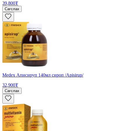
39,800₮
Сагслах
Medex Аписируп 140мл сироп /Apisirup/
32,900₮
Сагслах