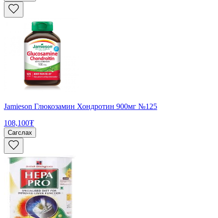
Jamieson Глюкозамин Хондротин 900мг №125
108,100₮
Сагслах