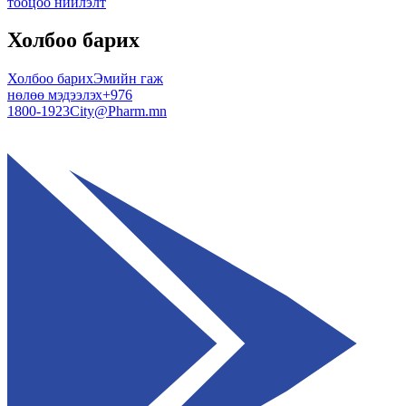
тооцоо нийлэлт
Холбоо барих
Холбоо барих
Эмийн гаж
нөлөө мэдээлэх
+976
1800-1923
City@Pharm.mn