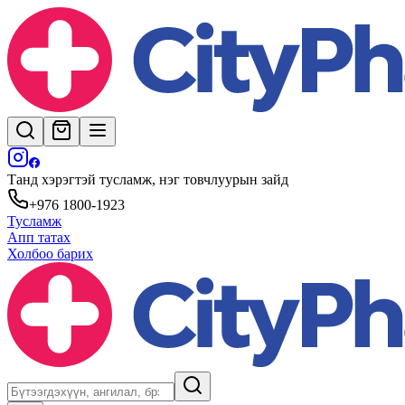
Танд хэрэгтэй тусламж, нэг товчлуурын зайд
+976 1800-1923
Тусламж
Апп татах
Холбоо барих