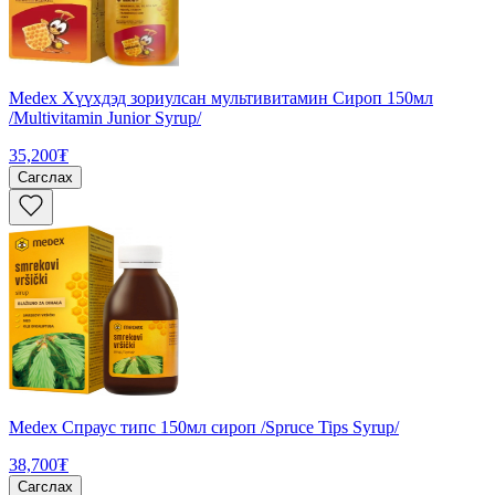
Medex Хүүхдэд зориулсан мультивитамин Сироп 150мл
/Multivitamin Junior Syrup/
35,200₮
Сагслах
Medex Спраус типс 150мл сироп /Spruce Tips Syrup/
38,700₮
Сагслах