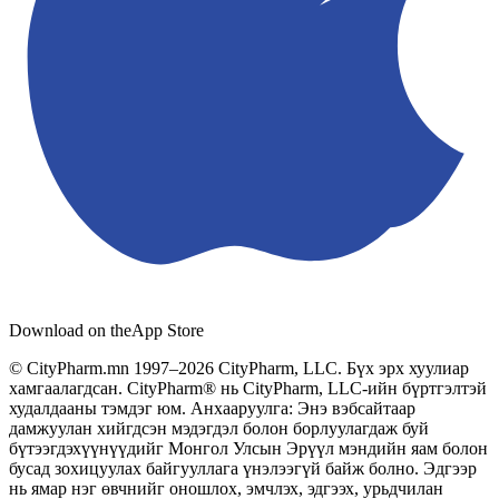
Download on the
App Store
© CityPharm.mn 1997–2026 CityPharm, LLC. Бүх эрх хуулиар
хамгаалагдсан. CityPharm® нь CityPharm, LLC-ийн бүртгэлтэй
худалдааны тэмдэг юм. Анхааруулга: Энэ вэбсайтаар
дамжуулан хийгдсэн мэдэгдэл болон борлуулагдаж буй
бүтээгдэхүүнүүдийг Монгол Улсын Эрүүл мэндийн яам болон
бусад зохицуулах байгууллага үнэлээгүй байж болно. Эдгээр
нь ямар нэг өвчнийг оношлох, эмчлэх, эдгээх, урьдчилан