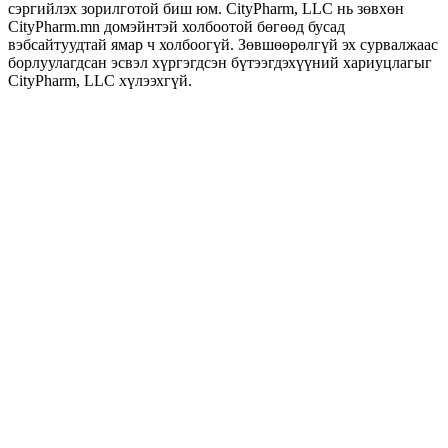
сэргийлэх зорилготой биш юм. CityPharm, LLC нь зөвхөн
CityPharm.mn домэйнтэй холбоотой бөгөөд бусад
вэбсайтуудтай ямар ч холбоогүй. Зөвшөөрөлгүй эх сурвалжаас
борлуулагдсан эсвэл хүргэгдсэн бүтээгдэхүүний хариуцлагыг
CityPharm, LLC хүлээхгүй.