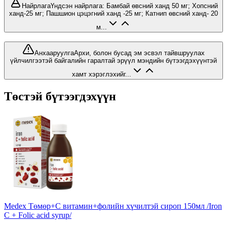
Найрлага
Үндсэн найрлага: Бамбай өвсний ханд 50 мг; Хопсний
ханд-25 мг; Пашшион цэцэгний ханд -25 мг; Катнип өвсний ханд- 20
м...
Анхааруулга
Архи, болон бусад эм эсвэл тайвшруулах
үйлчилгээтэй байгалийн гаралтай эрүүл мэндийн бүтээгдэхүүнтэй
хамт хэрэглэхийг...
Төстэй бүтээгдэхүүн
Medex Төмөр+С витамин+фолийн хүчилтэй сироп 150мл /Iron
C + Folic acid syrup/