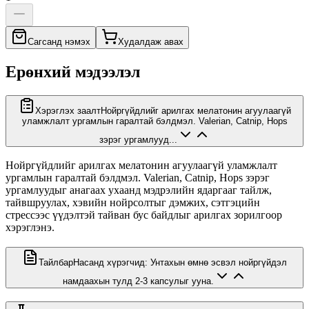
Сагсанд нэмэх
Худалдаж авах
Ерөнхий мэдээлэл
Хэрэглэх заалт
Нойргүйдлийг арилгах мелатонин агуулаагүй
уламжлалт ургамлын гаралтай бэлдмэл. Valerian, Catnip, Hops
зэрэг ургамлууд...
Нойргүйдлийг арилгах мелатонин агуулаагүй уламжлалт
ургамлын гаралтай бэлдмэл. Valerian, Catnip, Hops зэрэг
ургамлуудыг анагаах ухаанд мэдрэлийн ядаргааг тайлж,
тайвшруулах, хэвийн нойрсолтыг дэмжих, сэтгэцийн
стрессээс үүдэлтэй тайван бус байдлыг арилгах зорилгоор
хэрэглэнэ.
Тайлбар
Насанд хүрэгчид: Унтахын өмнө эсвэл нойргүйдэл
намдаахын тулд 2-3 капсулыг ууна.