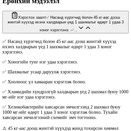
Ерөнхий мэдээлэл
Хэрэглэх заалт
✅ Насанд хүрэгчид болон 45 кг-аас дээш
жинтэй хүүхэд ихэнх халдварын үед 1 шахмалыг өдөрт 1 удаа 3
хоног хэрэглэнэ. ✅...
✅ Насанд хүрэгчид болон 45 кг-аас дээш жинтэй хүүхэд
ихэнх халдварын үед 1 шахмалыг өдөрт 1 удаа 3 хоног
хэрэглэнэ.
✅ Хоногийн тунг нэг удаа хэрэглэнэ.
✅ Шахмалыг усаар даруулж хэрэглэнэ.
✅ Хоолноос үл хамааран хэрэглэж болно.
✅ Хламидийн хүндрэлгүй халдварын үед 2 шахмал буюу 1000
мг-ийг нэг удаа хэрэглэнэ.
✅ Хеликобактерийн хавсарсан эмчилгээнд 2 шахмал буюу
1000 мг-ийг өдөрт 1 удаа 3 хоног хэрэглэж болно. Тухайн
хавсарсан эмчилгээний схемийг эмч тогтооно.
⚠️ 45 кг-аас доош жинтэй хүүхдэд жинд тохирсон хөвмөл