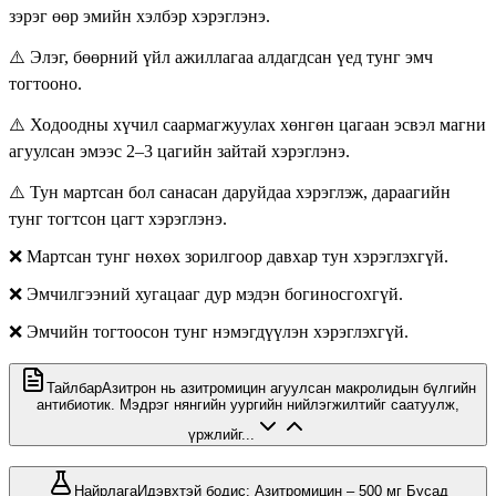
зэрэг өөр эмийн хэлбэр хэрэглэнэ.
⚠️ Элэг, бөөрний үйл ажиллагаа алдагдсан үед тунг эмч
тогтооно.
⚠️ Ходоодны хүчил саармагжуулах хөнгөн цагаан эсвэл магни
агуулсан эмээс 2–3 цагийн зайтай хэрэглэнэ.
⚠️ Тун мартсан бол санасан даруйдаа хэрэглэж, дараагийн
тунг тогтсон цагт хэрэглэнэ.
❌ Мартсан тунг нөхөх зорилгоор давхар тун хэрэглэхгүй.
❌ Эмчилгээний хугацааг дур мэдэн богиносгохгүй.
❌ Эмчийн тогтоосон тунг нэмэгдүүлэн хэрэглэхгүй.
Тайлбар
Азитрон нь азитромицин агуулсан макролидын бүлгийн
антибиотик. Мэдрэг нянгийн уургийн нийлэгжилтийг саатуулж,
үржлийг...
Найрлага
Идэвхтэй бодис: Азитромицин – 500 мг Бусад