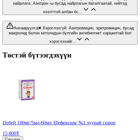
найрлага: Азитрон -ы бусад найрлагын баталгаатай, нийтэд
нээлттэй албан ёс...
Анхааруулга
❌ Хэрэглэхгүй: Азитромицин, эритромицин, бусад
макролид болон кетолидын бүлгийн антибиотикт харшилтай бол
хэрэглэхийг...
Төстэй бүтээгдэхүүн
Цебей 100мг/5мл-60мл /Цефексим/ №1 хуурай сироп
15,800₮
Сагслах