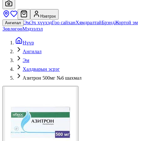
Нэвтрэх
Эм
Эх хүүхэд
Гоо сайхан
Хямдралтай
Брэнд
Жортой эм
Ангилал
Зөвлөгөө
Мэдээлэл
Нүүр
Ангилал
Эм
Халдварын эсрэг
Азитрон 500мг №6 шахмал