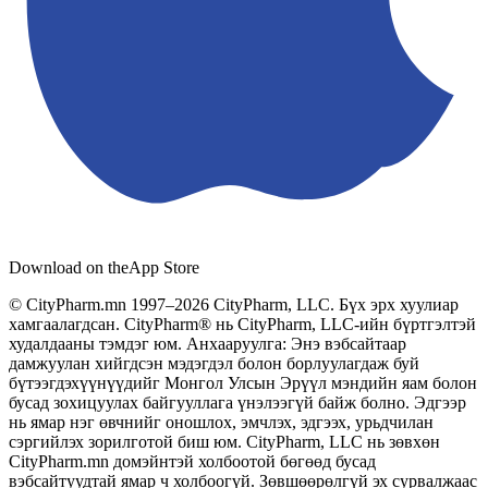
Download on the
App Store
© CityPharm.mn 1997–2026 CityPharm, LLC. Бүх эрх хуулиар
хамгаалагдсан. CityPharm® нь CityPharm, LLC-ийн бүртгэлтэй
худалдааны тэмдэг юм. Анхааруулга: Энэ вэбсайтаар
дамжуулан хийгдсэн мэдэгдэл болон борлуулагдаж буй
бүтээгдэхүүнүүдийг Монгол Улсын Эрүүл мэндийн яам болон
бусад зохицуулах байгууллага үнэлээгүй байж болно. Эдгээр
нь ямар нэг өвчнийг оношлох, эмчлэх, эдгээх, урьдчилан
сэргийлэх зорилготой биш юм. CityPharm, LLC нь зөвхөн
CityPharm.mn домэйнтэй холбоотой бөгөөд бусад
вэбсайтуудтай ямар ч холбоогүй. Зөвшөөрөлгүй эх сурвалжаас