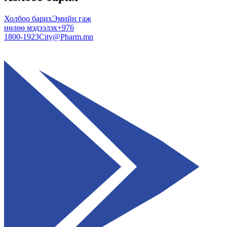
Холбоо барих
Эмийн гаж
нөлөө мэдээлэх
+976
1800-1923
City@Pharm.mn