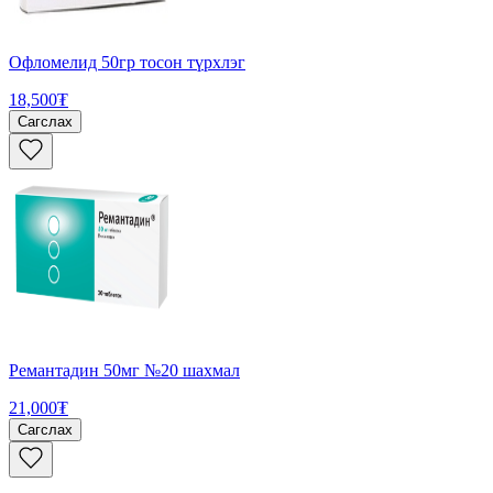
Офломелид 50гр тосон түрхлэг
18,500₮
Сагслах
Ремантадин 50мг №20 шахмал
21,000₮
Сагслах