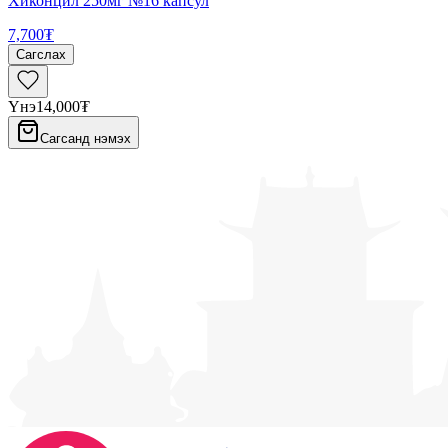
Хиконцил 250мг №16 капсул
7,700₮
Сагслах
Үнэ
14,000₮
Сагсанд нэмэх