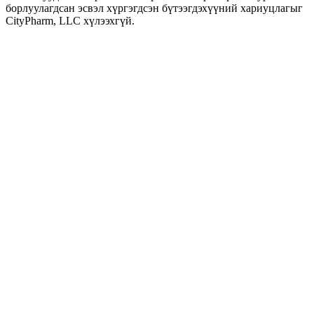
борлуулагдсан эсвэл хүргэгдсэн бүтээгдэхүүний хариуцлагыг
CityPharm, LLC хүлээхгүй.