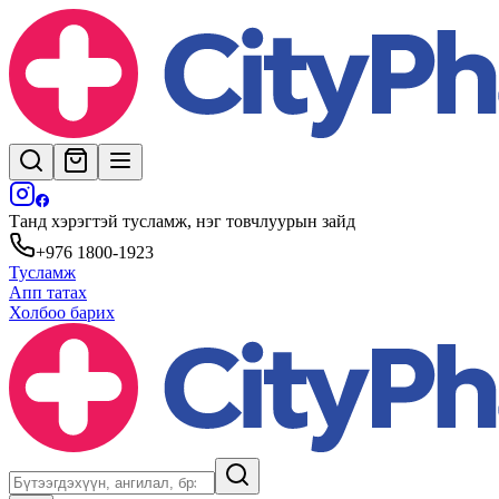
Танд хэрэгтэй тусламж, нэг товчлуурын зайд
+976 1800-1923
Тусламж
Апп татах
Холбоо барих