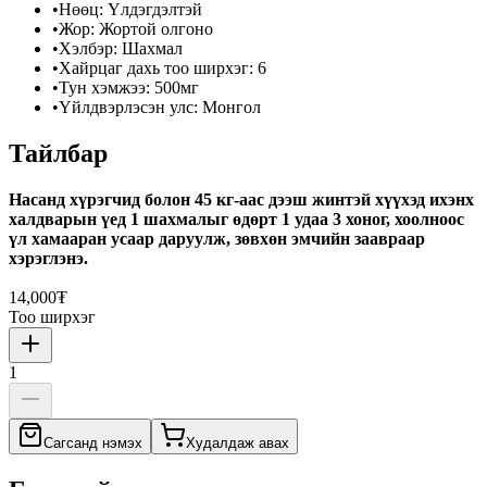
•
Нөөц
:
Үлдэгдэлтэй
•
Жор
:
Жортой олгоно
•
Хэлбэр
:
Шахмал
•
Хайрцаг дахь тоо ширхэг
:
6
•
Тун хэмжээ
:
500мг
•
Үйлдвэрлэсэн улс
:
Монгол
Тайлбар
Насанд хүрэгчид болон 45 кг-аас дээш жинтэй хүүхэд ихэнх
халдварын үед 1 шахмалыг өдөрт 1 удаа 3 хоног, хоолноос
үл хамааран усаар даруулж, зөвхөн эмчийн заавраар
хэрэглэнэ.
14,000₮
Тоо ширхэг
1
Сагсанд нэмэх
Худалдаж авах