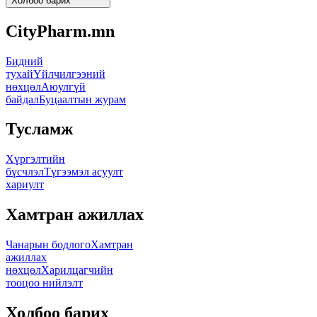
Холбоо барих
CityPharm.mn
Бидний
тухай
Үйлчилгээний
нөхцөл
Аюулгүй
байдал
Буцаалтын журам
Тусламж
Хүргэлтийн
бүсчлэл
Түгээмэл асуулт
хариулт
Хамтран ажиллах
Чанарын бодлого
Хамтран
ажиллах
нөхцөл
Харилцагчийн
тооцоо нийлэлт
Холбоо барих