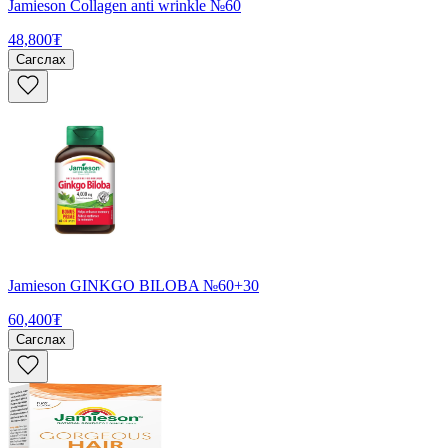
Jamieson Collagen anti wrinkle №60
48,800₮
Сагслах
Jamieson GINKGO BILOBA №60+30
60,400₮
Сагслах