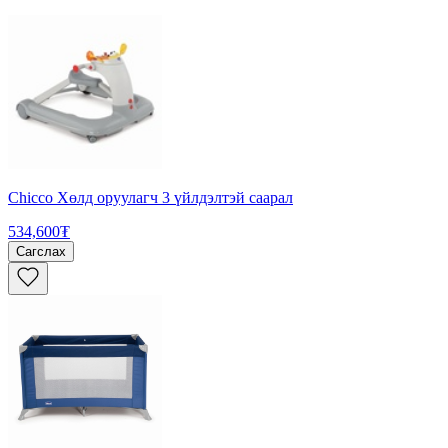
Chicco Хөлд оруулагч 3 үйлдэлтэй саарал
534,600₮
Сагслах