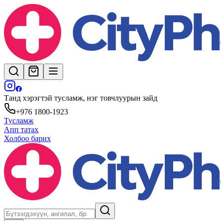
Танд хэрэгтэй тусламж, нэг товчлуурын зайд
+976 1800-1923
Тусламж
Апп татах
Холбоо барих