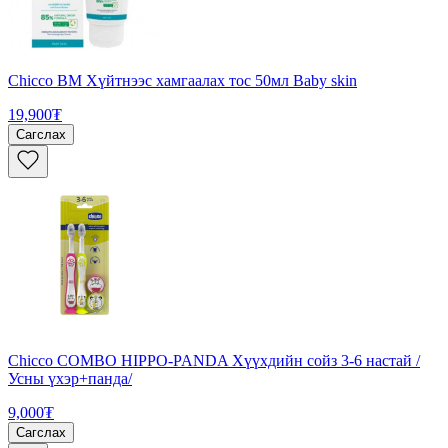
Chicco BM Хүйтнээс хамгаалах тос 50мл Baby skin
19,900₮
Сагслах
Chicco COMBO HIPPO-PANDA Хүүхдийн сойз 3-6 настай /
Усны үхэр+панда/
9,000₮
Сагслах