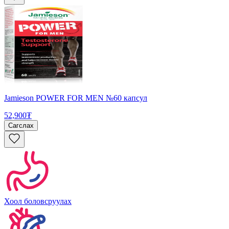
Jamieson POWER FOR MEN №60 капсул
52,900₮
Сагслах
Хоол боловсруулах