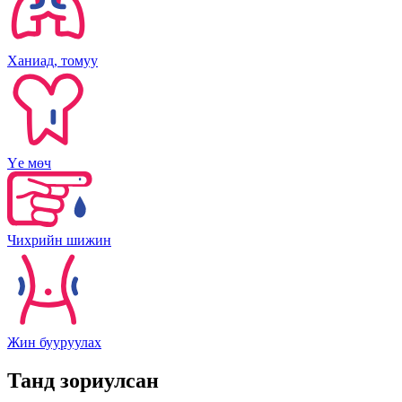
Ханиад, томуу
Үе мөч
Чихрийн шижин
Жин бууруулах
Танд зориулсан