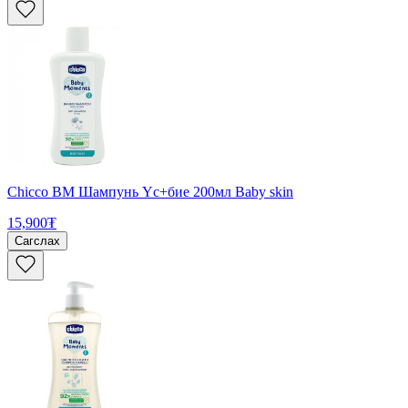
Chicco BM Шампунь Үс+бие 200мл Baby skin
15,900₮
Сагслах