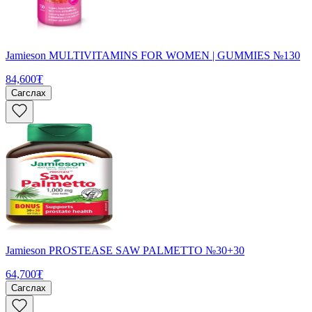
Jamieson MULTIVITAMINS FOR WOMEN | GUMMIES №130
84,600₮
Сагслах
Jamieson PROSTEASE SAW PALMETTO №30+30
64,700₮
Сагслах