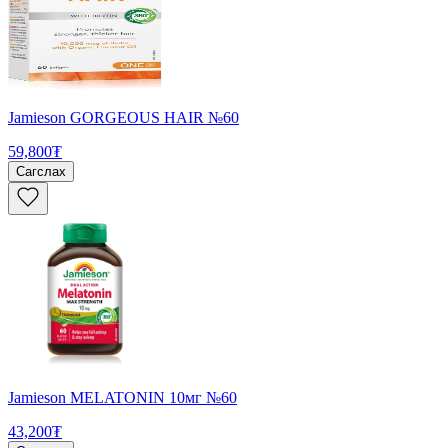
Jamieson GORGEOUS HAIR №60
59,800₮
Сагслах
Jamieson MELATONIN 10мг №60
43,200₮