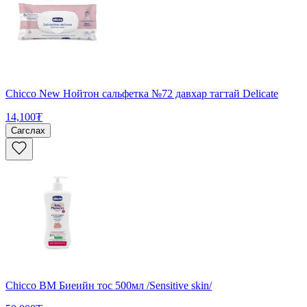
Chicco New Нойтон сальфетка №72 давхар тагтай Delicate
14,100₮
Сагслах
Chicco BM Биеийн тос 500мл /Sensitive skin/