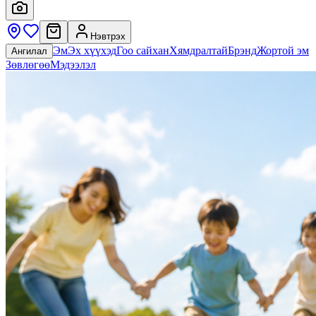
Нэвтрэх
Эм
Эх хүүхэд
Гоо сайхан
Хямдралтай
Брэнд
Жортой эм
Ангилал
Зөвлөгөө
Мэдээлэл