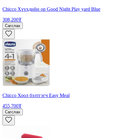
Chicco Хүүхдийн ор Good Night Play yard Blue
308,200₮
Сагслах
Chicco Хоол бэлтгэгч Easy Meal
455,700₮
Сагслах