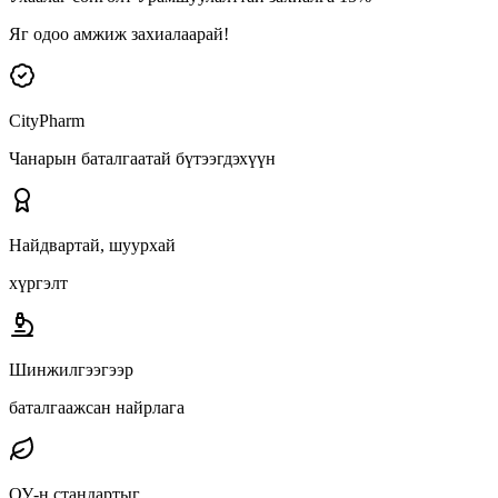
Яг одоо амжиж захиалаарай!
CityPharm
Чанарын баталгаатай бүтээгдэхүүн
Найдвартай, шуурхай
хүргэлт
Шинжилгээгээр
баталгаажсан найрлага
ОУ-н стандартыг