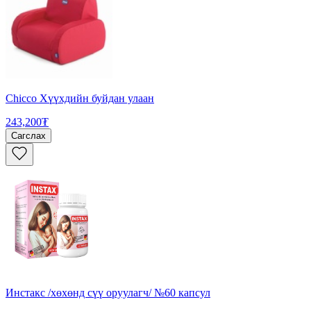
Chicco Хүүхдийн буйдан улаан
243,200₮
Сагслах
Инстакс /хөхөнд сүү оруулагч/ №60 капсул