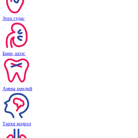
Зүрх судас
Бөөр, шээс
Амны хөндий
Тархи мэдрэл