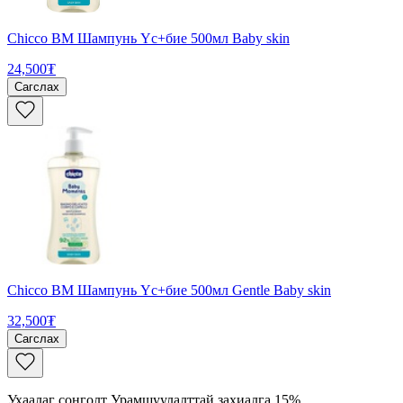
Chicco BM Шампунь Үс+бие 500мл Baby skin
24,500₮
Сагслах
Chicco BM Шампунь Үс+бие 500мл Gentle Baby skin
32,500₮
Сагслах
Ухаалаг сонголт Урамшуулалттай захиалга 15%