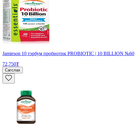
Jamieson 10 тэрбум пробиотик PROBIOTIC | 10 BILLION №60
72,750₮
Сагслах