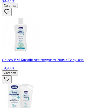
50,000₮
Сагслах
Chicco BM Биеийн чийгшүүлэгч 200мл Baby skin
19,900₮
Сагслах