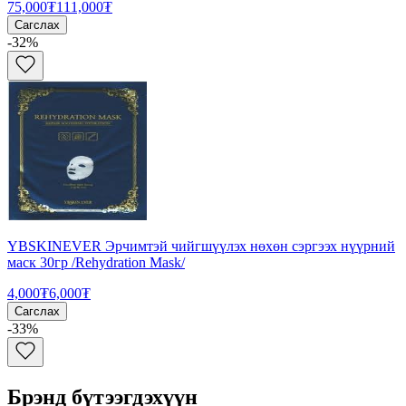
75,000₮
111,000₮
Сагслах
-
32
%
YBSKINEVER Эрчимтэй чийгшүүлэх нөхөн сэргээх нүүрний
маск 30гр /Rehydration Mask/
4,000₮
6,000₮
Сагслах
-
33
%
Брэнд бүтээгдэхүүн