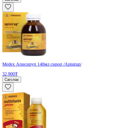
Medex Аписируп 140мл сироп /Apisirup/
32,900₮
Сагслах