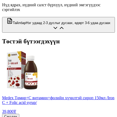
Нүд ядрах, нүдний салст бүрхүүл, нүдний эмгэгүүдээс
сэргийлэх
Тайлбар
Нэг удаад 2-3 дуслыг дусаах, өдөрт 3-6 удаа дусаах
Төстэй бүтээгдэхүүн
Medex Төмөр+С витамин+фолийн хүчилтэй сироп 150мл /Iron
C + Folic acid syrup/
39,800₮
Сагслах