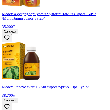
Medex Хүүхдэд зориулсан мультивитамин Сироп 150мл
/Multivitamin Junior Syrup/
35,200₮
Сагслах
Medex Спраус типс 150мл сироп /Spruce Tips Syrup/
38,700₮
Сагслах