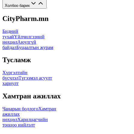
Холбоо барих
CityPharm.mn
Бидний
тухай
Үйлчилгээний
нөхцөл
Аюулгүй
байдал
Буцаалтын журам
Тусламж
Хүргэлтийн
бүсчлэл
Түгээмэл асуулт
хариулт
Хамтран ажиллах
Чанарын бодлого
Хамтран
ажиллах
нөхцөл
Харилцагчийн
тооцоо нийлэлт