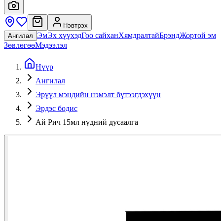
Нэвтрэх
Эм
Эх хүүхэд
Гоо сайхан
Хямдралтай
Брэнд
Жортой эм
Ангилал
Зөвлөгөө
Мэдээлэл
Нүүр
Ангилал
Эрүүл мэндийн нэмэлт бүтээгдэхүүн
Эрдэс бодис
Ай Рич 15мл нүдний дусаалга