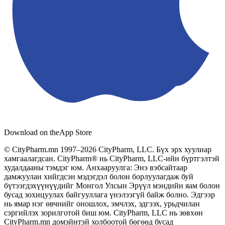
Download on the
App Store
© CityPharm.mn 1997–2026 CityPharm, LLC. Бүх эрх хуулиар
хамгаалагдсан. CityPharm® нь CityPharm, LLC-ийн бүртгэлтэй
худалдааны тэмдэг юм. Анхааруулга: Энэ вэбсайтаар
дамжуулан хийгдсэн мэдэгдэл болон борлуулагдаж буй
бүтээгдэхүүнүүдийг Монгол Улсын Эрүүл мэндийн яам болон
бусад зохицуулах байгууллага үнэлээгүй байж болно. Эдгээр
нь ямар нэг өвчнийг оношлох, эмчлэх, эдгээх, урьдчилан
сэргийлэх зорилготой биш юм. CityPharm, LLC нь зөвхөн
CityPharm.mn домэйнтэй холбоотой бөгөөд бусад