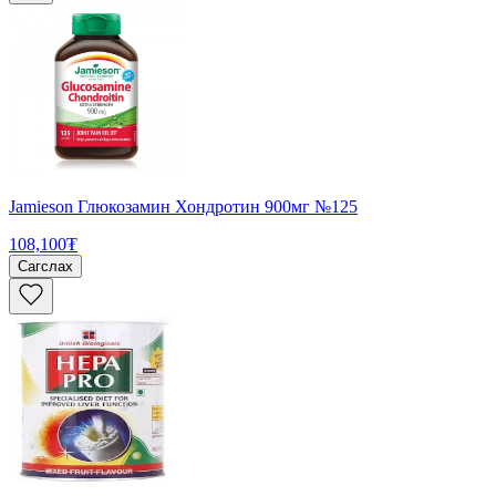
Jamieson Глюкозамин Хондротин 900мг №125
108,100₮
Сагслах