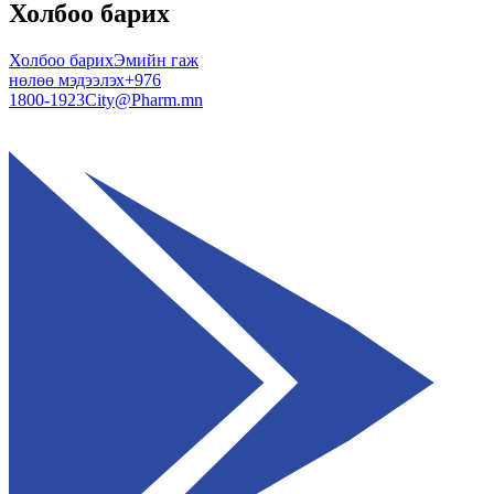
Холбоо барих
Холбоо барих
Эмийн гаж
нөлөө мэдээлэх
+976
1800-1923
City@Pharm.mn