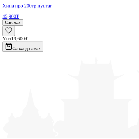
Хипа про 200гр нунтаг
45,900₮
Сагслах
Үнэ
19,600₮
Сагсанд нэмэх