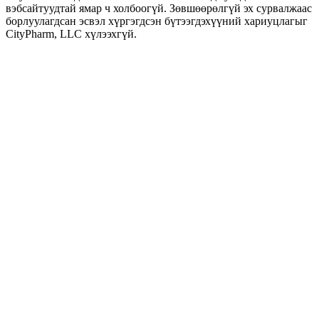
вэбсайтуудтай ямар ч холбоогүй. Зөвшөөрөлгүй эх сурвалжаас
борлуулагдсан эсвэл хүргэгдсэн бүтээгдэхүүний хариуцлагыг
CityPharm, LLC хүлээхгүй.