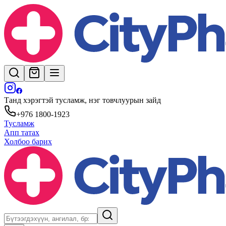
Танд хэрэгтэй тусламж, нэг товчлуурын зайд
+976 1800-1923
Тусламж
Апп татах
Холбоо барих