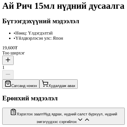
Ай Рич 15мл нүдний дусаалга
Бүтээгдэхүүний мэдээлэл
•
Нөөц
:
Үлдэгдэлтэй
•
Үйлдвэрлэсэн улс
:
Япон
19,600₮
Тоо ширхэг
1
Сагсанд нэмэх
Худалдаж авах
Ерөнхий мэдээлэл
Хэрэглэх заалт
Нүд ядрах, нүдний салст бүрхүүл, нүдний
эмгэгүүдээс сэргийлэх