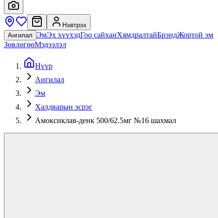
Нэвтрэх
Эм
Эх хүүхэд
Гоо сайхан
Хямдралтай
Брэнд
Жортой эм
Ангилал
Зөвлөгөө
Мэдээлэл
Нүүр
Ангилал
Эм
Халдварын эсрэг
Амоксиклав-денк 500/62.5мг №16 шахмал