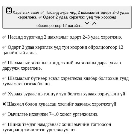
Хэрэглэх заалт
✅ Насанд хүрэгчид 2 шахмалыг өдөрт 2–3 удаа
хэрэглэнэ. ✅ Өдөрт 2 удаа хэрэглэх үед тун хооронд
ойролцоогоор 12 цагийн...
✅ Насанд хүрэгчид 2 шахмалыг өдөрт 2–3 удаа хэрэглэнэ.
✅ Өдөрт 2 удаа хэрэглэх үед тун хооронд ойролцоогоор 12
цагийн зай авна.
✅ Шахмалыг хоолны эхэнд, эхний ам хоолны дараа усаар
даруулж хэрэглэнэ.
✅ Шахмалыг бүтнээр эсвэл хэрэглэхэд хялбар болгохын тулд
хувааж хэрэглэж болно.
✅ Хуваах зураас нь тэнцүү тун болгон хуваах зориулалтгүй.
❌ Шахмал болон хуваасан хэсгийг зажилж хэрэглэхгүй.
✅ Эмчилгээ ихэвчлэн 7–10 хоног үргэлжилнэ.
✅ Шинж тэмдэг намдсанаас хойш эмчийн тогтоосон
хугацаанд эмчилгээг үргэлжлүүлнэ.