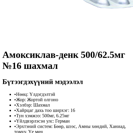
Амоксиклав-денк 500/62.5мг
№16 шахмал
Бүтээгдэхүүний мэдээлэл
•
Нөөц
:
Үлдэгдэлтэй
•
Жор
:
Жортой олгоно
•
Хэлбэр
:
Шахмал
•
Хайрцаг дахь тоо ширхэг
:
16
•
Тун хэмжээ
:
500мг, 6.25мг
•
Үйлдвэрлэсэн улс
:
Герман
•
Эрхтэний систем
:
Бөөр, шээс, Амны хөндий, Ханиад,
томуу, Үе мөч