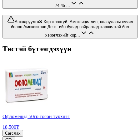
74.45 ...
Анхааруулга
❌ Хэрэглэхгүй: Амоксициллин, клавуланы хүчил
болон Амоксиклав-Денк -ийн бусад найрлагад харшилтай бол
хэрэглэхийг хор...
Төстэй бүтээгдэхүүн
Офломелид 50гр тосон түрхлэг
18,500₮
Сагслах