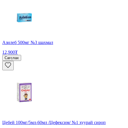
Азилеб 500мг №3 шахмал
12,900₮
Сагслах
Цебей 100мг/5мл-60мл /Цефексим/ №1 хуурай сироп