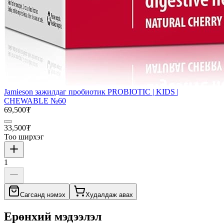
Jamieson зажилдаг пробиотик PROBIOTIC | KIDS |
CHEWABLE №60
69,500₮
33,500₮
Тоо ширхэг
1
Сагсанд нэмэх
Худалдаж авах
Ерөнхий мэдээлэл