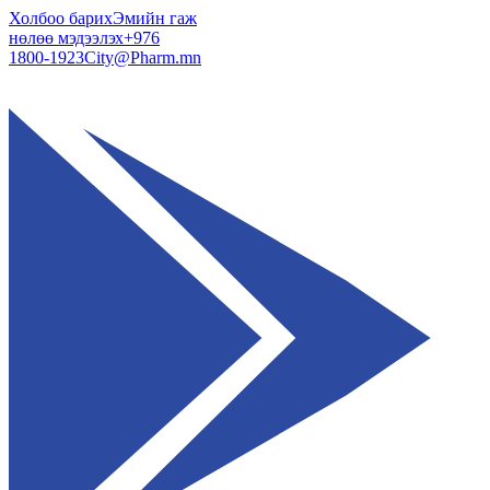
Холбоо барих
Эмийн гаж
нөлөө мэдээлэх
+976
1800-1923
City@Pharm.mn