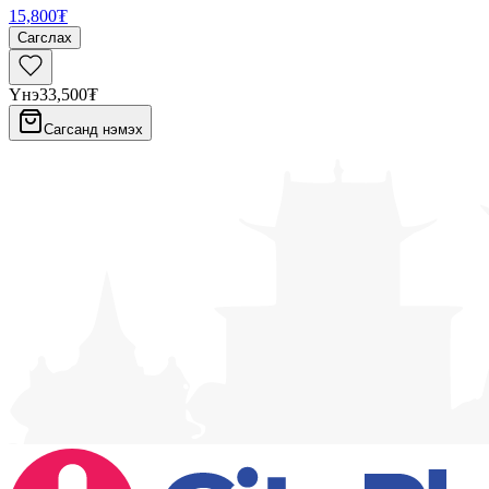
15,800₮
Сагслах
Үнэ
33,500₮
Сагсанд нэмэх