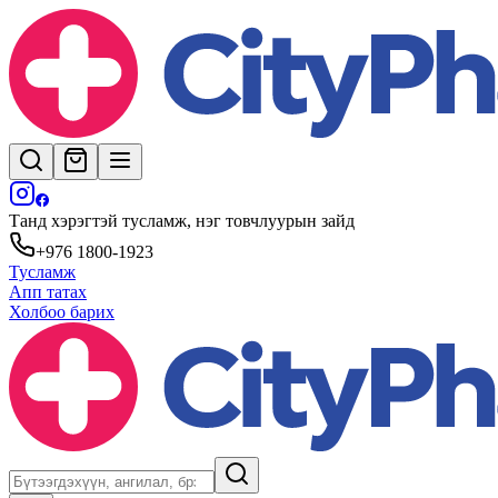
Танд хэрэгтэй тусламж, нэг товчлуурын зайд
+976 1800-1923
Тусламж
Апп татах
Холбоо барих