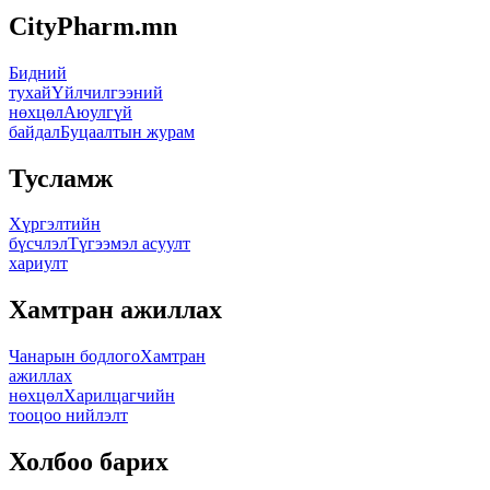
CityPharm.mn
Бидний
тухай
Үйлчилгээний
нөхцөл
Аюулгүй
байдал
Буцаалтын журам
Тусламж
Хүргэлтийн
бүсчлэл
Түгээмэл асуулт
хариулт
Хамтран ажиллах
Чанарын бодлого
Хамтран
ажиллах
нөхцөл
Харилцагчийн
тооцоо нийлэлт
Холбоо барих