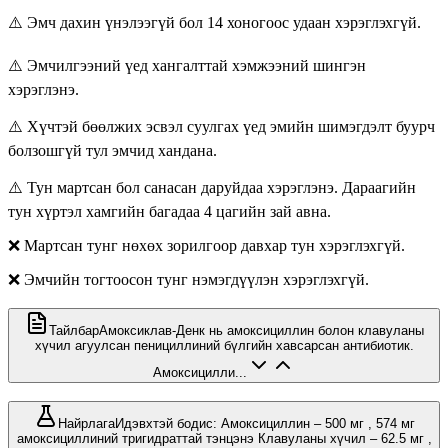
⚠️ Эмч дахин үнэлээгүй бол 14 хоногоос удаан хэрэглэхгүй.
⚠️ Эмчилгээний үед хангалттай хэмжээний шингэн
хэрэглэнэ.
⚠️ Хүчтэй бөөлжих эсвэл суулгах үед эмийн шимэгдэлт буурч
болзошгүй тул эмчид хандана.
⚠️ Тун мартсан бол санасан даруйдаа хэрэглэнэ. Дараагийн
тун хүртэл хамгийн багадаа 4 цагийн зай авна.
❌ Мартсан тунг нөхөх зорилгоор давхар тун хэрэглэхгүй.
❌ Эмчийн тогтоосон тунг нэмэгдүүлэн хэрэглэхгүй.
Тайлбар
Амоксиклав-Денк нь амоксициллин болон клавуланы
хүчил агуулсан пенициллиний бүлгийн хавсарсан антибиотик.
Амоксицилли...
Найрлага
Идэвхтэй бодис: Амоксициллин – 500 мг , 574 мг
амоксициллиний тригидраттай тэнцэнэ Клавуланы хүчил – 62.5 мг ,