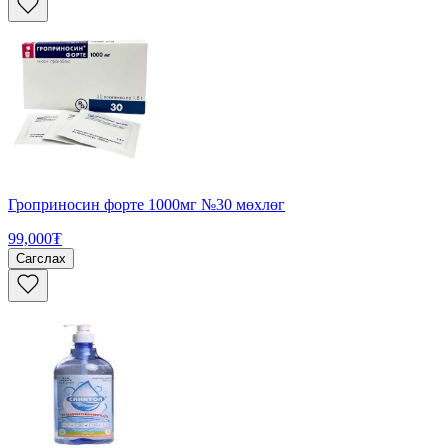
Гроприносин форте 1000мг №30 мөхлөг
99,000₮
Сагслах