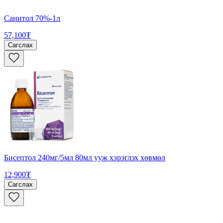
Санитол 70%-1л
57,100₮
Сагслах
Бисептол 240мг/5мл 80мл ууж хэрэглэх хөвмөл
12,900₮
Сагслах