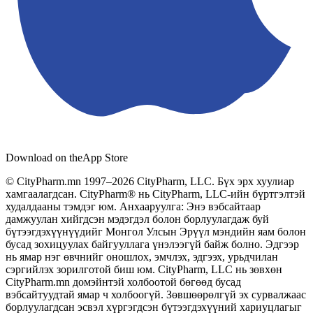
Download on the
App Store
© CityPharm.mn 1997–2026 CityPharm, LLC. Бүх эрх хуулиар
хамгаалагдсан. CityPharm® нь CityPharm, LLC-ийн бүртгэлтэй
худалдааны тэмдэг юм. Анхааруулга: Энэ вэбсайтаар
дамжуулан хийгдсэн мэдэгдэл болон борлуулагдаж буй
бүтээгдэхүүнүүдийг Монгол Улсын Эрүүл мэндийн яам болон
бусад зохицуулах байгууллага үнэлээгүй байж болно. Эдгээр
нь ямар нэг өвчнийг оношлох, эмчлэх, эдгээх, урьдчилан
сэргийлэх зорилготой биш юм. CityPharm, LLC нь зөвхөн
CityPharm.mn домэйнтэй холбоотой бөгөөд бусад
вэбсайтуудтай ямар ч холбоогүй. Зөвшөөрөлгүй эх сурвалжаас
борлуулагдсан эсвэл хүргэгдсэн бүтээгдэхүүний хариуцлагыг