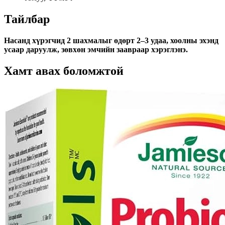
Тайлбар
Насанд хүрэгчид 2 шахмалыг өдөрт 2–3 удаа, хоолны эхэнд
усаар даруулж, зөвхөн эмчийн заавраар хэрэглэнэ.
Хамт авах боломжтой