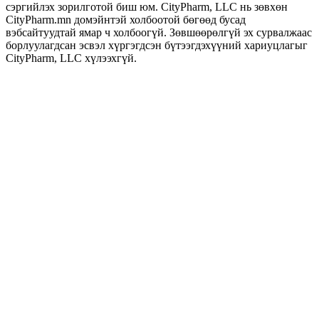
сэргийлэх зорилготой биш юм. CityPharm, LLC нь зөвхөн
CityPharm.mn домэйнтэй холбоотой бөгөөд бусад
вэбсайтуудтай ямар ч холбоогүй. Зөвшөөрөлгүй эх сурвалжаас
борлуулагдсан эсвэл хүргэгдсэн бүтээгдэхүүний хариуцлагыг
CityPharm, LLC хүлээхгүй.