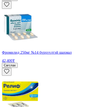
Фромилид 250мг №14 бүрхүүлтэй шахмал
42,400₮
Сагслах