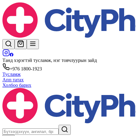
Танд хэрэгтэй тусламж, нэг товчлуурын зайд
+976 1800-1923
Тусламж
Апп татах
Холбоо барих