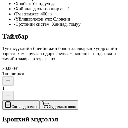
•
Хэлбэр
:
Усанд уусдаг
•
Хайрцаг дахь тоо ширхэг
:
1
•
Тун хэмжээ
:
400гр
•
Үйлдвэрлэсэн улс
:
Словени
•
Эрхтэний систем
:
Ханиад, томуу
Тайлбар
Тунг хүүхдийн биеийн жин болон халдварын хүндрэлийн
зэргээс хамааруулан өдөрт 2 хувааж, хоолны эхэнд зөвхөн
эмчийн заавраар хэрэглэнэ.
30,000₮
Тоо ширхэг
1
Сагсанд нэмэх
Худалдаж авах
Ерөнхий мэдээлэл