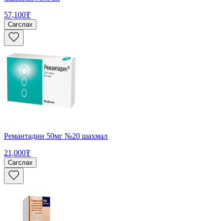
57,100₮
Сагслах
Ремантадин 50мг №20 шахмал
21,000₮
Сагслах