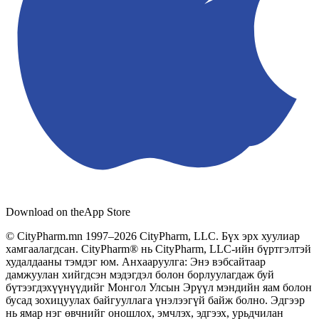
Download on the
App Store
© CityPharm.mn 1997–2026 CityPharm, LLC. Бүх эрх хуулиар
хамгаалагдсан. CityPharm® нь CityPharm, LLC-ийн бүртгэлтэй
худалдааны тэмдэг юм. Анхааруулга: Энэ вэбсайтаар
дамжуулан хийгдсэн мэдэгдэл болон борлуулагдаж буй
бүтээгдэхүүнүүдийг Монгол Улсын Эрүүл мэндийн яам болон
бусад зохицуулах байгууллага үнэлээгүй байж болно. Эдгээр
нь ямар нэг өвчнийг оношлох, эмчлэх, эдгээх, урьдчилан