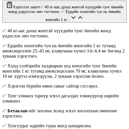
Хэрэглэх заалт
✅ 40 кг-аас доош жинтэй хүүхдийн тунг биеийн
жинд үндэслэн эмч тогтооно. ✅ Ердийн хоногийн тун нь биеийн
жингийн 1 кг...
✅ 40 кг-аас доош жинтэй хүүхдийн тунг биеийн жинд
үндэслэн эмч тогтооно.
✅ Ердийн хоногийн тун нь биеийн жингийн 1 кг тутамд
амоксициллин 25–45 мг, клавуланы хүчил 3.6–6.4 мг бөгөөд 2
хувааж хэрэглэнэ.
✅ Хүнд хэлбэрийн халдварын үед хоногийн тунг биеийн
жингийн 1 кг тутамд амоксициллин 70 мг, клавуланы хүчил
10 мг хүртэл нэмэгдүүлж, 2 хувааж хэрэглэж болно.
✅ Хэрэглэх бүрийн өмнө савыг сайтар сэгсэрнэ.
✅ Тунг хэмжих тариур эсвэл дагалдах хэмжүүрээр нарийн
хэмжинэ.
✅
Бетаклав
-ийг хоолны эхэнд эсвэл хооллохын өмнөхөн
хэрэглэнэ.
✅ Тунгуудыг өдрийн турш жигд хуваарилна.