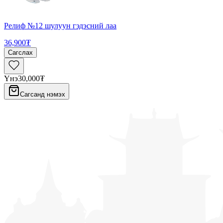
Релиф №12 шулуун гэдэсний лаа
36,900₮
Сагслах
Үнэ
30,000₮
Сагсанд нэмэх