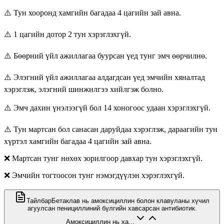
⚠️ Тун хооронд хамгийн багадаа 4 цагийн зай авна.
⚠️ 1 цагийн дотор 2 тун хэрэглэхгүй.
⚠️ Бөөрний үйл ажиллагаа буурсан үед тунг эмч өөрчилнө.
⚠️ Элэгний үйл ажиллагаа алдагдсан үед эмчийн хяналтад
хэрэглэж, элэгний шинжилгээ хийлгэж болно.
⚠️ Эмч дахин үнэлээгүй бол 14 хоногоос удаан хэрэглэхгүй.
⚠️ Тун мартсан бол санасан даруйдаа хэрэглэж, дараагийн тун
хүртэл хамгийн багадаа 4 цагийн зай авна.
❌ Мартсан тунг нөхөх зорилгоор давхар тун хэрэглэхгүй.
❌ Эмчийн тогтоосон тунг нэмэгдүүлэн хэрэглэхгүй.
Тайлбар
Бетаклав нь амоксициллин болон клавуланы хүчил
агуулсан пенициллиний бүлгийн хавсарсан антибиотик.
Амоксициллин нь ха...