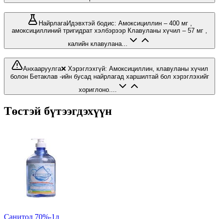
Найрлага
Идэвхтэй бодис: Амоксициллин – 400 мг ,
амоксициллиний тригидрат хэлбэрээр Клавуланы хүчил – 57 мг ,
калийн клавулана...
Анхааруулга
❌ Хэрэглэхгүй: Амоксициллин, клавуланы хүчил
болон Бетаклав -ийн бусад найрлагад харшилтай бол хэрэглэхийг
хориглоно....
Төстэй бүтээгдэхүүн
Санитол 70%-1л