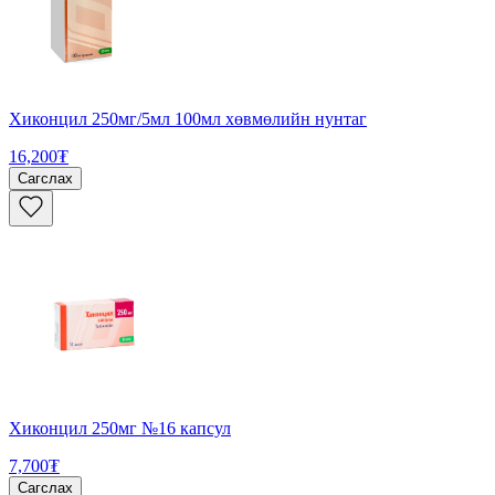
Хиконцил 250мг/5мл 100мл хөвмөлийн нунтаг
16,200₮
Сагслах
Хиконцил 250мг №16 капсул
7,700₮
Сагслах