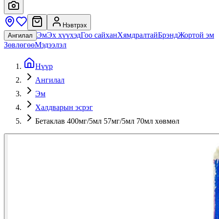
Нэвтрэх
Эм
Эх хүүхэд
Гоо сайхан
Хямдралтай
Брэнд
Жортой эм
Ангилал
Зөвлөгөө
Мэдээлэл
Нүүр
Ангилал
Эм
Халдварын эсрэг
Бетаклав 400мг/5мл 57мг/5мл 70мл хөвмөл