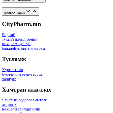
Холбоо барих
CityPharm.mn
Бидний
тухай
Үйлчилгээний
нөхцөл
Аюулгүй
байдал
Буцаалтын журам
Тусламж
Хүргэлтийн
бүсчлэл
Түгээмэл асуулт
хариулт
Хамтран ажиллах
Чанарын бодлого
Хамтран
ажиллах
нөхцөл
Харилцагчийн