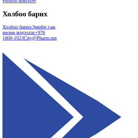
тооцоо нийлэлт
Холбоо барих
Холбоо барих
Эмийн гаж
нөлөө мэдээлэх
+976
1800-1923
City@Pharm.mn