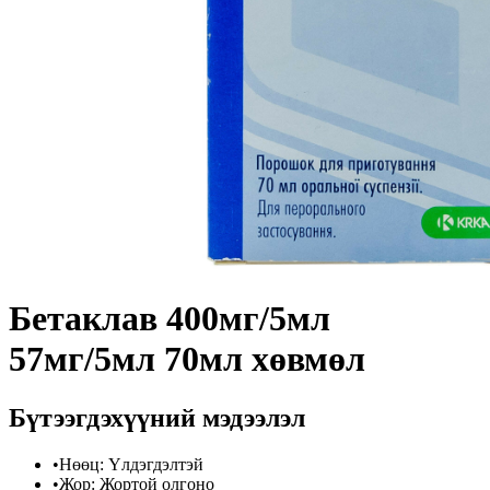
Бетаклав 400мг/5мл
57мг/5мл 70мл хөвмөл
Бүтээгдэхүүний мэдээлэл
•
Нөөц
:
Үлдэгдэлтэй
•
Жор
:
Жортой олгоно