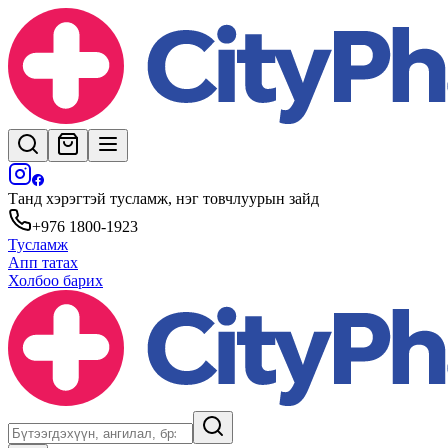
Танд хэрэгтэй тусламж, нэг товчлуурын зайд
+976 1800-1923
Тусламж
Апп татах
Холбоо барих