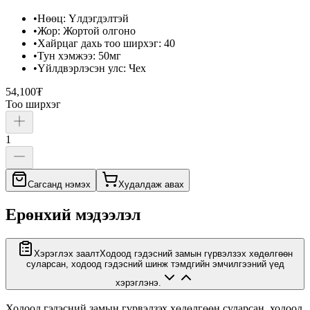
•
Нөөц
:
Үлдэгдэлтэй
•
Жор
:
Жортой олгоно
•
Хайрцаг дахь тоо ширхэг
:
40
•
Тун хэмжээ
:
50мг
•
Үйлдвэрлэсэн улс
:
Чех
54,100₮
Тоо ширхэг
1
Сагсанд нэмэх
Худалдаж авах
Ерөнхий мэдээлэл
Хэрэглэх заалт
Ходоод гэдэсний замын гүрвэлзэх хөдөлгөөн
суларсан, ходоод гэдэсний шинж тэмдгийн эмчилгээний үед
хэрэглэнэ.
Ходоод гэдэсний замын гүрвэлзэх хөдөлгөөн суларсан, ходоод