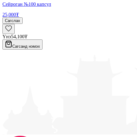
Сейроган №100 капсул
25,000₮
Сагслах
Үнэ
54,100₮
Сагсанд нэмэх