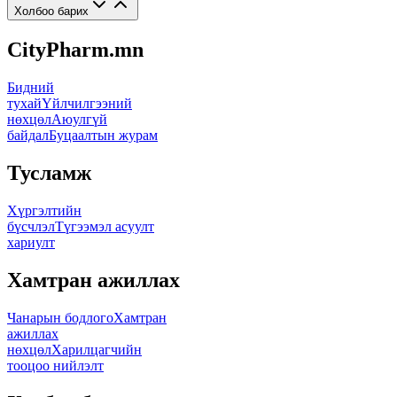
Холбоо барих
CityPharm.mn
Бидний
тухай
Үйлчилгээний
нөхцөл
Аюулгүй
байдал
Буцаалтын журам
Тусламж
Хүргэлтийн
бүсчлэл
Түгээмэл асуулт
хариулт
Хамтран ажиллах
Чанарын бодлого
Хамтран
ажиллах
нөхцөл
Харилцагчийн
тооцоо нийлэлт