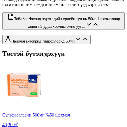
гэдэсний шинж тэмдгийн эмчилгээний үед хэрэглэнэ.
Тайлбар
Насанд хүрэгсдийн ердийн тун нь 50мг 1 шахмалаар
хоногт 3 удаа хоолны өмнө ууна.
Найрлага
итоприд гидрохлорид 50мг;
Төстэй бүтээгдэхүүн
Сульфасалазин 500мг №50 шахмал
46,300₮