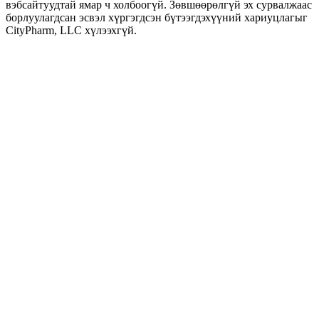
вэбсайтуудтай ямар ч холбоогүй. Зөвшөөрөлгүй эх сурвалжаас
борлуулагдсан эсвэл хүргэгдсэн бүтээгдэхүүний хариуцлагыг
CityPharm, LLC хүлээхгүй.