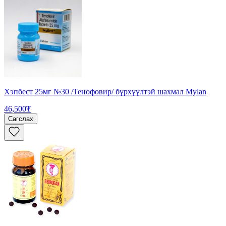
Хэпбест 25мг №30 /Тенофовир/ бүрхүүлтэй шахмал Mylan
46,500₮
Сагслах