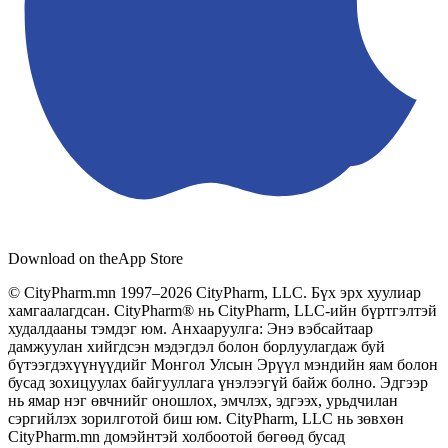
Download on the
App Store
© CityPharm.mn 1997–2026 CityPharm, LLC. Бүх эрх хуулиар
хамгаалагдсан. CityPharm® нь CityPharm, LLC-ийн бүртгэлтэй
худалдааны тэмдэг юм. Анхааруулга: Энэ вэбсайтаар
дамжуулан хийгдсэн мэдэгдэл болон борлуулагдаж буй
бүтээгдэхүүнүүдийг Монгол Улсын Эрүүл мэндийн яам болон
бусад зохицуулах байгууллага үнэлээгүй байж болно. Эдгээр
нь ямар нэг өвчнийг оношлох, эмчлэх, эдгээх, урьдчилан
сэргийлэх зорилготой биш юм. CityPharm, LLC нь зөвхөн
CityPharm.mn домэйнтэй холбоотой бөгөөд бусад