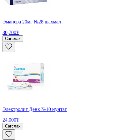
Эманера 20мг №28 шахмал
30,700₮
Сагслах
Электролит Денк №10 нунтаг
24,000₮
Сагслах