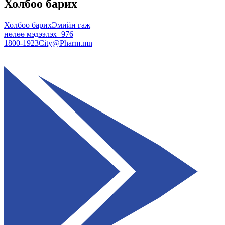
Холбоо барих
Холбоо барих
Эмийн гаж
нөлөө мэдээлэх
+976
1800-1923
City@Pharm.mn