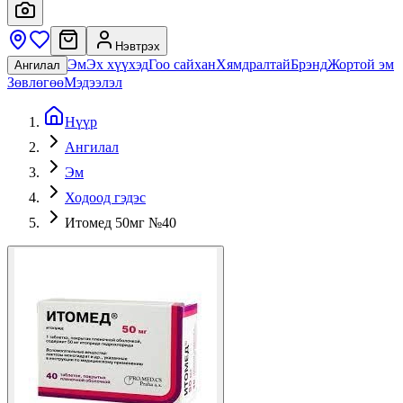
Нэвтрэх
Эм
Эх хүүхэд
Гоо сайхан
Хямдралтай
Брэнд
Жортой эм
Ангилал
Зөвлөгөө
Мэдээлэл
Нүүр
Ангилал
Эм
Ходоод гэдэс
Итомед 50мг №40