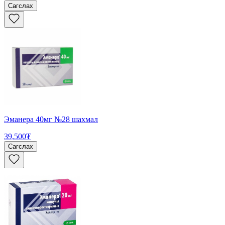
Сагслах
Эманера 40мг №28 шахмал
39,500₮
Сагслах