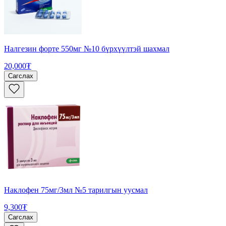
Налгезин форте 550мг №10 бүрхүүлтэй шахмал
20,000₮
Сагслах
Наклофен 75мг/3мл №5 тарилгын уусмал
9,300₮
Сагслах