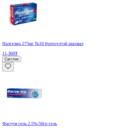
Налгезин 275мг №10 бүрхүүлтэй шахмал
11,300₮
Сагслах
Фастум гель 2.5%-50гр гель