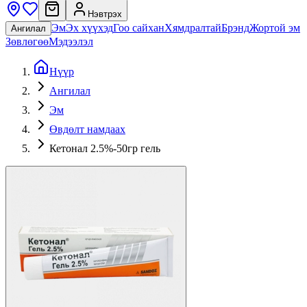
Нэвтрэх
Эм
Эх хүүхэд
Гоо сайхан
Хямдралтай
Брэнд
Жортой эм
Ангилал
Зөвлөгөө
Мэдээлэл
Нүүр
Ангилал
Эм
Өвдөлт намдаах
Кетонал 2.5%-50гр гель