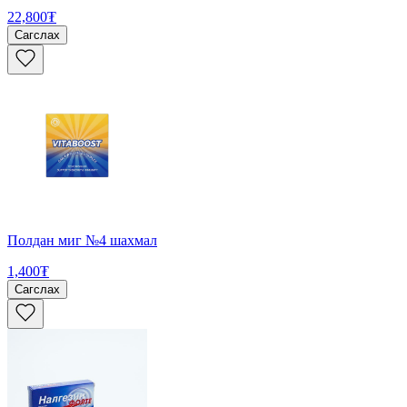
22,800₮
Сагслах
Полдан миг №4 шахмал
1,400₮
Сагслах