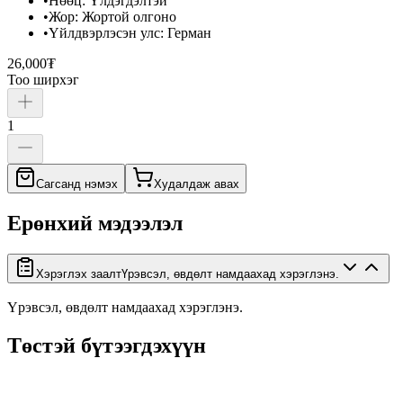
•
Нөөц
:
Үлдэгдэлтэй
•
Жор
:
Жортой олгоно
•
Үйлдвэрлэсэн улс
:
Герман
26,000₮
Тоо ширхэг
1
Сагсанд нэмэх
Худалдаж авах
Ерөнхий мэдээлэл
Хэрэглэх заалт
Үрэвсэл, өвдөлт намдаахад хэрэглэнэ.
Үрэвсэл, өвдөлт намдаахад хэрэглэнэ.
Төстэй бүтээгдэхүүн