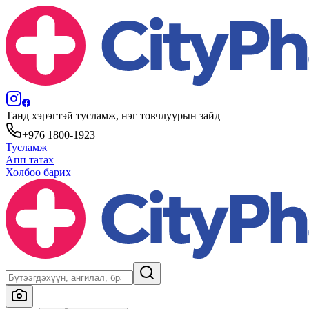
Танд хэрэгтэй тусламж, нэг товчлуурын зайд
+976 1800-1923
Тусламж
Апп татах
Холбоо барих