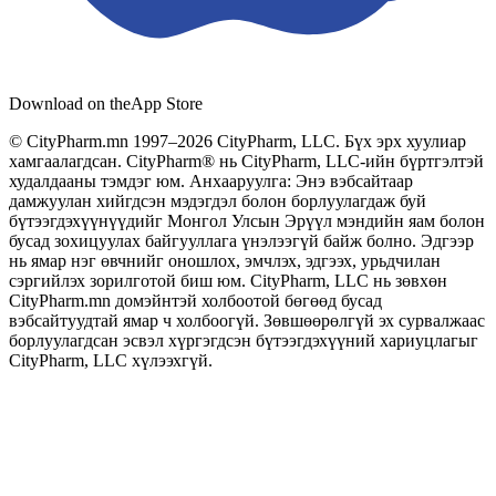
Download on the
App Store
© CityPharm.mn 1997–2026 CityPharm, LLC. Бүх эрх хуулиар
хамгаалагдсан. CityPharm® нь CityPharm, LLC-ийн бүртгэлтэй
худалдааны тэмдэг юм. Анхааруулга: Энэ вэбсайтаар
дамжуулан хийгдсэн мэдэгдэл болон борлуулагдаж буй
бүтээгдэхүүнүүдийг Монгол Улсын Эрүүл мэндийн яам болон
бусад зохицуулах байгууллага үнэлээгүй байж болно. Эдгээр
нь ямар нэг өвчнийг оношлох, эмчлэх, эдгээх, урьдчилан
сэргийлэх зорилготой биш юм. CityPharm, LLC нь зөвхөн
CityPharm.mn домэйнтэй холбоотой бөгөөд бусад
вэбсайтуудтай ямар ч холбоогүй. Зөвшөөрөлгүй эх сурвалжаас
борлуулагдсан эсвэл хүргэгдсэн бүтээгдэхүүний хариуцлагыг
CityPharm, LLC хүлээхгүй.