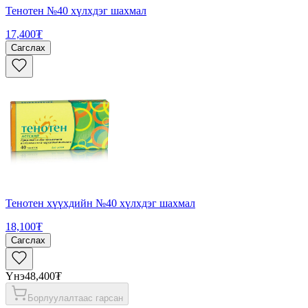
Тенотен №40 хүлхдэг шахмал
17,400₮
Сагслах
Тенотен хүүхдийн №40 хүлхдэг шахмал
18,100₮
Сагслах
Үнэ
48,400₮
Борлуулалтаас гарсан