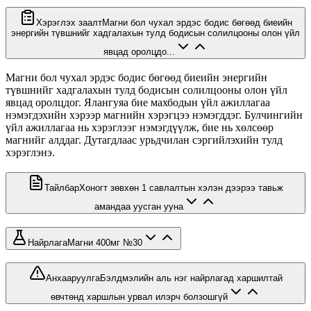
Хэрэглэх заалт
Магни бол чухал эрдэс бодис бөгөөд биеийн
энергийн түвшнийг хадгалахын тулд бодисын солилцооны олон үйл
явцад оролцдо...
Магни бол чухал эрдэс бодис бөгөөд биеийн энергийн
түвшнийг хадгалахын тулд бодисын солилцооны олон үйл
явцад оролцдог. Ялангуяа бие махбодын үйл ажиллагаа
нэмэгдэхийн хэрээр магнийн хэрэгцээ нэмэгддэг. Булчингийн
үйл ажиллагаа нь хэрэглээг нэмэгдүүлж, бие нь хөлсөөр
магнийг алддаг. Дутагдлаас урьдчилан сэргийлэхийн тулд
хэрэглэнэ.
Тайлбар
Хоногт зөвхөн 1 савлалтын хэлэн дээрээ тавьж
амандаа уусган ууна
Найрлага
Магни 400мг №30
Анхааруулга
Бэлдмэлийн аль нэг найрлагад харшилтай
өвчтөнд харшлын урвал илэрч болзошгүй