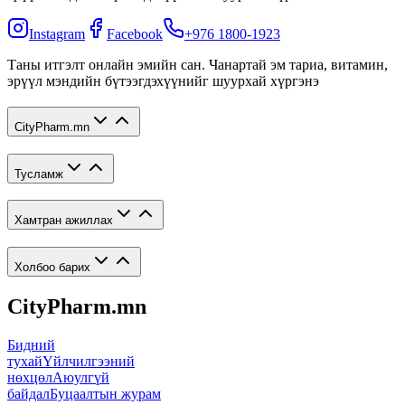
Instagram
Facebook
+976 1800-1923
Таны итгэлт онлайн эмийн сан. Чанартай эм тариа, витамин,
эрүүл мэндийн бүтээгдэхүүнийг шуурхай хүргэнэ
CityPharm.mn
Тусламж
Хамтран ажиллах
Холбоо барих
CityPharm.mn
Бидний
тухай
Үйлчилгээний
нөхцөл
Аюулгүй
байдал
Буцаалтын журам