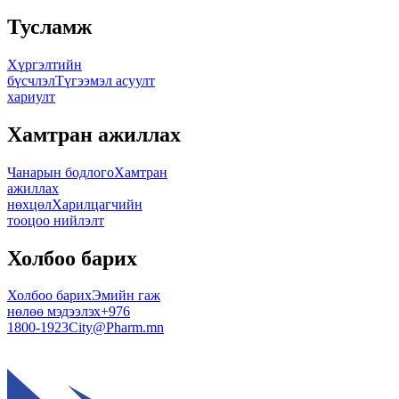
Тусламж
Хүргэлтийн
бүсчлэл
Түгээмэл асуулт
хариулт
Хамтран ажиллах
Чанарын бодлого
Хамтран
ажиллах
нөхцөл
Харилцагчийн
тооцоо нийлэлт
Холбоо барих
Холбоо барих
Эмийн гаж
нөлөө мэдээлэх
+976
1800-1923
City@Pharm.mn