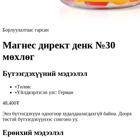
Борлуулалтаас гарсан
Магнес директ денк №30
мөхлөг
Бүтээгдэхүүний мэдээлэл
•
Төлөв
:
•
Үйлдвэрлэсэн улс
:
Герман
48,400₮
Энэ бүтээгдэхүүн одоогоор худалдаалагдахгүй байна. Доорх
төстэй бүтээгдэхүүнээс сонгоно уу.
Ерөнхий мэдээлэл