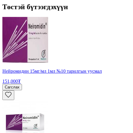
Төстэй бүтээгдэхүүн
Нейромидин 15мг/мл 1мл №10 тарилгын уусмал
151,000₮
Сагслах