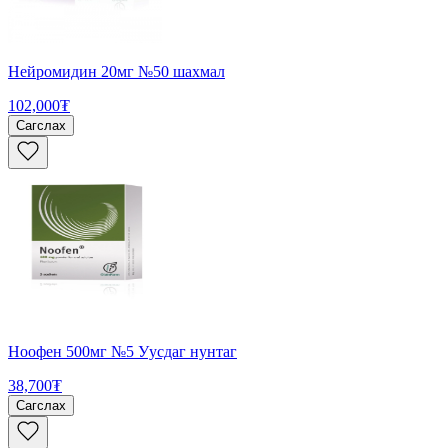
Нейромидин 20мг №50 шахмал
102,000₮
Сагслах
Ноофен 500мг №5 Уусдаг нунтаг
38,700₮
Сагслах