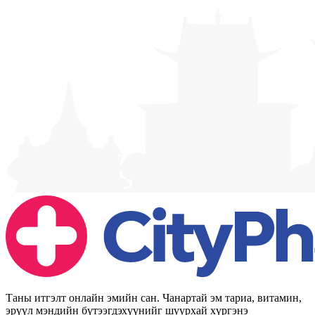
Таны итгэлт онлайн эмийн сан. Чанартай эм тариа, витамин,
эрүүл мэндийн бүтээгдэхүүнийг шуурхай хүргэнэ