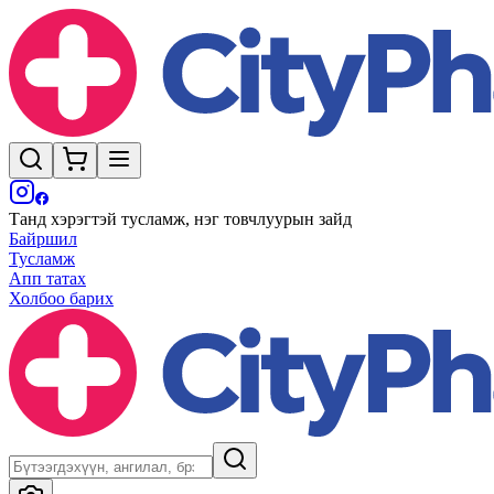
Танд хэрэгтэй тусламж, нэг товчлуурын зайд
Байршил
Тусламж
Апп татах
Холбоо барих