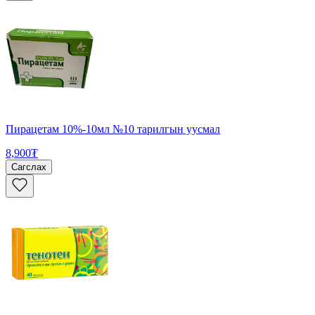
Пирацетам 10%-10мл №10 тарилгын уусмал
8,900₮
Сагслах