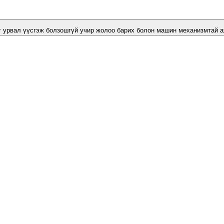
 урвал үүсгэж болзошгүй учир жолоо барих болон машин механизмтай а