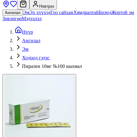
Нэвтрэх
Эм
Эх хүүхэд
Гоо сайхан
Хямдралтай
Брэнд
Жортой эм
Ангилал
Зөвлөгөө
Мэдээлэл
Нүүр
Ангилал
Эм
Ходоод гэдэс
Пирален 10мг №100 шахмал