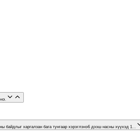
энэ.
ы байдлыг харгалзан бага тунгаар хэрэглэнэ6 дээш насны хүүхэд 1...