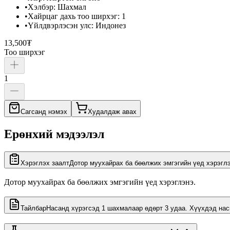
•
Хэлбэр
:
Шахмал
•
Хайрцаг дахь тоо ширхэг
:
1
•
Үйлдвэрлэсэн улс
:
Индонез
13,500₮
Тоо ширхэг
1
Сагсанд нэмэх
Худалдаж авах
Ерөнхий мэдээлэл
Хэрэглэх заалт
Дотор муухайрах ба бөөлжих эмгэгийн үед хэрэгл
Дотор муухайрах ба бөөлжих эмгэгийн үед хэрэглэнэ.
Тайлбар
Насанд хүрэгсэд 1 шахмалаар өдөрт 3 удаа. Хүүхдэд насн