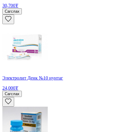
30,700₮
Сагслах
Электролит Денк №10 нунтаг
24,000₮
Сагслах