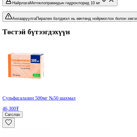
Найрлага
Метоклопрамидын гидрохлорид 10 мг
Анхааруулга
Пирален бэлдмэл нь өвчтөнд нойрмоглох болон эмгэг
Төстэй бүтээгдэхүүн
Сульфасалазин 500мг №50 шахмал
46,300₮
Сагслах