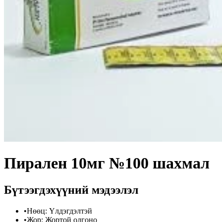
Пирален 10мг №100 шахмал
Бүтээгдэхүүний мэдээлэл
•
Нөөц
:
Үлдэгдэлтэй
•
Жор
:
Жортой олгоно