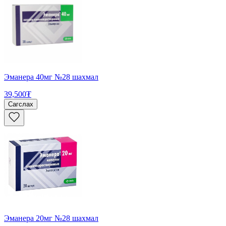
Эманера 40мг №28 шахмал
39,500₮
Сагслах
Эманера 20мг №28 шахмал