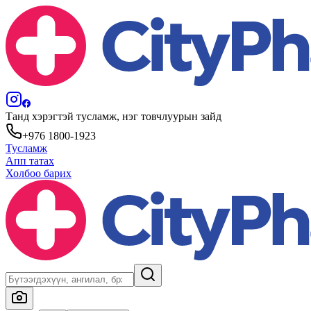
Танд хэрэгтэй тусламж, нэг товчлуурын зайд
+976 1800-1923
Тусламж
Апп татах
Холбоо барих