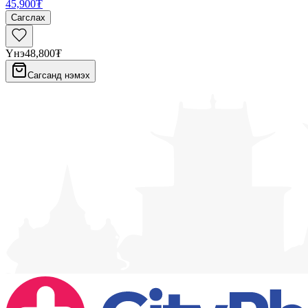
45,900₮
Сагслах
Үнэ
48,800₮
Сагсанд нэмэх