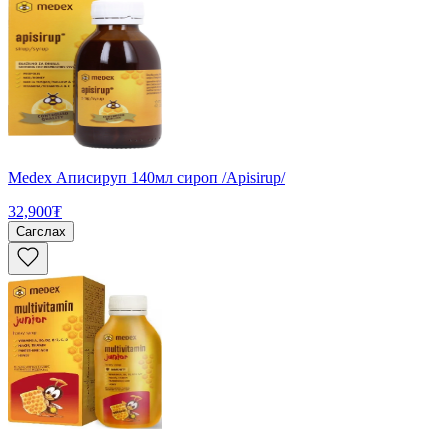
Medex Аписируп 140мл сироп /Apisirup/
32,900₮
Сагслах