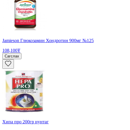
Jamieson Глюкозамин Хондротин 900мг №125
108,100₮
Сагслах
Хипа про 200гр нунтаг