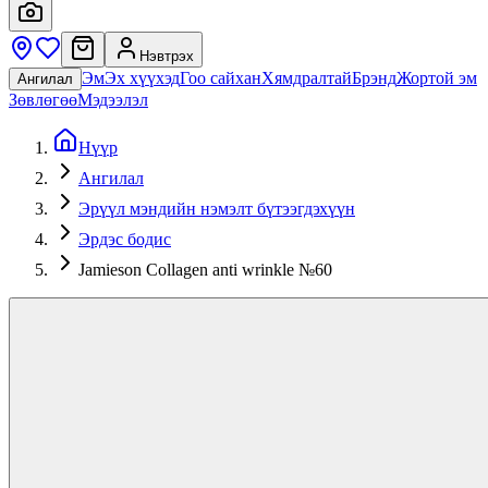
Нэвтрэх
Эм
Эх хүүхэд
Гоо сайхан
Хямдралтай
Брэнд
Жортой эм
Ангилал
Зөвлөгөө
Мэдээлэл
Нүүр
Ангилал
Эрүүл мэндийн нэмэлт бүтээгдэхүүн
Эрдэс бодис
Jamieson Collagen anti wrinkle №60