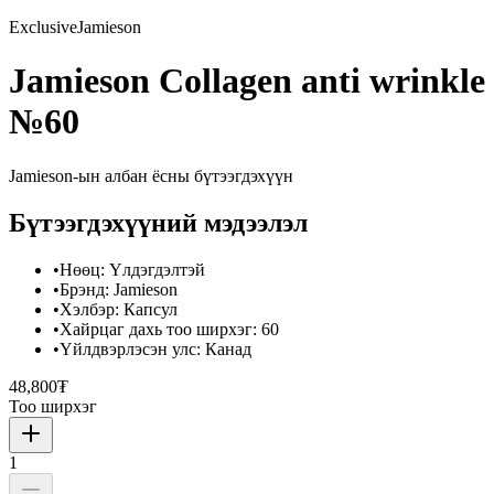
Exclusive
Jamieson
Jamieson Collagen anti wrinkle
№60
Jamieson
-ын албан ёсны бүтээгдэхүүн
Бүтээгдэхүүний мэдээлэл
•
Нөөц
:
Үлдэгдэлтэй
•
Брэнд
:
Jamieson
•
Хэлбэр
:
Капсул
•
Хайрцаг дахь тоо ширхэг
:
60
•
Үйлдвэрлэсэн улс
:
Канад
48,800₮
Тоо ширхэг
1