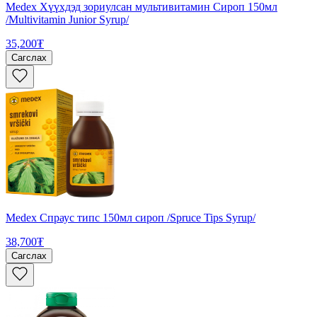
Medex Хүүхдэд зориулсан мультивитамин Сироп 150мл
/Multivitamin Junior Syrup/
35,200₮
Сагслах
Medex Спраус типс 150мл сироп /Spruce Tips Syrup/
38,700₮
Сагслах