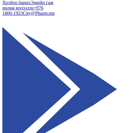
Холбоо барих
Эмийн гаж
нөлөө мэдээлэх
+976
1800-1923
City@Pharm.mn