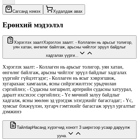
Сагсанд нэмэх
Худалдаж авах
Ерөнхий мэдээлэл
Хэрэглэх заалт
Хэрэглэх заалт: - Коллаген нь арьсыг толигор,
уян хатан, өнгөлөг байлгаж, арьсны чийглэг эрүүл байдлыг
хадгалах үүрги...
Хэрэглэх заалт: - Коллаген нь арьсыг толигор, уян хатан,
өнгөлөг байлгаж, арьсны чийглэг эрүүл байдлыг хадгалах
үүргийг гүйцэтгэдэг; - Коллаген нь ясыг хэврэгшиж,
хугарaхаас хамгаалж, ясны сийрэгжилтээс урьдчилан
сэргийлнэ; - Судасны хөгшрөлт, артерийн судасны хатуурал,
даралт ихсэхээс сэргийлнэ; - Үе мөчний залуу байдлыг
хадгалж, ясны зөөлөн эд үрэгдэж элэгдэхийг багасгадаг; - Үс,
хумсыг бэхжүүлэн, хугарч гэмтэхийг багасгаж эрүүл ургалтыг
дэмжинэ
Тайлбар
Насанд хүрэгчид хоногт 3 ширхгээр усаар даруулж
ууна.