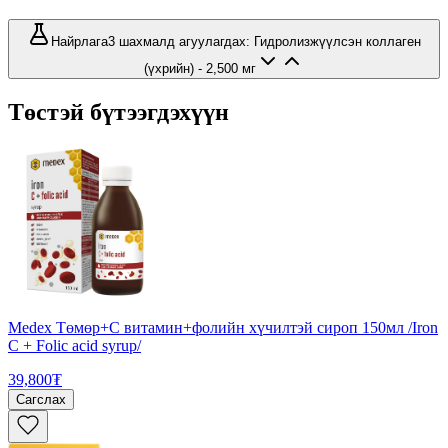
Найрлага
3 шахмалд агуулагдах: Гидролизжүүлсэн коллаген
(үхрийн) - 2,500 мг
Төстэй бүтээгдэхүүн
Medex Төмөр+С витамин+фолийн хүчилтэй сироп 150мл /Iron
C + Folic acid syrup/
39,800₮
Сагслах