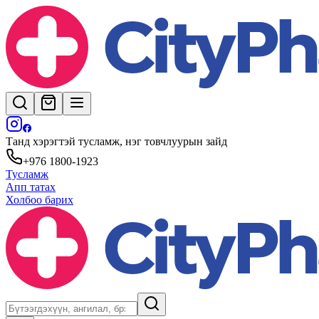
Танд хэрэгтэй тусламж, нэг товчлуурын зайд
+976 1800-1923
Тусламж
Апп татах
Холбоо барих