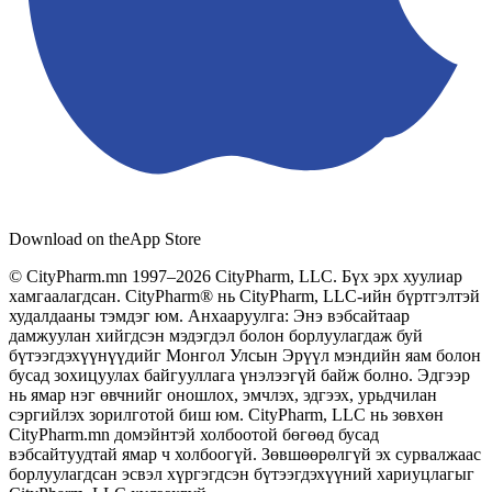
Download on the
App Store
© CityPharm.mn 1997–2026 CityPharm, LLC. Бүх эрх хуулиар
хамгаалагдсан. CityPharm® нь CityPharm, LLC-ийн бүртгэлтэй
худалдааны тэмдэг юм. Анхааруулга: Энэ вэбсайтаар
дамжуулан хийгдсэн мэдэгдэл болон борлуулагдаж буй
бүтээгдэхүүнүүдийг Монгол Улсын Эрүүл мэндийн яам болон
бусад зохицуулах байгууллага үнэлээгүй байж болно. Эдгээр
нь ямар нэг өвчнийг оношлох, эмчлэх, эдгээх, урьдчилан
сэргийлэх зорилготой биш юм. CityPharm, LLC нь зөвхөн
CityPharm.mn домэйнтэй холбоотой бөгөөд бусад
вэбсайтуудтай ямар ч холбоогүй. Зөвшөөрөлгүй эх сурвалжаас
борлуулагдсан эсвэл хүргэгдсэн бүтээгдэхүүний хариуцлагыг