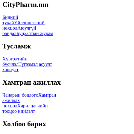
CityPharm.mn
Бидний
тухай
Үйлчилгээний
нөхцөл
Аюулгүй
байдал
Буцаалтын журам
Тусламж
Хүргэлтийн
бүсчлэл
Түгээмэл асуулт
хариулт
Хамтран ажиллах
Чанарын бодлого
Хамтран
ажиллах
нөхцөл
Харилцагчийн
тооцоо нийлэлт
Холбоо барих