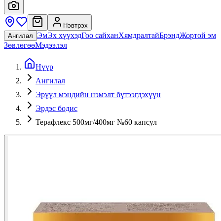
Нэвтрэх
Эм
Эх хүүхэд
Гоо сайхан
Хямдралтай
Брэнд
Жортой эм
Ангилал
Зөвлөгөө
Мэдээлэл
Нүүр
Ангилал
Эрүүл мэндийн нэмэлт бүтээгдэхүүн
Эрдэс бодис
Терафлекс 500мг/400мг №60 капсул