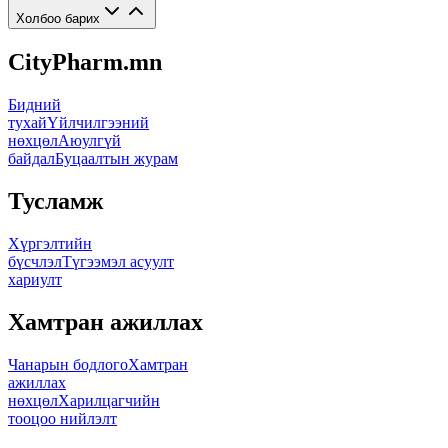
Холбоо барих
CityPharm.mn
Бидний
тухай
Үйлчилгээний
нөхцөл
Аюулгүй
байдал
Буцаалтын журам
Тусламж
Хүргэлтийн
бүсчлэл
Түгээмэл асуулт
хариулт
Хамтран ажиллах
Чанарын бодлого
Хамтран
ажиллах
нөхцөл
Харилцагчийн
тооцоо нийлэлт