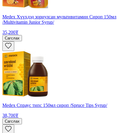
Medex Хүүхдэд зориулсан мультивитамин Сироп 150мл
/Multivitamin Junior Syrup/
35,200₮
Сагслах
Medex Спраус типс 150мл сироп /Spruce Tips Syrup/
38,700₮
Сагслах