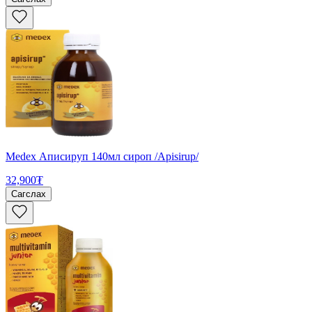
Medex Аписируп 140мл сироп /Apisirup/
32,900₮
Сагслах