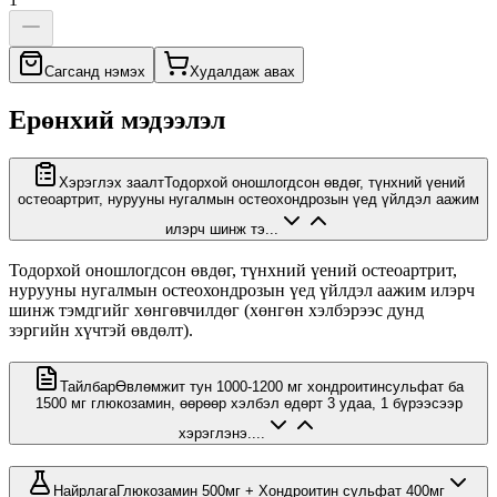
Сагсанд нэмэх
Худалдаж авах
Ерөнхий мэдээлэл
Хэрэглэх заалт
Тодорхой оношлогдсон өвдөг, түнхний үений
остеоартрит, нурууны нугалмын остеохондрозын үед үйлдэл аажим
илэрч шинж тэ...
Тодорхой оношлогдсон өвдөг, түнхний үений остеоартрит,
нурууны нугалмын остеохондрозын үед үйлдэл аажим илэрч
шинж тэмдгийг хөнгөвчилдөг (хөнгөн хэлбэрээс дунд
зэргийн хүчтэй өвдөлт).
Тайлбар
Өвлөмжит тун 1000-1200 мг хондроитинсульфат ба
1500 мг глюкозамин, өөрөөр хэлбэл өдөрт 3 удаа, 1 бүрээсээр
хэрэглэнэ....
Найрлага
Глюкозамин 500мг + Хондроитин сульфат 400мг