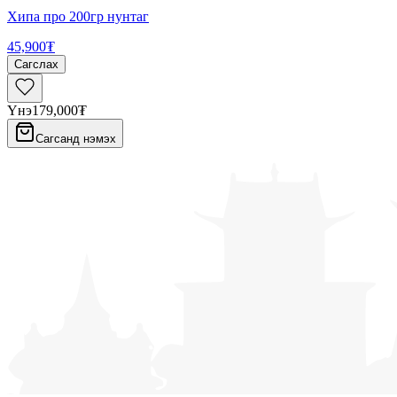
Хипа про 200гр нунтаг
45,900₮
Сагслах
Үнэ
179,000₮
Сагсанд нэмэх