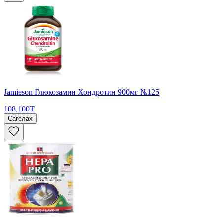
Jamieson Глюкозамин Хондротин 900мг №125
108,100₮
Сагслах