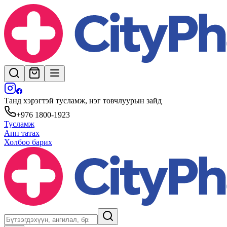
Танд хэрэгтэй тусламж, нэг товчлуурын зайд
+976 1800-1923
Тусламж
Апп татах
Холбоо барих