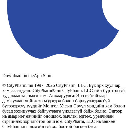
Download on the
App Store
© CityPharm.mn 1997–2026 CityPharm, LLC. Бүх эрх хуулиар
хамгаалагдсан. CityPharm® нь CityPharm, LLC-ийн бүртгэлтэй
худалдааны тэмдэг юм. Анхааруулга: Энэ вэбсайтаар
дамжуулан хийгдсэн мэдэгдэл болон борлуулагдаж буй
бүтээгдэхүүнүүдийг Монгол Улсын Эрүүл мэндийн яам болон
бусад зохицуулах байгууллага үнэлээгүй байж болно. Эдгээр
нь ямар нэг өвчнийг оношлох, эмчлэх, эдгээх, урьдчилан
сэргийлэх зорилготой биш юм. CityPharm, LLC нь зөвхөн
CityPharm.mn домэйнтэй холбоотой бөгөөд бусад