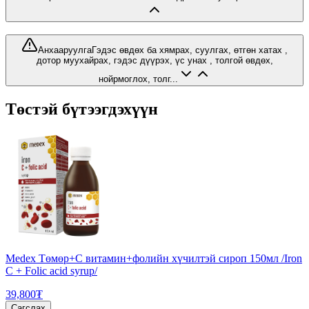
Анхааруулга
Гэдэс өвдөх ба хямрах, суулгах, өтгөн хатах ,
дотор муухайрах, гэдэс дүүрэх, үс унах , толгой өвдөх,
нойрмоглох, толг...
Төстэй бүтээгдэхүүн
Medex Төмөр+С витамин+фолийн хүчилтэй сироп 150мл /Iron
C + Folic acid syrup/
39,800₮
Сагслах