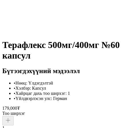
Терафлекс 500мг/400мг №60
капсул
Бүтээгдэхүүний мэдээлэл
•
Нөөц
:
Үлдэгдэлтэй
•
Хэлбэр
:
Капсул
•
Хайрцаг дахь тоо ширхэг
:
1
•
Үйлдвэрлэсэн улс
:
Герман
179,000₮
Тоо ширхэг
1