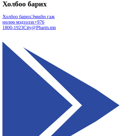
Холбоо барих
Холбоо барих
Эмийн гаж
нөлөө мэдээлэх
+976
1800-1923
City@Pharm.mn