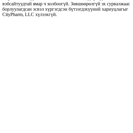
вэбсайтуудтай ямар ч холбоогүй. Зөвшөөрөлгүй эх сурвалжаас
борлуулагдсан эсвэл хүргэгдсэн бүтээгдэхүүний хариуцлагыг
CityPharm, LLC хүлээхгүй.