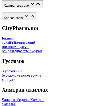
Хамтран ажиллах
Холбоо барих
CityPharm.mn
Бидний
тухай
Үйлчилгээний
нөхцөл
Аюулгүй
байдал
Буцаалтын журам
Тусламж
Хүргэлтийн
бүсчлэл
Түгээмэл асуулт
хариулт
Хамтран ажиллах
Чанарын бодлого
Хамтран
ажиллах