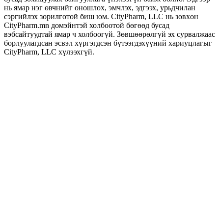
нь ямар нэг өвчнийг оношлох, эмчлэх, эдгээх, урьдчилан
сэргийлэх зорилготой биш юм. CityPharm, LLC нь зөвхөн
CityPharm.mn домэйнтэй холбоотой бөгөөд бусад
вэбсайтуудтай ямар ч холбоогүй. Зөвшөөрөлгүй эх сурвалжаас
борлуулагдсан эсвэл хүргэгдсэн бүтээгдэхүүний хариуцлагыг
CityPharm, LLC хүлээхгүй.