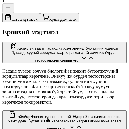
1
Сагсанд нэмэх
Худалдаж авах
Ерөнхий мэдээлэл
Хэрэглэх заалт
Насанд хүрсэн эрчүүд биологийн идэвхит
бүтээгдэхүүний зориулалтаар хэрэглэнэ. Энэхүү иж бүрдэл
тестостероны хэвийн үй...
Насанд хүрсэн эрчүүд биологийн идэвхит бүтээгдэхүүний
зориулалтаар хэрэглэнэ. Энэхүү иж бүрдэл тестостероны
хэвийн үйл ажиллагааг дэмжиж, булчингийн хүчийг
нэмэгдүүлэнэ. Фитнесээр хичээллэж буй залуу хүмүүст
зоринаас гадна нас ахиж буй эрэгтэйчүүд, ахимаг насны
эрэгтэйчүүд тестостерон даавраа нэмэгдүүлэх зорилгоор
хэрэглэхэд тохиромжтой.
Тайлбар
Насанд хүрсэн эрэгтэй: Өдөрт 3 шахмалыг хоолны
хамт ууна. Бусад эмийг хэрэглэснээс хэдэн цагийн өмнө эсвэл
дараа нь у...