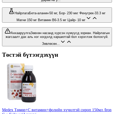
Найрлага
Бета-аланин-50 мг, Бор- 230 мкг Фенугрек-33.3 мг
Магни 150 мг Витамин В6-3.5 мг Цайр- 10 мг
Анхааруулга
Зөвхөн насанд хүрсэн хүмүүсд зориан. Найрлагын
жагсаалт дах аль нэг нэгдэлд харшилтай бол хэрэглэж болохгүй.
Зөвлөсөн...
Төстэй бүтээгдэхүүн
Medex Төмөр+С витамин+фолийн хүчилтэй сироп 150мл /Iron