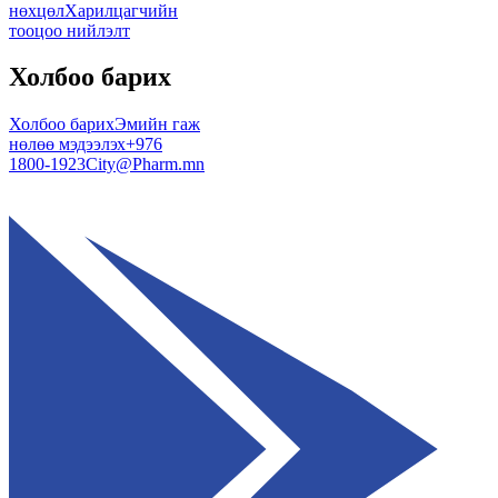
нөхцөл
Харилцагчийн
тооцоо нийлэлт
Холбоо барих
Холбоо барих
Эмийн гаж
нөлөө мэдээлэх
+976
1800-1923
City@Pharm.mn