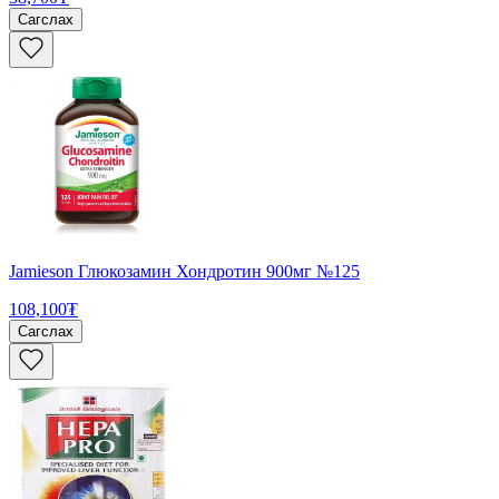
Сагслах
Jamieson Глюкозамин Хондротин 900мг №125
108,100₮
Сагслах