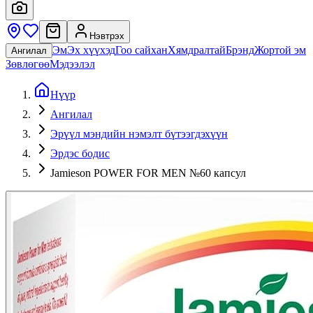
Нэвтрэх
Эм
Эх хүүхэд
Гоо сайхан
Хямдралтай
Брэнд
Жортой эм
Ангилал
Зөвлөгөө
Мэдээлэл
Нүүр
Ангилал
Эрүүл мэндийн нэмэлт бүтээгдэхүүн
Эрдэс бодис
Jamieson POWER FOR MEN №60 капсул