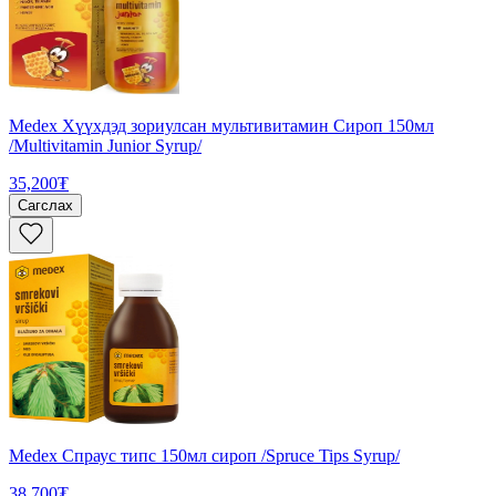
Medex Хүүхдэд зориулсан мультивитамин Сироп 150мл
/Multivitamin Junior Syrup/
35,200₮
Сагслах
Medex Спраус типс 150мл сироп /Spruce Tips Syrup/
38,700₮