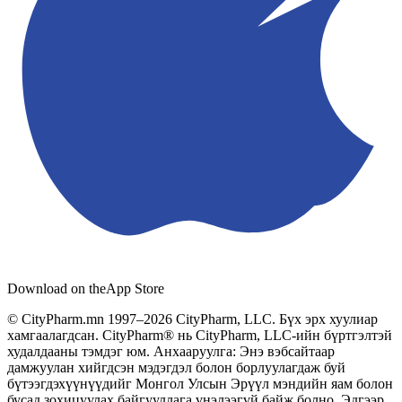
Download on the
App Store
© CityPharm.mn 1997–2026 CityPharm, LLC. Бүх эрх хуулиар
хамгаалагдсан. CityPharm® нь CityPharm, LLC-ийн бүртгэлтэй
худалдааны тэмдэг юм. Анхааруулга: Энэ вэбсайтаар
дамжуулан хийгдсэн мэдэгдэл болон борлуулагдаж буй
бүтээгдэхүүнүүдийг Монгол Улсын Эрүүл мэндийн яам болон
бусад зохицуулах байгууллага үнэлээгүй байж болно. Эдгээр