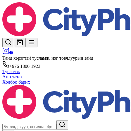
Танд хэрэгтэй тусламж, нэг товчлуурын зайд
+976 1800-1923
Тусламж
Апп татах
Холбоо барих