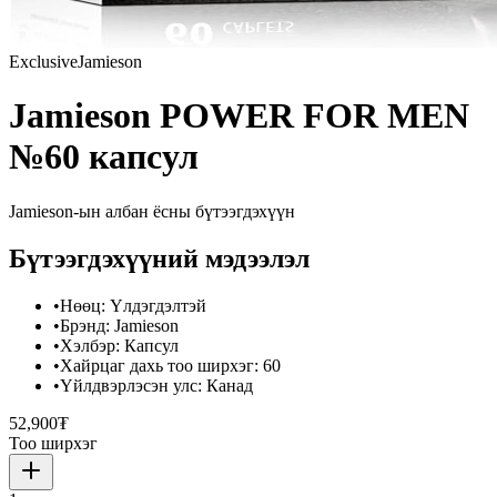
Exclusive
Jamieson
Jamieson POWER FOR MEN
№60 капсул
Jamieson
-ын албан ёсны бүтээгдэхүүн
Бүтээгдэхүүний мэдээлэл
•
Нөөц
:
Үлдэгдэлтэй
•
Брэнд
:
Jamieson
•
Хэлбэр
:
Капсул
•
Хайрцаг дахь тоо ширхэг
:
60
•
Үйлдвэрлэсэн улс
:
Канад
52,900₮
Тоо ширхэг