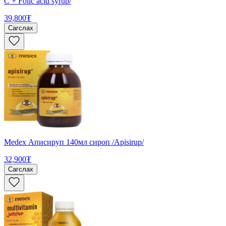
C + Folic acid syrup/
39,800₮
Сагслах
Medex Аписируп 140мл сироп /Apisirup/
32,900₮
Сагслах