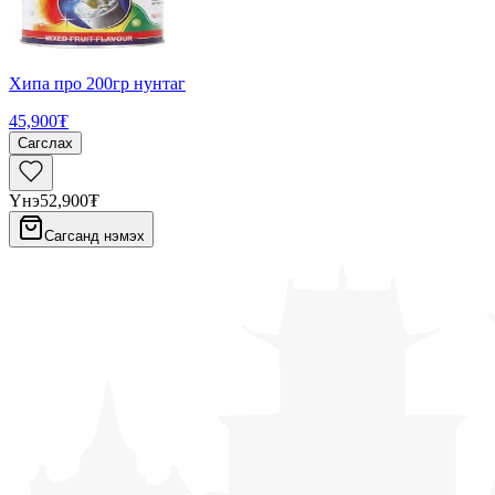
Хипа про 200гр нунтаг
45,900₮
Сагслах
Үнэ
52,900₮
Сагсанд нэмэх