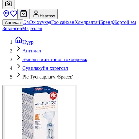
Нэвтрэх
Эм
Эх хүүхэд
Гоо сайхан
Хямдралтай
Брэнд
Жортой эм
Ангилал
Зөвлөгөө
Мэдээлэл
Нүүр
Ангилал
Эмнэлэгийн тоног төхөөрөмж
Сувилахуйн хэрэгсэл
Pic Тусгаарлагч /Spacer/