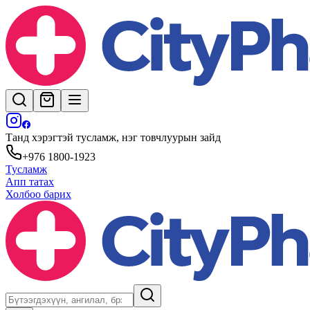
Танд хэрэгтэй тусламж, нэг товчлуурын зайд
+976 1800-1923
Тусламж
Апп татах
Холбоо барих