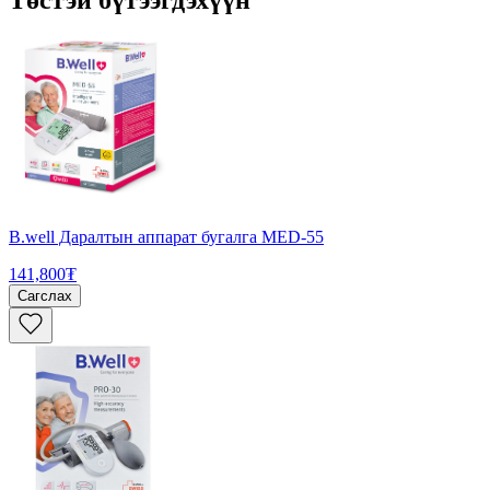
Төстэй бүтээгдэхүүн
B.well Даралтын аппарат бугалга MED-55
141,800₮
Сагслах