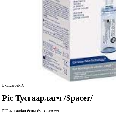
Exclusive
PIC
Pic Тусгаарлагч /Spacer/
PIC
-ын албан ёсны бүтээгдэхүүн