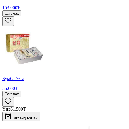
153,000₮
Сагслах
Бумба №12
36,600₮
Сагслах
Үнэ
61,500₮
Сагсанд нэмэх