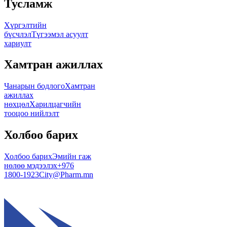
Тусламж
Хүргэлтийн
бүсчлэл
Түгээмэл асуулт
хариулт
Хамтран ажиллах
Чанарын бодлого
Хамтран
ажиллах
нөхцөл
Харилцагчийн
тооцоо нийлэлт
Холбоо барих
Холбоо барих
Эмийн гаж
нөлөө мэдээлэх
+976
1800-1923
City@Pharm.mn