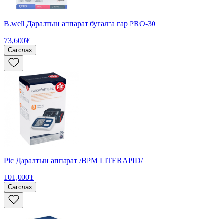
B.well Даралтын аппарат бугалга гар PRO-30
73,600₮
Сагслах
Pic Даралтын аппарат /BPM LITERAPID/
101,000₮
Сагслах