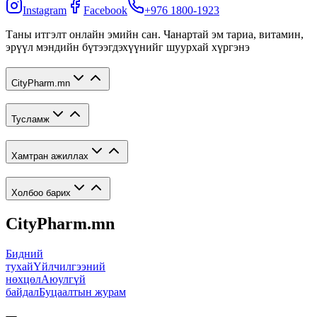
Instagram
Facebook
+976 1800-1923
Таны итгэлт онлайн эмийн сан. Чанартай эм тариа, витамин,
эрүүл мэндийн бүтээгдэхүүнийг шуурхай хүргэнэ
CityPharm.mn
Тусламж
Хамтран ажиллах
Холбоо барих
CityPharm.mn
Бидний
тухай
Үйлчилгээний
нөхцөл
Аюулгүй
байдал
Буцаалтын журам