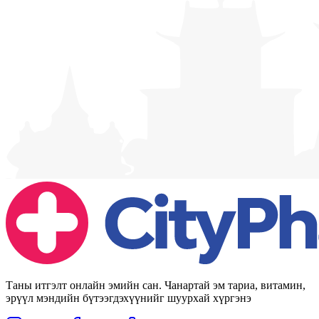
Таны итгэлт онлайн эмийн сан. Чанартай эм тариа, витамин,
эрүүл мэндийн бүтээгдэхүүнийг шуурхай хүргэнэ