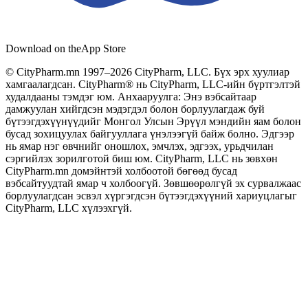
Download on the
App Store
© CityPharm.mn 1997–2026 CityPharm, LLC. Бүх эрх хуулиар
хамгаалагдсан. CityPharm® нь CityPharm, LLC-ийн бүртгэлтэй
худалдааны тэмдэг юм. Анхааруулга: Энэ вэбсайтаар
дамжуулан хийгдсэн мэдэгдэл болон борлуулагдаж буй
бүтээгдэхүүнүүдийг Монгол Улсын Эрүүл мэндийн яам болон
бусад зохицуулах байгууллага үнэлээгүй байж болно. Эдгээр
нь ямар нэг өвчнийг оношлох, эмчлэх, эдгээх, урьдчилан
сэргийлэх зорилготой биш юм. CityPharm, LLC нь зөвхөн
CityPharm.mn домэйнтэй холбоотой бөгөөд бусад
вэбсайтуудтай ямар ч холбоогүй. Зөвшөөрөлгүй эх сурвалжаас
борлуулагдсан эсвэл хүргэгдсэн бүтээгдэхүүний хариуцлагыг
CityPharm, LLC хүлээхгүй.