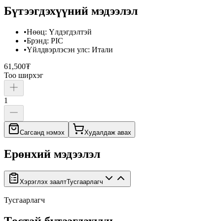
Бүтээгдэхүүний мэдээлэл
•
Нөөц
:
Үлдэгдэлтэй
•
Брэнд
:
PIC
•
Үйлдвэрлэсэн улс
:
Итали
61,500₮
Тоо ширхэг
1
Сагсанд нэмэх
Худалдаж авах
Ерөнхий мэдээлэл
Хэрэглэх заалт
Тусгаарлагч
Тусгаарлагч