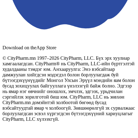
Download on the
App Store
© CityPharm.mn 1997–2026 CityPharm, LLC. Бүх эрх хуулиар
хамгаалагдсан. CityPharm® нь CityPharm, LLC-ийн бүртгэлтэй
худалдааны тэмдэг юм. Анхааруулга: Энэ вэбсайтаар
дамжуулан хийгдсэн мэдэгдэл болон борлуулагдаж буй
бүтээгдэхүүнүүдийг Монгол Улсын Эрүүл мэндийн яам болон
бусад зохицуулах байгууллага үнэлээгүй байж болно. Эдгээр
нь ямар нэг өвчнийг оношлох, эмчлэх, эдгээх, урьдчилан
сэргийлэх зорилготой биш юм. CityPharm, LLC нь зөвхөн
CityPharm.mn домэйнтэй холбоотой бөгөөд бусад
вэбсайтуудтай ямар ч холбоогүй. Зөвшөөрөлгүй эх сурвалжаас
борлуулагдсан эсвэл хүргэгдсэн бүтээгдэхүүний хариуцлагыг
CityPharm, LLC хүлээхгүй.