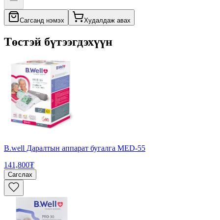
Сагсанд нэмэх
Худалдаж авах
Төстэй бүтээгдэхүүн
B.well Даралтын аппарат бугалга MED-55
141,800₮
Сагслах