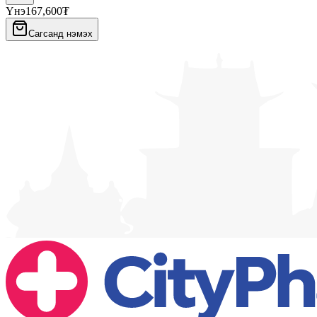
Үнэ
167,600₮
Сагсанд нэмэх