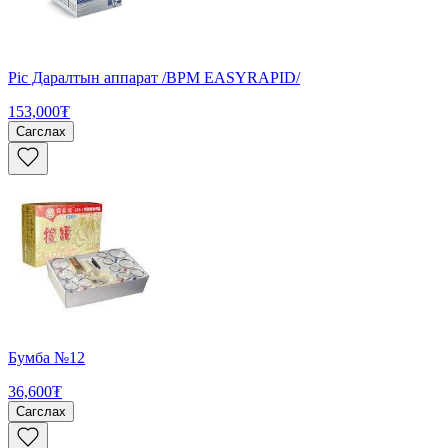
Pic Даралтын аппарат /BPM EASYRAPID/
153,000₮
Сагслах
Бумба №12
36,600₮
Сагслах