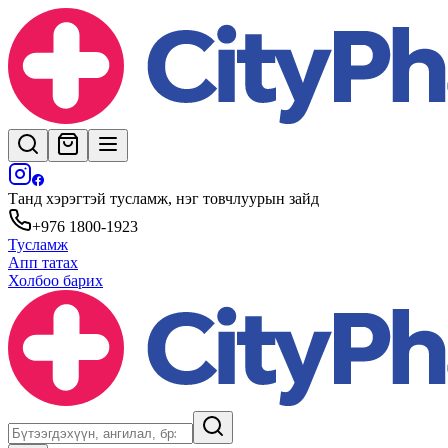
Танд хэрэгтэй тусламж, нэг товчлуурын зайд
+976 1800-1923
Тусламж
Апп татах
Холбоо барих