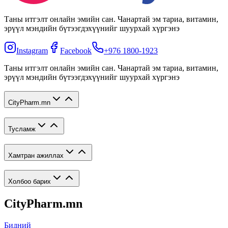
Таны итгэлт онлайн эмийн сан. Чанартай эм тариа, витамин,
эрүүл мэндийн бүтээгдэхүүнийг шуурхай хүргэнэ
Instagram
Facebook
+976 1800-1923
Таны итгэлт онлайн эмийн сан. Чанартай эм тариа, витамин,
эрүүл мэндийн бүтээгдэхүүнийг шуурхай хүргэнэ
CityPharm.mn
Тусламж
Хамтран ажиллах
Холбоо барих
CityPharm.mn
Бидний