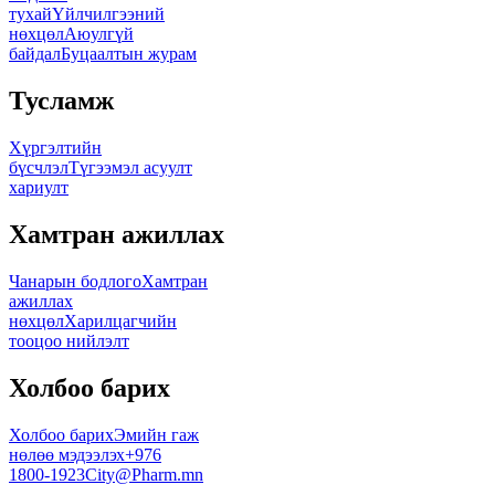
тухай
Үйлчилгээний
нөхцөл
Аюулгүй
байдал
Буцаалтын журам
Тусламж
Хүргэлтийн
бүсчлэл
Түгээмэл асуулт
хариулт
Хамтран ажиллах
Чанарын бодлого
Хамтран
ажиллах
нөхцөл
Харилцагчийн
тооцоо нийлэлт
Холбоо барих
Холбоо барих
Эмийн гаж
нөлөө мэдээлэх
+976
1800-1923
City@Pharm.mn