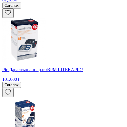
Сагслах
Pic Даралтын аппарат /BPM LITERAPID/
101,000₮
Сагслах