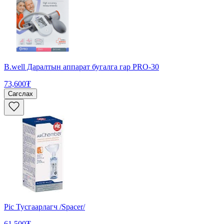
B.well Даралтын аппарат бугалга гар PRO-30
73,600₮
Сагслах
Pic Тусгаарлагч /Spacer/
61,500₮