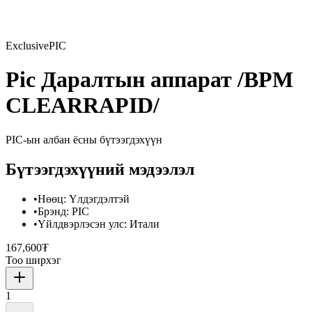
Exclusive
PIC
Pic Даралтын аппарат /BPM
CLEARRAPID/
PIC
-ын албан ёсны бүтээгдэхүүн
Бүтээгдэхүүний мэдээлэл
•
Нөөц
:
Үлдэгдэлтэй
•
Брэнд
:
PIC
•
Үйлдвэрлэсэн улс
:
Итали
167,600₮
Тоо ширхэг
1