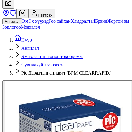
Нэвтрэх
Эм
Эх хүүхэд
Гоо сайхан
Хямдралтай
Брэнд
Жортой эм
Ангилал
Зөвлөгөө
Мэдээлэл
Нүүр
Ангилал
Эмнэлэгийн тоног төхөөрөмж
Сувилахуйн хэрэгсэл
Pic Даралтын аппарат /BPM CLEARRAPID/