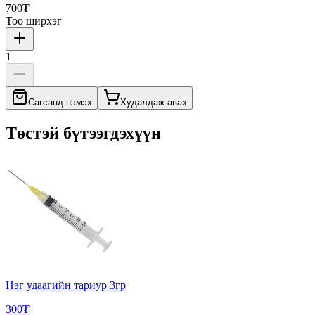
700₮
Тоо ширхэг
1
Сагсанд нэмэх
Худалдаж авах
Төстэй бүтээгдэхүүн
Нэг удаагийн тариур 3гр
300₮