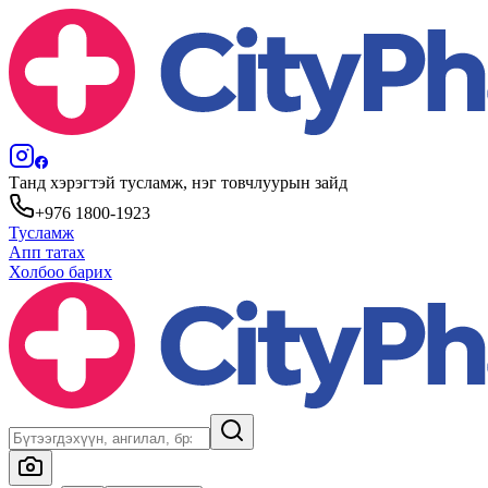
Танд хэрэгтэй тусламж, нэг товчлуурын зайд
+976 1800-1923
Тусламж
Апп татах
Холбоо барих