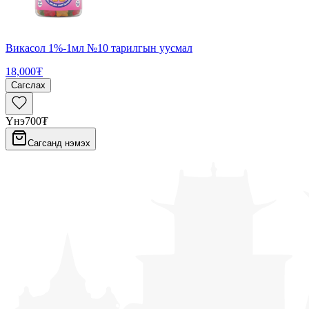
Викасол 1%-1мл №10 тарилгын уусмал
18,000₮
Сагслах
Үнэ
700₮
Сагсанд нэмэх