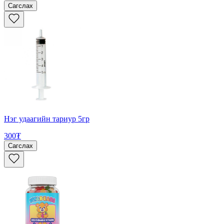
Сагслах
Нэг удаагийн тариур 5гр
300₮
Сагслах