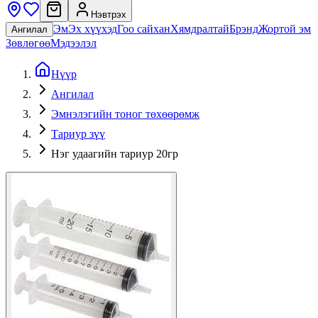
Нэвтрэх
Эм
Эх хүүхэд
Гоо сайхан
Хямдралтай
Брэнд
Жортой эм
Ангилал
Зөвлөгөө
Мэдээлэл
Нүүр
Ангилал
Эмнэлэгийн тоног төхөөрөмж
Тариур зүү
Нэг удаагийн тариур 20гр