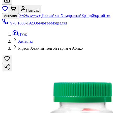
Нэвтрэх
Эм
Эх хүүхэд
Гоо сайхан
Хямдралтай
Брэнд
Жортой эм
Ангилал
+976 1800-1923
Зөвлөгөө
Мэдээлэл
Нүүр
Ангилал
Pigeon Хөхний толгой гаргагч Абико