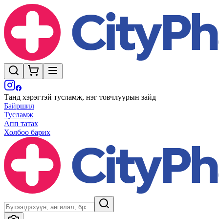
Танд хэрэгтэй тусламж, нэг товчлуурын зайд
Байршил
Тусламж
Апп татах
Холбоо барих