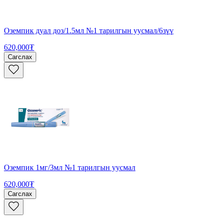
Оземпик дуал доз/1.5мл №1 тарилгын уусмал/6зүү
620,000₮
Сагслах
Оземпик 1мг/3мл №1 тарилгын уусмал
620,000₮
Сагслах