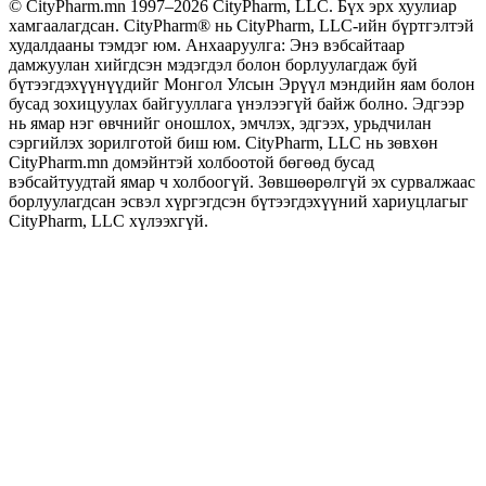
© CityPharm.mn 1997–2026 CityPharm, LLC. Бүх эрх хуулиар
хамгаалагдсан. CityPharm® нь CityPharm, LLC-ийн бүртгэлтэй
худалдааны тэмдэг юм. Анхааруулга: Энэ вэбсайтаар
дамжуулан хийгдсэн мэдэгдэл болон борлуулагдаж буй
бүтээгдэхүүнүүдийг Монгол Улсын Эрүүл мэндийн яам болон
бусад зохицуулах байгууллага үнэлээгүй байж болно. Эдгээр
нь ямар нэг өвчнийг оношлох, эмчлэх, эдгээх, урьдчилан
сэргийлэх зорилготой биш юм. CityPharm, LLC нь зөвхөн
CityPharm.mn домэйнтэй холбоотой бөгөөд бусад
вэбсайтуудтай ямар ч холбоогүй. Зөвшөөрөлгүй эх сурвалжаас
борлуулагдсан эсвэл хүргэгдсэн бүтээгдэхүүний хариуцлагыг
CityPharm, LLC хүлээхгүй.