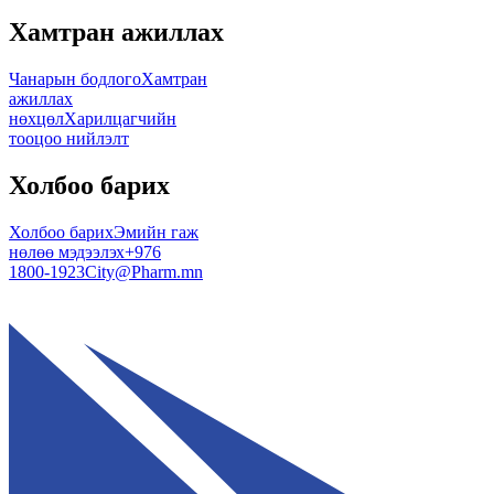
Хамтран ажиллах
Чанарын бодлого
Хамтран
ажиллах
нөхцөл
Харилцагчийн
тооцоо нийлэлт
Холбоо барих
Холбоо барих
Эмийн гаж
нөлөө мэдээлэх
+976
1800-1923
City@Pharm.mn