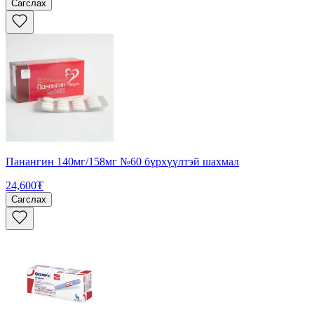
Сагслах
Панангин 140мг/158мг №60 бүрхүүлтэй шахмал
24,600₮
Сагслах