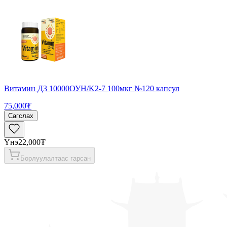
Витамин Д3 10000ОУН/K2-7 100мкг №120 капсул
75,000₮
Сагслах
Үнэ
22,000₮
Борлуулалтаас гарсан