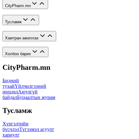
CityPharm.mn
Тусламж
Хамтран ажиллах
Холбоо барих
CityPharm.mn
Бидний
тухай
Үйлчилгээний
нөхцөл
Аюулгүй
байдал
Буцаалтын журам
Тусламж
Хүргэлтийн
бүсчлэл
Түгээмэл асуулт
хариулт