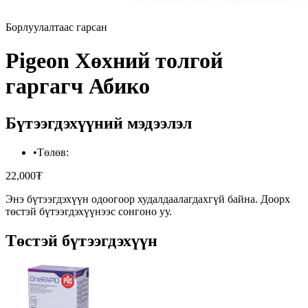
Борлуулалтаас гарсан
Pigeon Хөхний толгой
гаргагч Абико
Бүтээгдэхүүний мэдээлэл
•
Төлөв
:
22,000₮
Энэ бүтээгдэхүүн одоогоор худалдаалагдахгүй байна. Доорх
төстэй бүтээгдэхүүнээс сонгоно уу.
Төстэй бүтээгдэхүүн