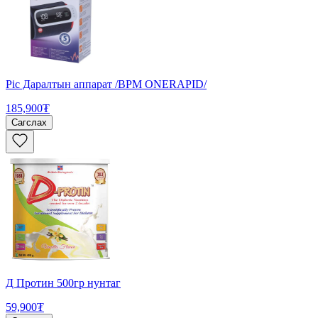
Pic Даралтын аппарат /BPM ONERAPID/
185,900₮
Сагслах
Д Протин 500гр нунтаг
59,900₮