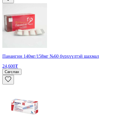
Панангин 140мг/158мг №60 бүрхүүлтэй шахмал
24,600₮
Сагслах