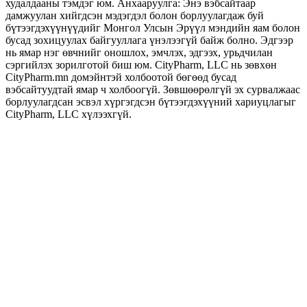
худалдааны тэмдэг юм. Анхааруулга: Энэ вэбсайтаар
дамжуулан хийгдсэн мэдэгдэл болон борлуулагдаж буй
бүтээгдэхүүнүүдийг Монгол Улсын Эрүүл мэндийн яам болон
бусад зохицуулах байгууллага үнэлээгүй байж болно. Эдгээр
нь ямар нэг өвчнийг оношлох, эмчлэх, эдгээх, урьдчилан
сэргийлэх зорилготой биш юм. CityPharm, LLC нь зөвхөн
CityPharm.mn домэйнтэй холбоотой бөгөөд бусад
вэбсайтуудтай ямар ч холбоогүй. Зөвшөөрөлгүй эх сурвалжаас
борлуулагдсан эсвэл хүргэгдсэн бүтээгдэхүүний хариуцлагыг
CityPharm, LLC хүлээхгүй.