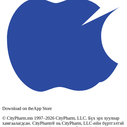
Download on the
App Store
© CityPharm.mn 1997–2026 CityPharm, LLC. Бүх эрх хуулиар
хамгаалагдсан. CityPharm® нь CityPharm, LLC-ийн бүртгэлтэй