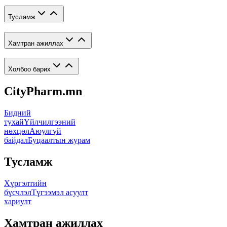
Тусламж
Хамтран ажиллах
Холбоо барих
CityPharm.mn
Бидний
тухай
Үйлчилгээний
нөхцөл
Аюулгүй
байдал
Буцаалтын журам
Тусламж
Хүргэлтийн
бүсчлэл
Түгээмэл асуулт
хариулт
Хамтран ажиллах