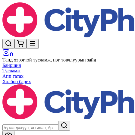
Танд хэрэгтэй тусламж, нэг товчлуурын зайд
Байршил
Тусламж
Апп татах
Холбоо барих