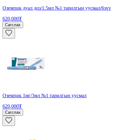
Оземпик дуал доз/1.5мл №1 тарилгын уусмал/6зүү
620,000₮
Сагслах
Оземпик 1мг/3мл №1 тарилгын уусмал
620,000₮
Сагслах