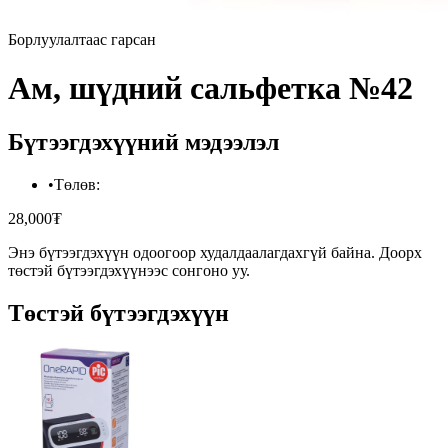
Борлуулалтаас гарсан
Ам, шүдний сальфетка №42
Бүтээгдэхүүний мэдээлэл
•
Төлөв
:
28,000₮
Энэ бүтээгдэхүүн одоогоор худалдаалагдахгүй байна. Доорх
төстэй бүтээгдэхүүнээс сонгоно уу.
Төстэй бүтээгдэхүүн