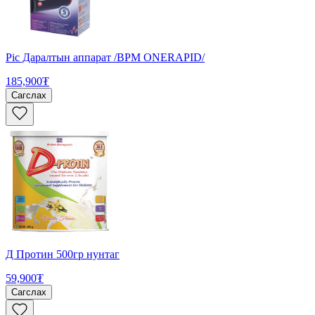
Pic Даралтын аппарат /BPM ONERAPID/
185,900₮
Сагслах
Д Протин 500гр нунтаг
59,900₮
Сагслах