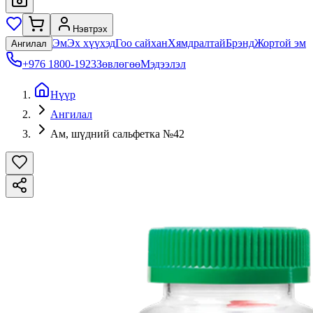
Нэвтрэх
Эм
Эх хүүхэд
Гоо сайхан
Хямдралтай
Брэнд
Жортой эм
Ангилал
+976 1800-1923
Зөвлөгөө
Мэдээлэл
Нүүр
Ангилал
Ам, шүдний сальфетка №42