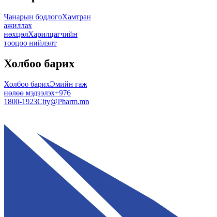
Чанарын бодлого
Хамтран
ажиллах
нөхцөл
Харилцагчийн
тооцоо нийлэлт
Холбоо барих
Холбоо барих
Эмийн гаж
нөлөө мэдээлэх
+976
1800-1923
City@Pharm.mn