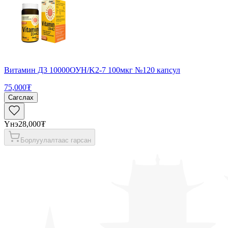
Витамин Д3 10000ОУН/K2-7 100мкг №120 капсул
75,000₮
Сагслах
Үнэ
28,000₮
Борлуулалтаас гарсан