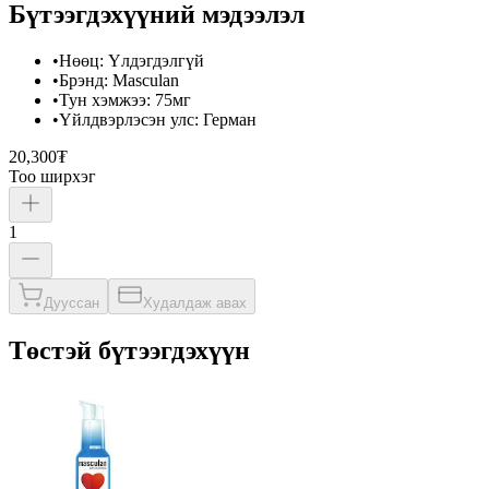
Бүтээгдэхүүний мэдээлэл
•
Нөөц
:
Үлдэгдэлгүй
•
Брэнд
:
Masculan
•
Тун хэмжээ
:
75мг
•
Үйлдвэрлэсэн улс
:
Герман
20,300₮
Тоо ширхэг
1
Дууссан
Худалдаж авах
Төстэй бүтээгдэхүүн