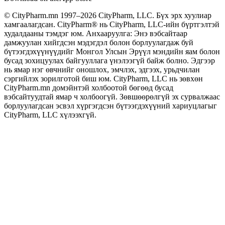
© CityPharm.mn 1997–2026 CityPharm, LLC. Бүх эрх хуулиар
хамгаалагдсан. CityPharm® нь CityPharm, LLC-ийн бүртгэлтэй
худалдааны тэмдэг юм. Анхааруулга: Энэ вэбсайтаар
дамжуулан хийгдсэн мэдэгдэл болон борлуулагдаж буй
бүтээгдэхүүнүүдийг Монгол Улсын Эрүүл мэндийн яам болон
бусад зохицуулах байгууллага үнэлээгүй байж болно. Эдгээр
нь ямар нэг өвчнийг оношлох, эмчлэх, эдгээх, урьдчилан
сэргийлэх зорилготой биш юм. CityPharm, LLC нь зөвхөн
CityPharm.mn домэйнтэй холбоотой бөгөөд бусад
вэбсайтуудтай ямар ч холбоогүй. Зөвшөөрөлгүй эх сурвалжаас
борлуулагдсан эсвэл хүргэгдсэн бүтээгдэхүүний хариуцлагыг
CityPharm, LLC хүлээхгүй.