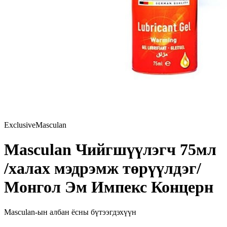
Exclusive
Masculan
Masculan Чийгшүүлэгч 75мл
/халах мэдрэмж төрүүлдэг/
Монгол Эм Импекс Концерн
Masculan
-ын албан ёсны бүтээгдэхүүн