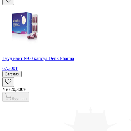
Гүүд найт №60 капсул Denk Pharma
67,300₮
Сагслах
Үнэ
20,300₮
Дууссан