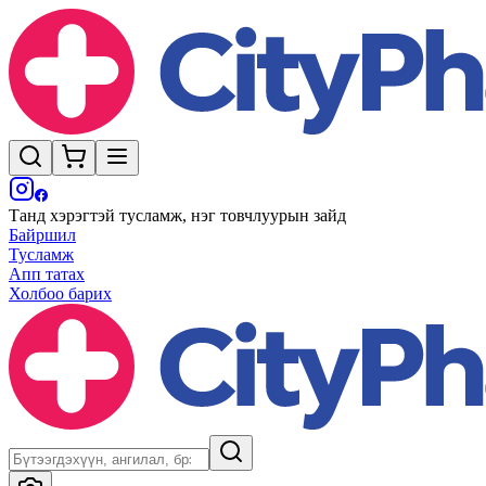
Танд хэрэгтэй тусламж, нэг товчлуурын зайд
Байршил
Тусламж
Апп татах
Холбоо барих