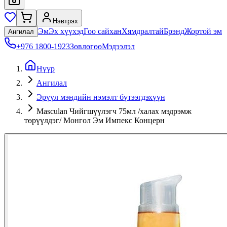
Нэвтрэх
Эм
Эх хүүхэд
Гоо сайхан
Хямдралтай
Брэнд
Жортой эм
Ангилал
+976 1800-1923
Зөвлөгөө
Мэдээлэл
Нүүр
Ангилал
Эрүүл мэндийн нэмэлт бүтээгдэхүүн
Masculan Чийгшүүлэгч 75мл /халах мэдрэмж
төрүүлдэг/ Монгол Эм Импекс Концерн