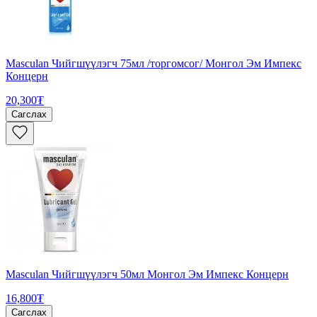
Masculan Чийгшүүлэгч 75мл /торгомсог/ Монгол Эм Импекс
Концерн
20,300₮
Сагслах
Masculan Чийгшүүлэгч 50мл Монгол Эм Импекс Концерн
16,800₮
Сагслах