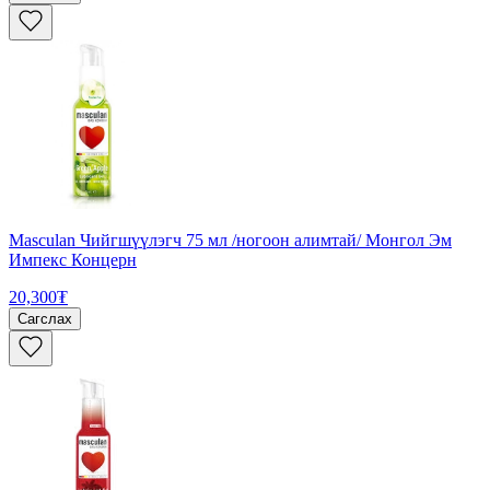
Masculan Чийгшүүлэгч 75 мл /ногоон алимтай/ Монгол Эм
Импекс Концерн
20,300₮
Сагслах