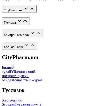
CityPharm.mn
Тусламж
Хамтран ажиллах
Холбоо барих
CityPharm.mn
Бидний
тухай
Үйлчилгээний
нөхцөл
Аюулгүй
байдал
Буцаалтын журам
Тусламж
Хүргэлтийн
бүсчлэл
Түгээмэл асуулт