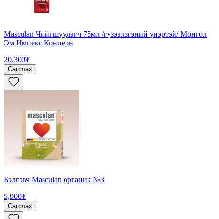
Masculan Чийгшүүлэгч 75мл /гүзээлзгэний үнэртэй/ Монгол
Эм Импекс Концерн
20,300₮
Сагслах
Бэлгэвч Masculan органик №3
5,900₮
Сагслах