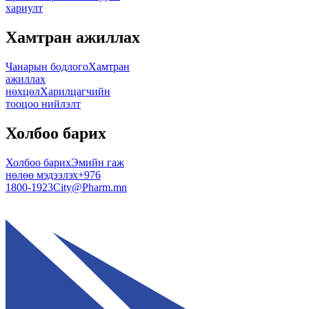
хариулт
Хамтран ажиллах
Чанарын бодлого
Хамтран
ажиллах
нөхцөл
Харилцагчийн
тооцоо нийлэлт
Холбоо барих
Холбоо барих
Эмийн гаж
нөлөө мэдээлэх
+976
1800-1923
City@Pharm.mn