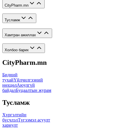
CityPharm.mn
Тусламж
Хамтран ажиллах
Холбоо барих
CityPharm.mn
Бидний
тухай
Үйлчилгээний
нөхцөл
Аюулгүй
байдал
Буцаалтын журам
Тусламж
Хүргэлтийн
бүсчлэл
Түгээмэл асуулт
хариулт