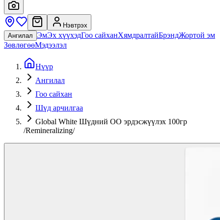
Нэвтрэх
Эм
Эх хүүхэд
Гоо сайхан
Хямдралтай
Брэнд
Жортой эм
Ангилал
Зөвлөгөө
Мэдээлэл
Нүүр
Ангилал
Гоо сайхан
Шүд арчилгаа
Global White Шүдний ОО эрдэсжүүлэх 100гр
/Remineralizing/