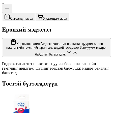
1
Сагсанд нэмэх
Худалдаж авах
Ерөнхий мэдээлэл
Хэрэглэх заалт
Гидроксиапаптит нь жижиг цуурал болон
паалангийн гэмтлийг арилгаж, шүдийг эрдсээр баяжуулж мэдрэг
байдлыг багасгадаг.
Гидроксиапаптит нь жижиг цуурал болон паалангийн
гэмтлийг арилгаж, шүдийг эрдсээр баяжуулж мэдрэг байдлыг
багасгадаг.
Төстэй бүтээгдэхүүн