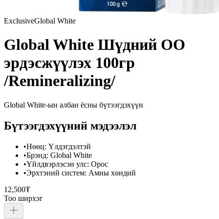
Exclusive
Global White
Global White Шүдний ОО
эрдэсжүүлэх 100гр
/Remineralizing/
Global White
-ын албан ёсны бүтээгдэхүүн
Бүтээгдэхүүний мэдээлэл
•
Нөөц
:
Үлдэгдэлтэй
•
Брэнд
:
Global White
•
Үйлдвэрлэсэн улс
:
Орос
•
Эрхтэний систем
:
Амны хөндий
12,500₮
Тоо ширхэг