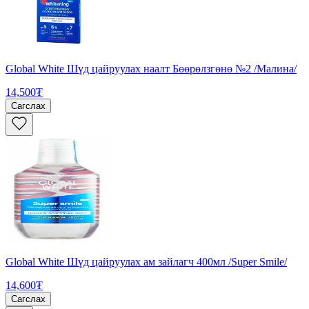
Global White Шүд цайруулах наалт Бөөрөлзгөнө №2 /Малина/
14,500₮
Сагслах
Global White Шүд цайруулах ам зайлагч 400мл /Super Smile/
14,600₮
Сагслах