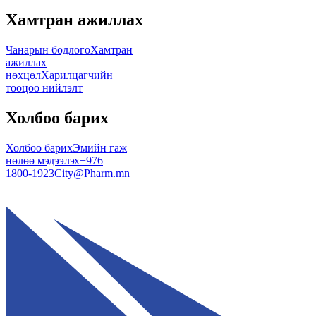
Хамтран ажиллах
Чанарын бодлого
Хамтран
ажиллах
нөхцөл
Харилцагчийн
тооцоо нийлэлт
Холбоо барих
Холбоо барих
Эмийн гаж
нөлөө мэдээлэх
+976
1800-1923
City@Pharm.mn