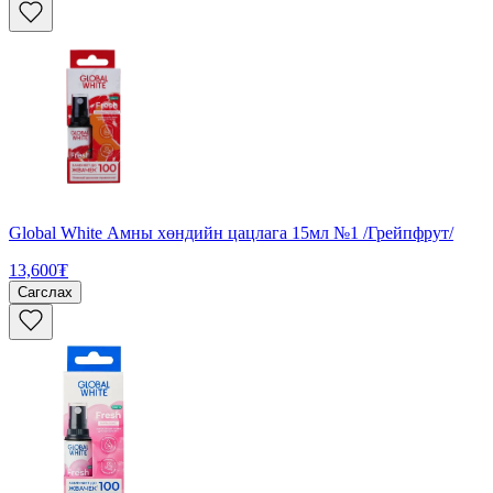
Global White Амны хөндийн цацлага 15мл №1 /Грейпфрут/
13,600₮
Сагслах