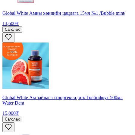
Global White Амны хөндийн цацлага 15мл №1 /Bubble mint/
13,600₮
Сагслах
Global White Ам зайлагч /хлоргексидин/ Грейпфрут 500мл
Water Dent
15,000₮
Сагслах