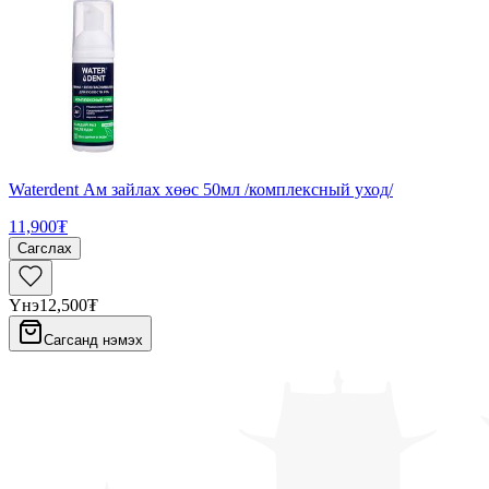
Waterdent Ам зайлах хөөс 50мл /комплексный уход/
11,900₮
Сагслах
Үнэ
12,500₮
Сагсанд нэмэх