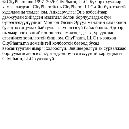
© CityPharm.mn 1997–2026 CityPharm, LLC. Бүх эрх хуулиар
хамгаалагдсан. CityPharm® нь CityPharm, LLC-ийн бүртгэлтэй
худалдааны тэмдэг юм. Анхааруулга: Энэ вэбсайтаар
дамжуулан хийгдсэн мэдэгдэл болон борлуулагдаж буй
бүтээгдэхүүнүүдийг Монгол Улсын Эрүүл мэндийн яам болон
бусад зохицуулах байгууллага үнэлээгүй байж болно. Эдгээр
нь ямар нэг өвчнийг оношлох, эмчлэх, эдгээх, урьдчилан
сэргийлэх зорилготой биш юм. CityPharm, LLC нь зөвхөн
CityPharm.mn домэйнтэй холбоотой бөгөөд бусад
вэбсайтуудтай ямар ч холбоогүй. Зөвшөөрөлгүй эх сурвалжаас
борлуулагдсан эсвэл хүргэгдсэн бүтээгдэхүүний хариуцлагыг
CityPharm, LLC хүлээхгүй.