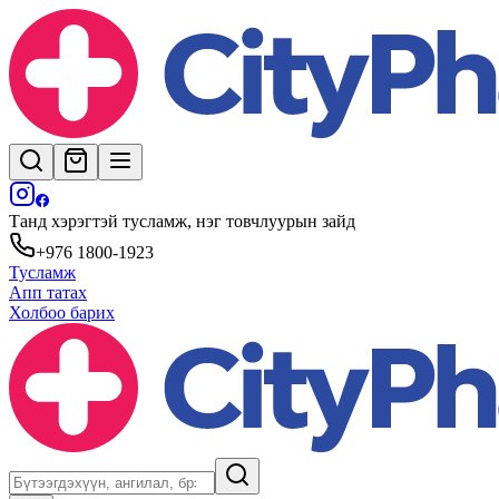
Танд хэрэгтэй тусламж, нэг товчлуурын зайд
+976 1800-1923
Тусламж
Апп татах
Холбоо барих