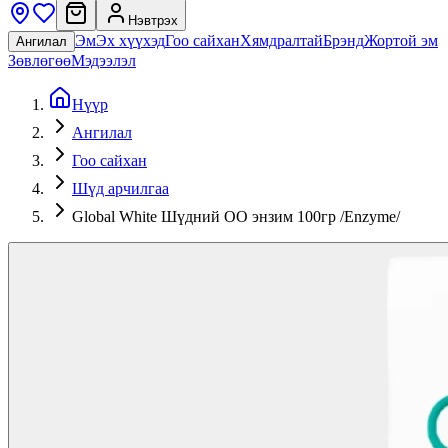
Нэвтрэх
Эм
Эх хүүхэд
Гоо сайхан
Хямдралтай
Брэнд
Жортой эм
Ангилал
Зөвлөгөө
Мэдээлэл
Нүүр
Ангилал
Гоо сайхан
Шүд арчилгаа
Global White Шүдний ОО энзим 100гр /Enzyme/