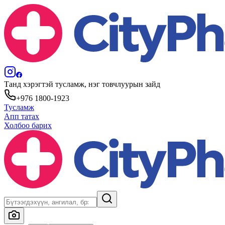
Танд хэрэгтэй тусламж, нэг товчлуурын зайд
+976 1800-1923
Тусламж
Апп татах
Холбоо барих