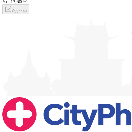
Үнэ
13,600₮
Дууссан