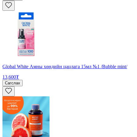
Global White Амны хөндийн цацлага 15мл №1 /Bubble mint/
13,600₮
Сагслах