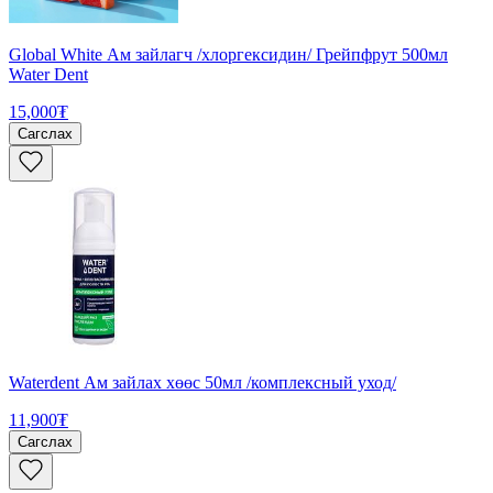
Global White Ам зайлагч /хлоргексидин/ Грейпфрут 500мл
Water Dent
15,000₮
Сагслах
Waterdent Ам зайлах хөөс 50мл /комплексный уход/
11,900₮
Сагслах