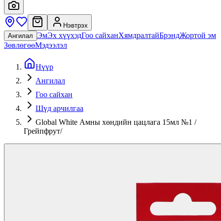
Нэвтрэх
Эм
Эх хүүхэд
Гоо сайхан
Хямдралтай
Брэнд
Жортой эм
Ангилал
Зөвлөгөө
Мэдээлэл
Нүүр
Ангилал
Гоо сайхан
Шүд арчилгаа
Global White Амны хөндийн цацлага 15мл №1 /
Грейпфрут/