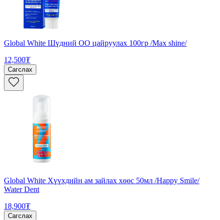
Global White Шүдний ОО цайруулах 100гр /Max shine/
12,500₮
Сагслах
Global White Хүүхдийн ам зайлах хөөс 50мл /Happy Smile/
Water Dent
18,900₮
Сагслах