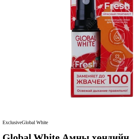
Exclusive
Global White
Global White Амны хөндийн