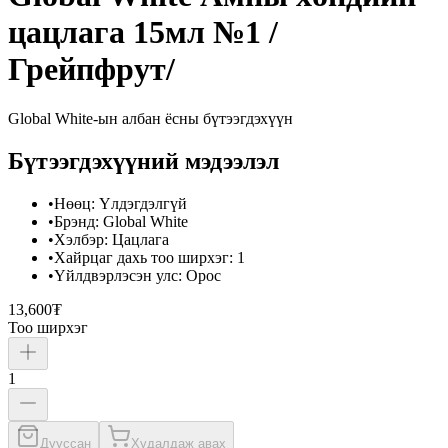
цацлага 15мл №1 /
Грейпфрут/
Global White
-ын албан ёсны бүтээгдэхүүн
Бүтээгдэхүүний мэдээлэл
•
Нөөц
:
Үлдэгдэлгүй
•
Брэнд
:
Global White
•
Хэлбэр
:
Цацлага
•
Хайрцаг дахь тоо ширхэг
:
1
•
Үйлдвэрлэсэн улс
:
Орос
13,600₮
Тоо ширхэг
1
Дууссан
Худалдаж авах