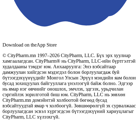
Download on the
App Store
© CityPharm.mn 1997–2026 CityPharm, LLC. Бүх эрх хуулиар
хамгаалагдсан. CityPharm® нь CityPharm, LLC-ийн бүртгэлтэй
худалдааны тэмдэг юм. Анхааруулга: Энэ вэбсайтаар
дамжуулан хийгдсэн мэдэгдэл болон борлуулагдаж буй
бүтээгдэхүүнүүдийг Монгол Улсын Эрүүл мэндийн яам болон
бусад зохицуулах байгууллага үнэлээгүй байж болно. Эдгээр
нь ямар нэг өвчнийг оношлох, эмчлэх, эдгээх, урьдчилан
сэргийлэх зорилготой биш юм. CityPharm, LLC нь зөвхөн
CityPharm.mn домэйнтэй холбоотой бөгөөд бусад
вэбсайтуудтай ямар ч холбоогүй. Зөвшөөрөлгүй эх сурвалжаас
борлуулагдсан эсвэл хүргэгдсэн бүтээгдэхүүний хариуцлагыг
CityPharm, LLC хүлээхгүй.