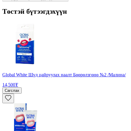
Төстэй бүтээгдэхүүн
Global White Шүд цайруулах наалт Бөөрөлзгөнө №2 /Малина/
14,500₮
Сагслах