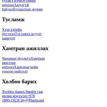
тухай
Үйлчилгээний
нөхцөл
Аюулгүй
байдал
Буцаалтын журам
Тусламж
Хүргэлтийн
бүсчлэл
Түгээмэл асуулт
хариулт
Хамтран ажиллах
Чанарын бодлого
Хамтран
ажиллах
нөхцөл
Харилцагчийн
тооцоо нийлэлт
Холбоо барих
Холбоо барих
Эмийн гаж
нөлөө мэдээлэх
+976
1800-1923
City@Pharm.mn