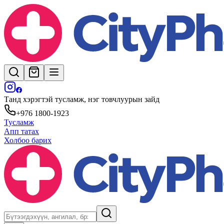
Танд хэрэгтэй тусламж, нэг товчлуурын зайд
+976 1800-1923
Тусламж
Апп татах
Холбоо барих