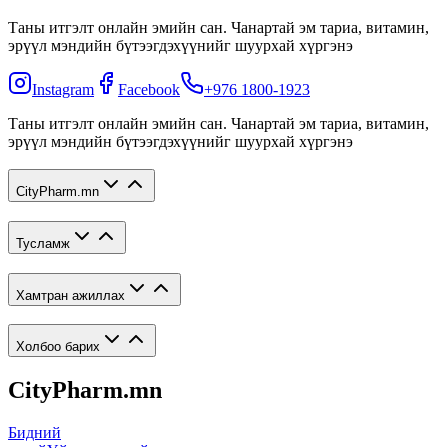
Таны итгэлт онлайн эмийн сан. Чанартай эм тариа, витамин,
эрүүл мэндийн бүтээгдэхүүнийг шуурхай хүргэнэ
Instagram
Facebook
+976 1800-1923
Таны итгэлт онлайн эмийн сан. Чанартай эм тариа, витамин,
эрүүл мэндийн бүтээгдэхүүнийг шуурхай хүргэнэ
CityPharm.mn
Тусламж
Хамтран ажиллах
Холбоо барих
CityPharm.mn
Бидний