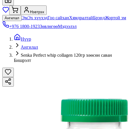
Нэвтрэх
Эм
Эх хүүхэд
Гоо сайхан
Хямдралтай
Брэнд
Жортой эм
Ангилал
+976 1800-1923
Зөвлөгөө
Мэдээлэл
Нүүр
Ангилал
Senka Perfect whip collagen 120гр хөөсөн саван
Бишрэлт