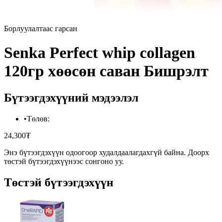
Борлуулалтаас гарсан
Senka Perfect whip collagen
120гр хөөсөн саван Бишрэлт
Бүтээгдэхүүний мэдээлэл
•
Төлөв
:
24,300₮
Энэ бүтээгдэхүүн одоогоор худалдаалагдахгүй байна. Доорх
төстэй бүтээгдэхүүнээс сонгоно уу.
Төстэй бүтээгдэхүүн