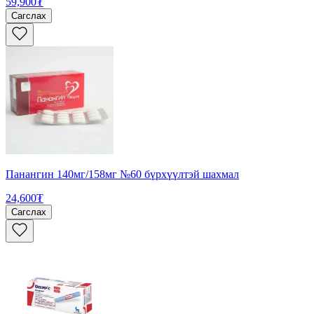
59,900₮
Сагслах
Панангин 140мг/158мг №60 бүрхүүлтэй шахмал
24,600₮
Сагслах