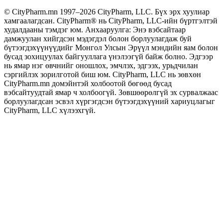
© CityPharm.mn 1997–2026 CityPharm, LLC. Бүх эрх хуулиар
хамгаалагдсан. CityPharm® нь CityPharm, LLC-ийн бүртгэлтэй
худалдааны тэмдэг юм. Анхааруулга: Энэ вэбсайтаар
дамжуулан хийгдсэн мэдэгдэл болон борлуулагдаж буй
бүтээгдэхүүнүүдийг Монгол Улсын Эрүүл мэндийн яам болон
бусад зохицуулах байгууллага үнэлээгүй байж болно. Эдгээр
нь ямар нэг өвчнийг оношлох, эмчлэх, эдгээх, урьдчилан
сэргийлэх зорилготой биш юм. CityPharm, LLC нь зөвхөн
CityPharm.mn домэйнтэй холбоотой бөгөөд бусад
вэбсайтуудтай ямар ч холбоогүй. Зөвшөөрөлгүй эх сурвалжаас
борлуулагдсан эсвэл хүргэгдсэн бүтээгдэхүүний хариуцлагыг
CityPharm, LLC хүлээхгүй.