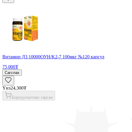
Витамин Д3 10000ОУН/K2-7 100мкг №120 капсул
75,000₮
Сагслах
Үнэ
24,300₮
Борлуулалтаас гарсан