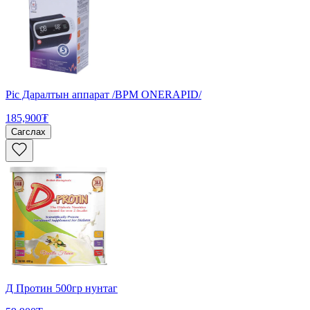
Pic Даралтын аппарат /BPM ONERAPID/
185,900₮
Сагслах
Д Протин 500гр нунтаг