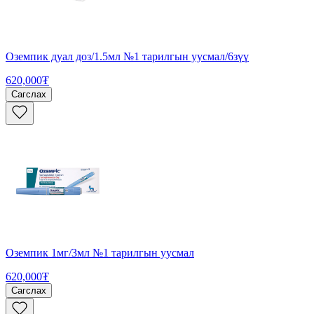
Оземпик дуал доз/1.5мл №1 тарилгын уусмал/6зүү
620,000₮
Сагслах
Оземпик 1мг/3мл №1 тарилгын уусмал
620,000₮
Сагслах