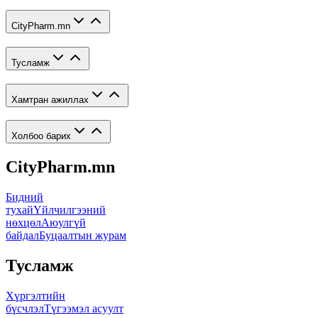
CityPharm.mn
Тусламж
Хамтран ажиллах
Холбоо барих
CityPharm.mn
Бидний
тухай
Үйлчилгээний
нөхцөл
Аюулгүй
байдал
Буцаалтын журам
Тусламж
Хүргэлтийн
бүсчлэл
Түгээмэл асуулт