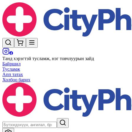
Танд хэрэгтэй тусламж, нэг товчлуурын зайд
Байршил
Тусламж
Апп татах
Холбоо барих