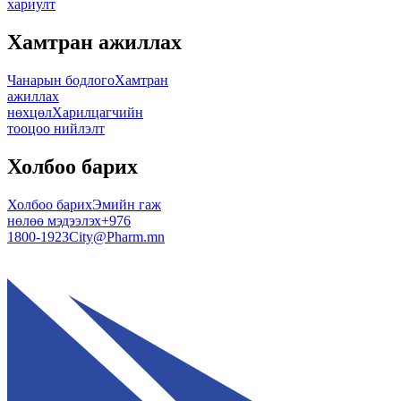
хариулт
Хамтран ажиллах
Чанарын бодлого
Хамтран
ажиллах
нөхцөл
Харилцагчийн
тооцоо нийлэлт
Холбоо барих
Холбоо барих
Эмийн гаж
нөлөө мэдээлэх
+976
1800-1923
City@Pharm.mn