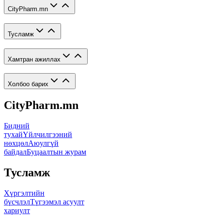
CityPharm.mn
Тусламж
Хамтран ажиллах
Холбоо барих
CityPharm.mn
Бидний
тухай
Үйлчилгээний
нөхцөл
Аюулгүй
байдал
Буцаалтын журам
Тусламж
Хүргэлтийн
бүсчлэл
Түгээмэл асуулт
хариулт