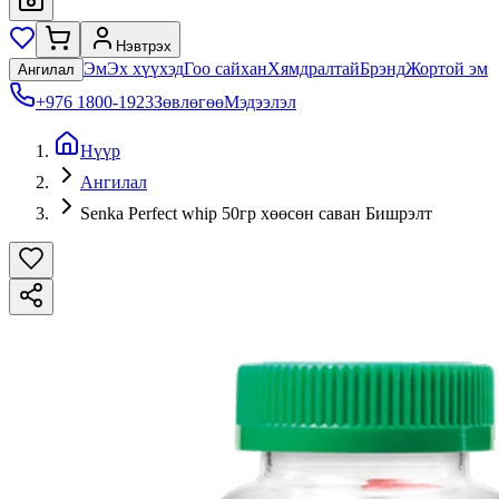
Нэвтрэх
Эм
Эх хүүхэд
Гоо сайхан
Хямдралтай
Брэнд
Жортой эм
Ангилал
+976 1800-1923
Зөвлөгөө
Мэдээлэл
Нүүр
Ангилал
Senka Perfect whip 50гр хөөсөн саван Бишрэлт