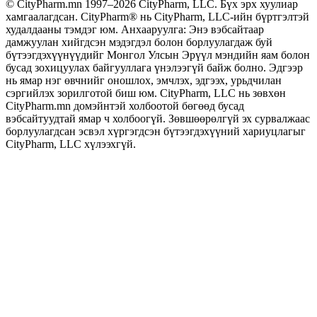
© CityPharm.mn 1997–2026 CityPharm, LLC. Бүх эрх хуулиар
хамгаалагдсан. CityPharm® нь CityPharm, LLC-ийн бүртгэлтэй
худалдааны тэмдэг юм. Анхааруулга: Энэ вэбсайтаар
дамжуулан хийгдсэн мэдэгдэл болон борлуулагдаж буй
бүтээгдэхүүнүүдийг Монгол Улсын Эрүүл мэндийн яам болон
бусад зохицуулах байгууллага үнэлээгүй байж болно. Эдгээр
нь ямар нэг өвчнийг оношлох, эмчлэх, эдгээх, урьдчилан
сэргийлэх зорилготой биш юм. CityPharm, LLC нь зөвхөн
CityPharm.mn домэйнтэй холбоотой бөгөөд бусад
вэбсайтуудтай ямар ч холбоогүй. Зөвшөөрөлгүй эх сурвалжаас
борлуулагдсан эсвэл хүргэгдсэн бүтээгдэхүүний хариуцлагыг
CityPharm, LLC хүлээхгүй.