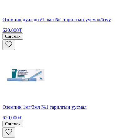
Оземпик дуал доз/1.5мл №1 тарилгын уусмал/6зүү
620,000₮
Сагслах
Оземпик 1мг/3мл №1 тарилгын уусмал
620,000₮
Сагслах