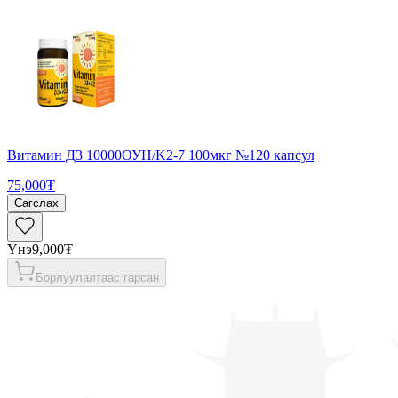
Витамин Д3 10000ОУН/K2-7 100мкг №120 капсул
75,000₮
Сагслах
Үнэ
9,000₮
Борлуулалтаас гарсан