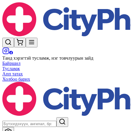
Танд хэрэгтэй тусламж, нэг товчлуурын зайд
Байршил
Тусламж
Апп татах
Холбоо барих