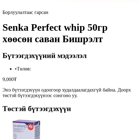
Борлуулалтаас гарсан
Senka Perfect whip 50гр
хөөсөн саван Бишрэлт
Бүтээгдэхүүний мэдээлэл
•
Төлөв
:
9,000₮
Энэ бүтээгдэхүүн одоогоор худалдаалагдахгүй байна. Доорх
төстэй бүтээгдэхүүнээс сонгоно уу.
Төстэй бүтээгдэхүүн