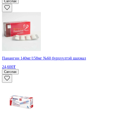
Сагслах
Панангин 140мг/158мг №60 бүрхүүлтэй шахмал
24,600₮
Сагслах