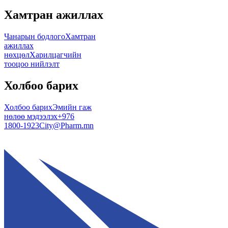
Хамтран ажиллах
Чанарын бодлого
Хамтран
ажиллах
нөхцөл
Харилцагчийн
тооцоо нийлэлт
Холбоо барих
Холбоо барих
Эмийн гаж
нөлөө мэдээлэх
+976
1800-1923
City@Pharm.mn