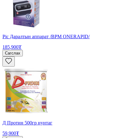
Pic Даралтын аппарат /BPM ONERAPID/
185,900₮
Сагслах
Д Протин 500гр нунтаг
59,900₮