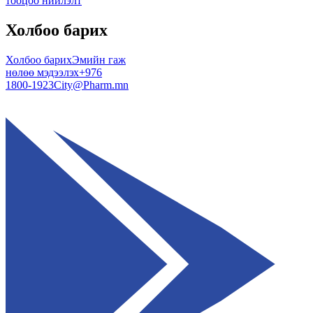
тооцоо нийлэлт
Холбоо барих
Холбоо барих
Эмийн гаж
нөлөө мэдээлэх
+976
1800-1923
City@Pharm.mn