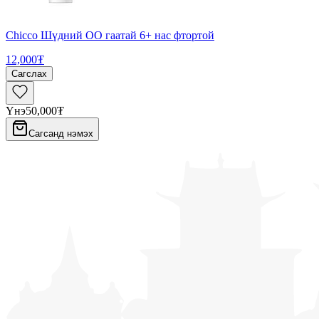
Chicco Шүдний ОО гаатай 6+ нас фтортой
12,000₮
Сагслах
Үнэ
50,000₮
Сагсанд нэмэх