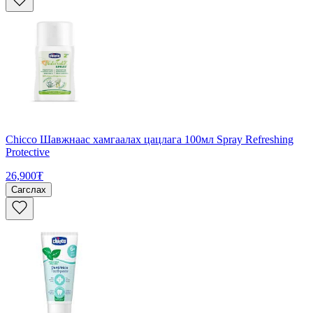
Chicco Шавжнаас хамгаалах цацлага 100мл Spray Refreshing
Protective
26,900₮
Сагслах