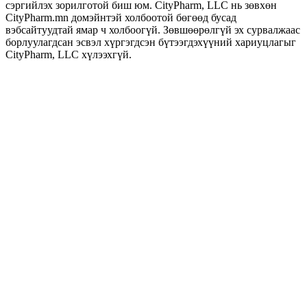
сэргийлэх зорилготой биш юм. CityPharm, LLC нь зөвхөн
CityPharm.mn домэйнтэй холбоотой бөгөөд бусад
вэбсайтуудтай ямар ч холбоогүй. Зөвшөөрөлгүй эх сурвалжаас
борлуулагдсан эсвэл хүргэгдсэн бүтээгдэхүүний хариуцлагыг
CityPharm, LLC хүлээхгүй.