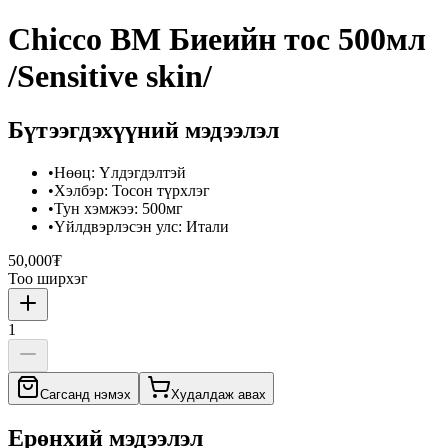
Chicco BM Биеийн тос 500мл
/Sensitive skin/
Бүтээгдэхүүний мэдээлэл
•
Нөөц
:
Үлдэгдэлтэй
•
Хэлбэр
:
Тосон түрхлэг
•
Тун хэмжээ
:
500мг
•
Үйлдвэрлэсэн улс
:
Итали
50,000₮
Тоо ширхэг
1
Сагсанд нэмэх
Худалдаж авах
Ерөнхий мэдээлэл