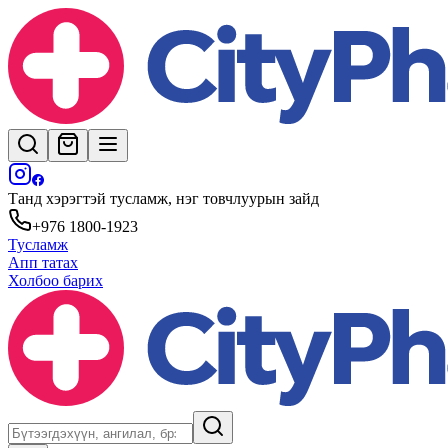
Танд хэрэгтэй тусламж, нэг товчлуурын зайд
+976 1800-1923
Тусламж
Апп татах
Холбоо барих