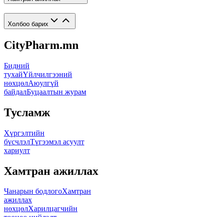
Холбоо барих
CityPharm.mn
Бидний
тухай
Үйлчилгээний
нөхцөл
Аюулгүй
байдал
Буцаалтын журам
Тусламж
Хүргэлтийн
бүсчлэл
Түгээмэл асуулт
хариулт
Хамтран ажиллах
Чанарын бодлого
Хамтран
ажиллах
нөхцөл
Харилцагчийн