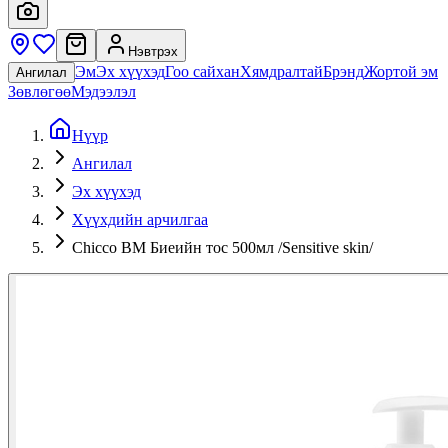
Нэвтрэх
Эм
Эх хүүхэд
Гоо сайхан
Хямдралтай
Брэнд
Жортой эм
Ангилал
Зөвлөгөө
Мэдээлэл
Нүүр
Ангилал
Эх хүүхэд
Хүүхдийн арчилгаа
Chicco BM Биеийн тос 500мл /Sensitive skin/