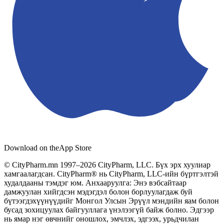
Download on the
App Store
© CityPharm.mn 1997–2026 CityPharm, LLC. Бүх эрх хуулиар
хамгаалагдсан. CityPharm® нь CityPharm, LLC-ийн бүртгэлтэй
худалдааны тэмдэг юм. Анхааруулга: Энэ вэбсайтаар
дамжуулан хийгдсэн мэдэгдэл болон борлуулагдаж буй
бүтээгдэхүүнүүдийг Монгол Улсын Эрүүл мэндийн яам болон
бусад зохицуулах байгууллага үнэлээгүй байж болно. Эдгээр
нь ямар нэг өвчнийг оношлох, эмчлэх, эдгээх, урьдчилан