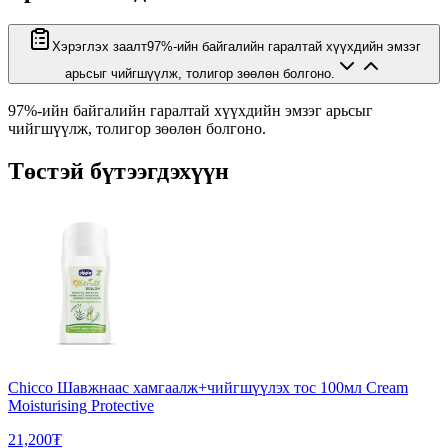
Хэрэглэх заалт
97%-ийн байгалийн гаралтай хүүхдийн эмзэг
арьсыг чийгшүүлж, толигор зөөлөн болгоно.
97%-ийн байгалийн гаралтай хүүхдийн эмзэг арьсыг
чийгшүүлж, толигор зөөлөн болгоно.
Төстэй бүтээгдэхүүн
Chicco Шавжнаас хамгаалж+чийгшүүлэх тос 100мл Cream
Moisturising Protective
21,200₮