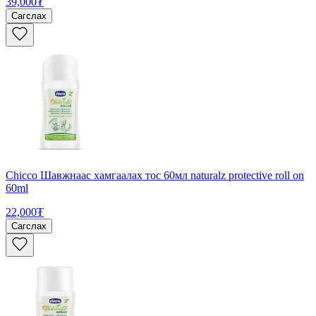
39,000₮
Сагслах
Chicco Шавжнаас хамгаалах тос 60мл naturalz protective roll on
60ml
22,000₮
Сагслах