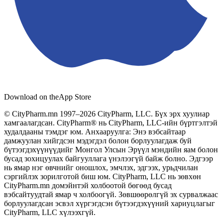
Download on the
App Store
© CityPharm.mn 1997–2026 CityPharm, LLC. Бүх эрх хуулиар
хамгаалагдсан. CityPharm® нь CityPharm, LLC-ийн бүртгэлтэй
худалдааны тэмдэг юм. Анхааруулга: Энэ вэбсайтаар
дамжуулан хийгдсэн мэдэгдэл болон борлуулагдаж буй
бүтээгдэхүүнүүдийг Монгол Улсын Эрүүл мэндийн яам болон
бусад зохицуулах байгууллага үнэлээгүй байж болно. Эдгээр
нь ямар нэг өвчнийг оношлох, эмчлэх, эдгээх, урьдчилан
сэргийлэх зорилготой биш юм. CityPharm, LLC нь зөвхөн
CityPharm.mn домэйнтэй холбоотой бөгөөд бусад
вэбсайтуудтай ямар ч холбоогүй. Зөвшөөрөлгүй эх сурвалжаас
борлуулагдсан эсвэл хүргэгдсэн бүтээгдэхүүний хариуцлагыг
CityPharm, LLC хүлээхгүй.