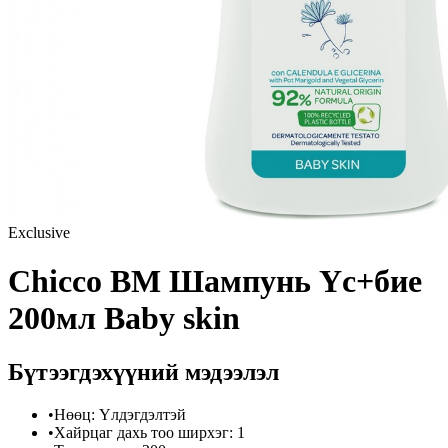
Exclusive
Chicco BM Шампунь Үс+бие
200мл Baby skin
Бүтээгдэхүүний мэдээлэл
•
Нөөц
:
Үлдэгдэлтэй
•
Хайрцаг дахь тоо ширхэг
:
1