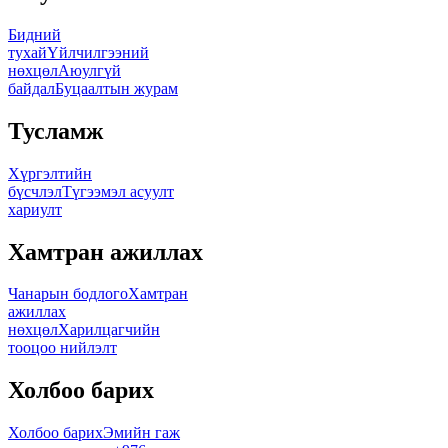
Бидний
тухай
Үйлчилгээний
нөхцөл
Аюулгүй
байдал
Буцаалтын журам
Тусламж
Хүргэлтийн
бүсчлэл
Түгээмэл асуулт
хариулт
Хамтран ажиллах
Чанарын бодлого
Хамтран
ажиллах
нөхцөл
Харилцагчийн
тооцоо нийлэлт
Холбоо барих
Холбоо барих
Эмийн гаж