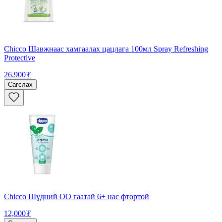
Chicco Шавжнаас хамгаалах цацлага 100мл Spray Refreshing
Protective
26,900₮
Сагслах
Chicco Шүдний ОО гаатай 6+ нас фтортой
12,000₮