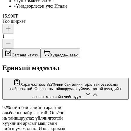
•
Тун хэмжээ
:
200мг
•
Үйлдвэрлэсэн улс
:
Итали
15,900₮
Тоо ширхэг
1
Сагсанд нэмэх
Худалдаж авах
Ерөнхий мэдээлэл
Хэрэглэх заалт
92%-ийн байгалийн гаралтай овьёосны
найрлагатай. Овьёос нь тайвшруулах үйлчилгээтэй хүүхдийн
арьсыг маш сайн чийгшүүл...
92%-ийн байгалийн гаралтай
овьёосны найрлагатай. Овьёос
нь тайвшруулах үйлчилгээтэй
хүүхдийн арьсыг маш сайн
чийгшүүлж өгнө. Изолакримал