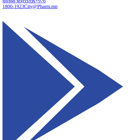
нөлөө мэдээлэх
+976
1800-1923
City@Pharm.mn