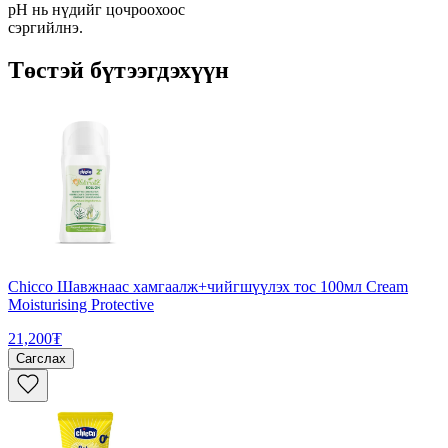
рН нь нүдийг цочроохоос
сэргийлнэ.
Төстэй бүтээгдэхүүн
Chicco Шавжнаас хамгаалж+чийгшүүлэх тос 100мл Cream
Moisturising Protective
21,200₮
Сагслах