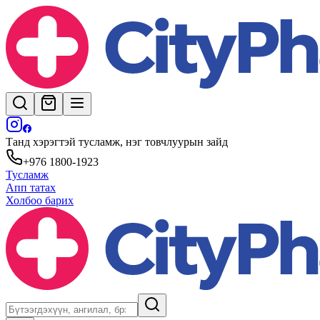
Танд хэрэгтэй тусламж, нэг товчлуурын зайд
+976 1800-1923
Тусламж
Апп татах
Холбоо барих