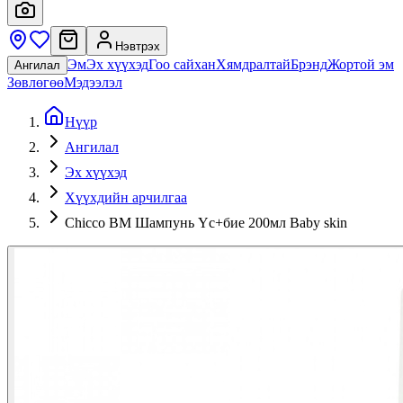
Нэвтрэх
Эм
Эх хүүхэд
Гоо сайхан
Хямдралтай
Брэнд
Жортой эм
Ангилал
Зөвлөгөө
Мэдээлэл
Нүүр
Ангилал
Эх хүүхэд
Хүүхдийн арчилгаа
Chicco BM Шампунь Үс+бие 200мл Baby skin