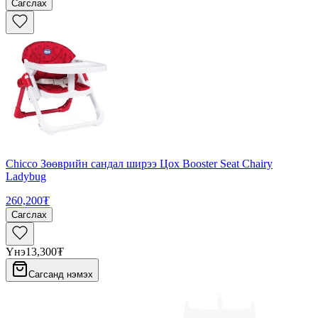
Сагслах
Chicco Зөөврийн сандал ширээ Цох Booster Seat Chairy
Ladybug
260,200₮
Сагслах
Үнэ
13,300₮
Сагсанд нэмэх