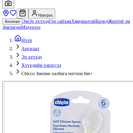
Нэвтрэх
Эм
Эх хүүхэд
Гоо сайхан
Хямдралтай
Брэнд
Жортой эм
Ангилал
Зөвлөгөө
Мэдээлэл
Нүүр
Ангилал
Эх хүүхэд
Хүүхдийн хэрэгсэл
Chicco Зөөлөн халбага ногоон 6m+