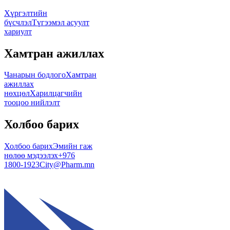
Хүргэлтийн
бүсчлэл
Түгээмэл асуулт
хариулт
Хамтран ажиллах
Чанарын бодлого
Хамтран
ажиллах
нөхцөл
Харилцагчийн
тооцоо нийлэлт
Холбоо барих
Холбоо барих
Эмийн гаж
нөлөө мэдээлэх
+976
1800-1923
City@Pharm.mn