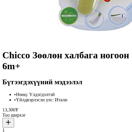
Chicco Зөөлөн халбага ногоон
6m+
Бүтээгдэхүүний мэдээлэл
•
Нөөц
:
Үлдэгдэлтэй
•
Үйлдвэрлэсэн улс
:
Итали
13,300₮
Тоо ширхэг
1