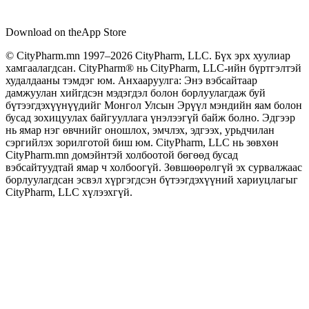
Download on the
App Store
© CityPharm.mn 1997–2026 CityPharm, LLC. Бүх эрх хуулиар
хамгаалагдсан. CityPharm® нь CityPharm, LLC-ийн бүртгэлтэй
худалдааны тэмдэг юм. Анхааруулга: Энэ вэбсайтаар
дамжуулан хийгдсэн мэдэгдэл болон борлуулагдаж буй
бүтээгдэхүүнүүдийг Монгол Улсын Эрүүл мэндийн яам болон
бусад зохицуулах байгууллага үнэлээгүй байж болно. Эдгээр
нь ямар нэг өвчнийг оношлох, эмчлэх, эдгээх, урьдчилан
сэргийлэх зорилготой биш юм. CityPharm, LLC нь зөвхөн
CityPharm.mn домэйнтэй холбоотой бөгөөд бусад
вэбсайтуудтай ямар ч холбоогүй. Зөвшөөрөлгүй эх сурвалжаас
борлуулагдсан эсвэл хүргэгдсэн бүтээгдэхүүний хариуцлагыг
CityPharm, LLC хүлээхгүй.