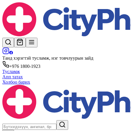
Танд хэрэгтэй тусламж, нэг товчлуурын зайд
+976 1800-1923
Тусламж
Апп татах
Холбоо барих