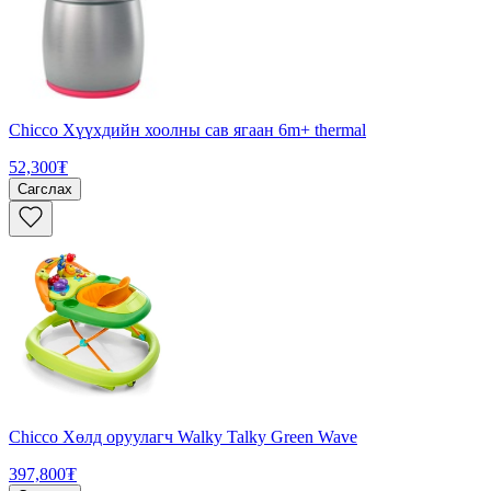
Chicco Хүүхдийн хоолны сав ягаан 6m+ thermal
52,300₮
Сагслах
Chicco Хөлд оруулагч Walky Talky Green Wave
397,800₮