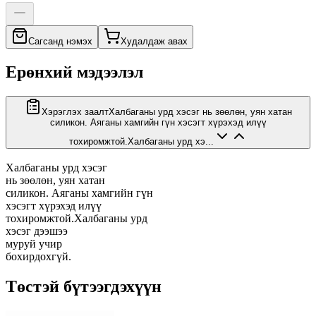
Сагсанд нэмэх
Худалдаж авах
Ерөнхий мэдээлэл
Хэрэглэх заалт
Халбаганы урд хэсэг нь зөөлөн, уян хатан
силикон. Аяганы хамгийн гүн хэсэгт хүрэхэд илүү
тохиромжтой.Халбаганы урд хэ...
Халбаганы урд хэсэг
нь зөөлөн, уян хатан
силикон. Аяганы хамгийн гүн
хэсэгт хүрэхэд илүү
тохиромжтой.Халбаганы урд
хэсэг дээшээ
муруй учир
бохирдохгүй.
Төстэй бүтээгдэхүүн