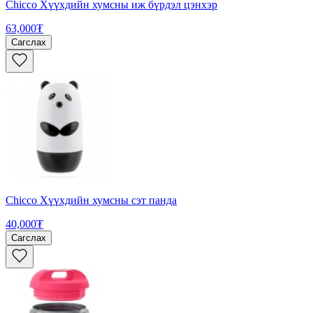
Chicco Хүүхдийн хумсны иж бүрдэл цэнхэр
63,000₮
Сагслах
Chicco Хүүхдийн хумсны сэт панда
40,000₮
Сагслах