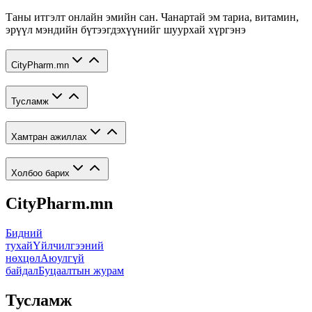
Таны итгэлт онлайн эмийн сан. Чанартай эм тариа, витамин,
эрүүл мэндийн бүтээгдэхүүнийг шуурхай хүргэнэ
CityPharm.mn
Тусламж
Хамтран ажиллах
Холбоо барих
CityPharm.mn
Бидний
тухай
Үйлчилгээний
нөхцөл
Аюулгүй
байдал
Буцаалтын журам
Тусламж