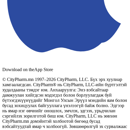
Download on the
App Store
© CityPharm.mn 1997–2026 CityPharm, LLC. Бүх эрх хуулиар
хамгаалагдсан. CityPharm® нь CityPharm, LLC-ийн бүртгэлтэй
худалдааны тэмдэг юм. Анхааруулга: Энэ вэбсайтаар
дамжуулан хийгдсэн мэдэгдэл болон борлуулагдаж буй
бүтээгдэхүүнүүдийг Монгол Улсын Эрүүл мэндийн яам болон
бусад зохицуулах байгууллага үнэлээгүй байж болно. Эдгээр
нь ямар нэг өвчнийг оношлох, эмчлэх, эдгээх, урьдчилан
сэргийлэх зорилготой биш юм. CityPharm, LLC нь зөвхөн
CityPharm.mn домэйнтэй холбоотой бөгөөд бусад
вэбсайтуудтай ямар ч холбоогүй. Зөвшөөрөлгүй эх сурвалжаас