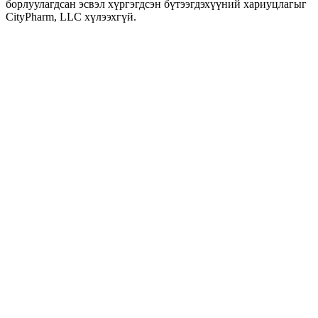
борлуулагдсан эсвэл хүргэгдсэн бүтээгдэхүүний хариуцлагыг
CityPharm, LLC хүлээхгүй.