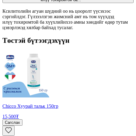
Ксилитолийн агуан шүдний оо нь цооролт үүсэхээс
сэргийлдэг. Гүлзээлзгэн жимсний амт нь том хүүхдэд
илүү тохиромтой ба хүүхлийнхээ амны хөндийг өдөр тутам
цэвэрлэхэд хялбар байхад тусалаг.
Төстэй бүтээгдэхүүн
Chicco Хуурай тальк 150гр
15,500₮
Сагслах