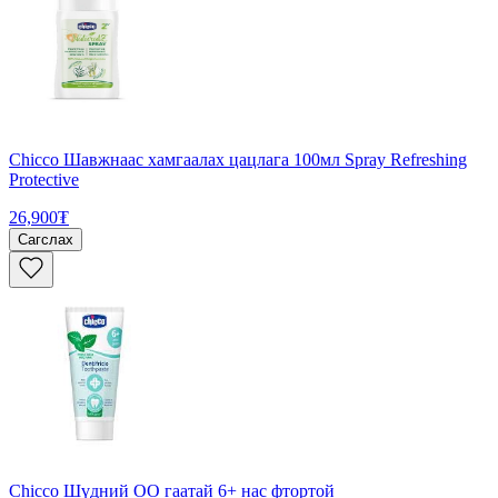
Chicco Шавжнаас хамгаалах цацлага 100мл Spray Refreshing
Protective
26,900₮
Сагслах
Chicco Шүдний ОО гаатай 6+ нас фтортой