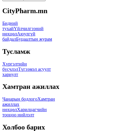
CityPharm.mn
Бидний
тухай
Үйлчилгээний
нөхцөл
Аюулгүй
байдал
Буцаалтын журам
Тусламж
Хүргэлтийн
бүсчлэл
Түгээмэл асуулт
хариулт
Хамтран ажиллах
Чанарын бодлого
Хамтран
ажиллах
нөхцөл
Харилцагчийн
тооцоо нийлэлт
Холбоо барих