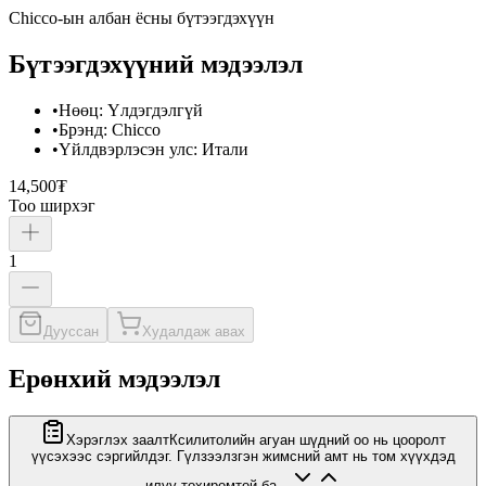
Chicco
-ын албан ёсны бүтээгдэхүүн
Бүтээгдэхүүний мэдээлэл
•
Нөөц
:
Үлдэгдэлгүй
•
Брэнд
:
Chicco
•
Үйлдвэрлэсэн улс
:
Итали
14,500₮
Тоо ширхэг
1
Дууссан
Худалдаж авах
Ерөнхий мэдээлэл
Хэрэглэх заалт
Ксилитолийн агуан шүдний оо нь цооролт
үүсэхээс сэргийлдэг. Гүлзээлзгэн жимсний амт нь том хүүхдэд
илүү тохиромтой ба...