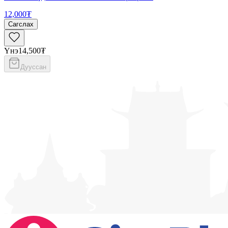
12,000₮
Сагслах
Үнэ
14,500₮
Дууссан