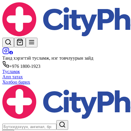
Танд хэрэгтэй тусламж, нэг товчлуурын зайд
+976 1800-1923
Тусламж
Апп татах
Холбоо барих