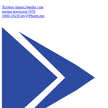
Холбоо барих
Эмийн гаж
нөлөө мэдээлэх
+976
1800-1923
City@Pharm.mn