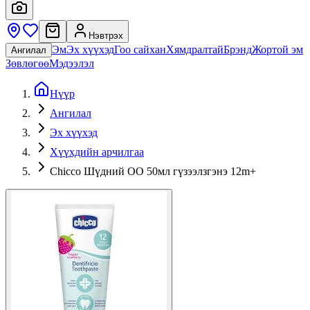
Нэвтрэх
Эм
Эх хүүхэд
Гоо сайхан
Хямдралтай
Брэнд
Жортой эм
Ангилал
Зөвлөгөө
Мэдээлэл
Нүүр
Ангилал
Эх хүүхэд
Хүүхдийн арчилгаа
Chicco Шүдний ОО 50мл гүзээлзгэнэ 12m+