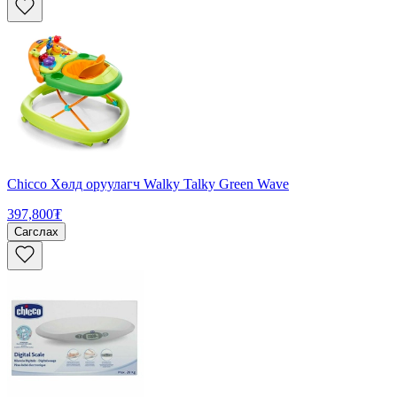
Chicco Хөлд оруулагч Walky Talky Green Wave
397,800₮
Сагслах