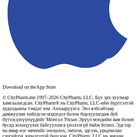
Download on the
App Store
© CityPharm.mn 1997–2026 CityPharm, LLC. Бүх эрх хуулиар
хамгаалагдсан. CityPharm® нь CityPharm, LLC-ийн бүртгэлтэй
худалдааны тэмдэг юм. Анхааруулга: Энэ вэбсайтаар
дамжуулан хийгдсэн мэдэгдэл болон борлуулагдаж буй
бүтээгдэхүүнүүдийг Монгол Улсын Эрүүл мэндийн яам болон
бусад зохицуулах байгууллага үнэлээгүй байж болно. Эдгээр
нь ямар нэг өвчнийг оношлох, эмчлэх, эдгээх, урьдчилан
сэргийлэх зорилготой биш юм. CityPharm, LLC нь зөвхөн