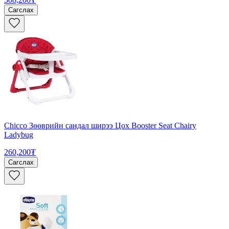
Сагслах
Chicco Зөөврийн сандал ширээ Цох Booster Seat Chairy
Ladybug
260,200₮
Сагслах