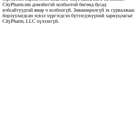
CityPharm.mn домэйнтэй холбоотой бөгөөд бусад
вэбсайтуудтай ямар ч холбоогүй. Зөвшөөрөлгүй эх сурвалжаас
борлуулагдсан эсвэл хүргэгдсэн бүтээгдэхүүний хариуцлагыг
CityPharm, LLC хүлээхгүй.