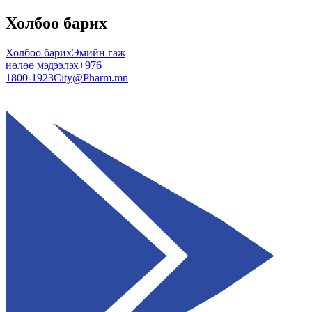
Холбоо барих
Холбоо барих
Эмийн гаж
нөлөө мэдээлэх
+976
1800-1923
City@Pharm.mn