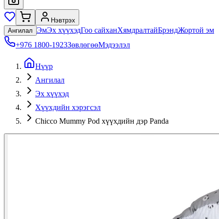
Нэвтрэх
Эм
Эх хүүхэд
Гоо сайхан
Хямдралтай
Брэнд
Жортой эм
Ангилал
+976 1800-1923
Зөвлөгөө
Мэдээлэл
Нүүр
Ангилал
Эх хүүхэд
Хүүхдийн хэрэгсэл
Chicco Mummy Pod хүүхдийн дэр Panda