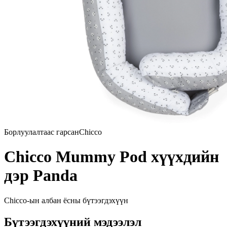
Борлуулалтаас гарсан
Chicco
Chicco Mummy Pod хүүхдийн
дэр Panda
Chicco
-ын албан ёсны бүтээгдэхүүн
Бүтээгдэхүүний мэдээлэл