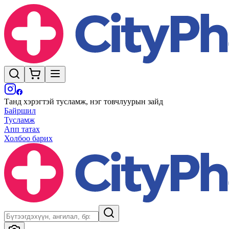
Танд хэрэгтэй тусламж, нэг товчлуурын зайд
Байршил
Тусламж
Апп татах
Холбоо барих