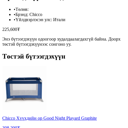
•
Төлөв
:
•
Брэнд
:
Chicco
•
Үйлдвэрлэсэн улс
:
Итали
225,600₮
Энэ бүтээгдэхүүн одоогоор худалдаалагдахгүй байна. Доорх
төстэй бүтээгдэхүүнээс сонгоно уу.
Төстэй бүтээгдэхүүн
Chicco Хүүхдийн ор Good Night Playard Graphite
308,200₮