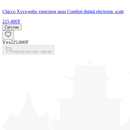
Chicco Хүүхдийн электрон жин Comfort digital electronic scale
215,400₮
Сагслах
Үнэ
225,600₮
Борлуулалтаас гарсан