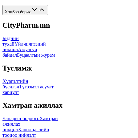
Холбоо барих
CityPharm.mn
Бидний
тухай
Үйлчилгээний
нөхцөл
Аюулгүй
байдал
Буцаалтын журам
Тусламж
Хүргэлтийн
бүсчлэл
Түгээмэл асуулт
хариулт
Хамтран ажиллах
Чанарын бодлого
Хамтран
ажиллах
нөхцөл
Харилцагчийн
тооцоо нийлэлт