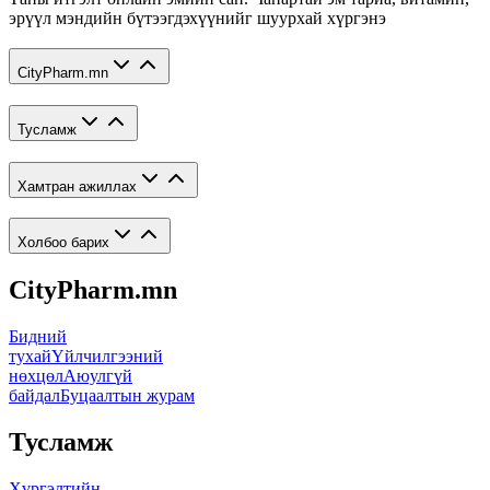
эрүүл мэндийн бүтээгдэхүүнийг шуурхай хүргэнэ
CityPharm.mn
Тусламж
Хамтран ажиллах
Холбоо барих
CityPharm.mn
Бидний
тухай
Үйлчилгээний
нөхцөл
Аюулгүй
байдал
Буцаалтын журам
Тусламж
Хүргэлтийн