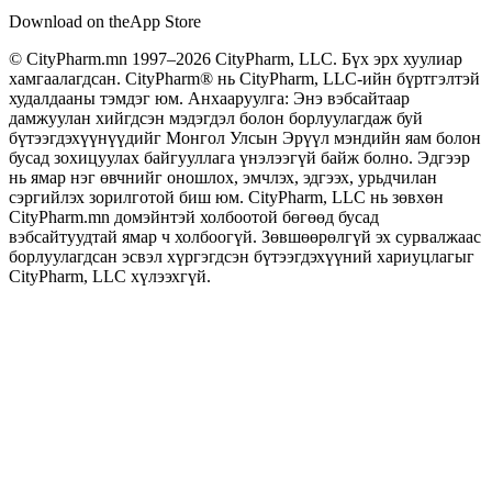
Download on the
App Store
© CityPharm.mn 1997–2026 CityPharm, LLC. Бүх эрх хуулиар
хамгаалагдсан. CityPharm® нь CityPharm, LLC-ийн бүртгэлтэй
худалдааны тэмдэг юм. Анхааруулга: Энэ вэбсайтаар
дамжуулан хийгдсэн мэдэгдэл болон борлуулагдаж буй
бүтээгдэхүүнүүдийг Монгол Улсын Эрүүл мэндийн яам болон
бусад зохицуулах байгууллага үнэлээгүй байж болно. Эдгээр
нь ямар нэг өвчнийг оношлох, эмчлэх, эдгээх, урьдчилан
сэргийлэх зорилготой биш юм. CityPharm, LLC нь зөвхөн
CityPharm.mn домэйнтэй холбоотой бөгөөд бусад
вэбсайтуудтай ямар ч холбоогүй. Зөвшөөрөлгүй эх сурвалжаас
борлуулагдсан эсвэл хүргэгдсэн бүтээгдэхүүний хариуцлагыг
CityPharm, LLC хүлээхгүй.