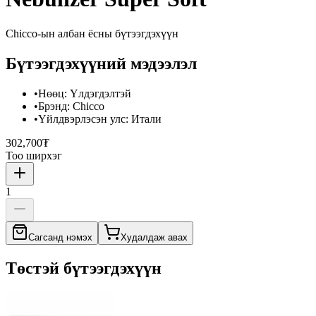
Chicco
-ын албан ёсны бүтээгдэхүүн
Бүтээгдэхүүний мэдээлэл
•
Нөөц
:
Үлдэгдэлтэй
•
Брэнд
:
Chicco
•
Үйлдвэрлэсэн улс
:
Итали
302,700₮
Тоо ширхэг
1
Сагсанд нэмэх
Худалдаж авах
Төстэй бүтээгдэхүүн