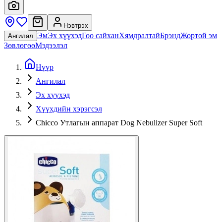
Нэвтрэх
Эм
Эх хүүхэд
Гоо сайхан
Хямдралтай
Брэнд
Жортой эм
Ангилал
Зөвлөгөө
Мэдээлэл
Нүүр
Ангилал
Эх хүүхэд
Хүүхдийн хэрэгсэл
Chicco Утлагын аппарат Dog Nebulizer Super Soft