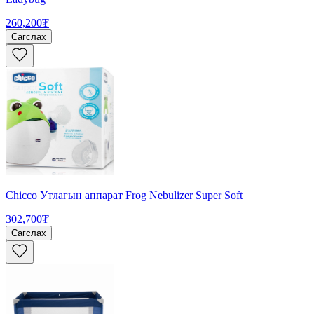
260,200₮
Сагслах
Chicco Утлагын аппарат Frog Nebulizer Super Soft
302,700₮
Сагслах