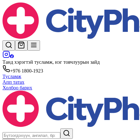
Танд хэрэгтэй тусламж, нэг товчлуурын зайд
+976 1800-1923
Тусламж
Апп татах
Холбоо барих