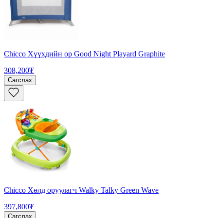
Chicco Хүүхдийн ор Good Night Playard Graphite
308,200₮
Сагслах
Chicco Хөлд оруулагч Walky Talky Green Wave
397,800₮
Сагслах