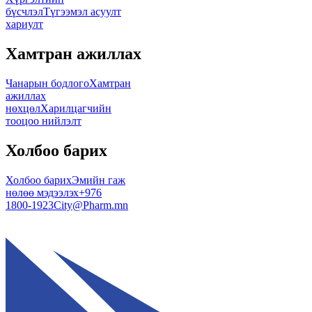
бүсчлэл
Түгээмэл асуулт
хариулт
Хамтран ажиллах
Чанарын бодлого
Хамтран
ажиллах
нөхцөл
Харилцагчийн
тооцоо нийлэлт
Холбоо барих
Холбоо барих
Эмийн гаж
нөлөө мэдээлэх
+976
1800-1923
City@Pharm.mn