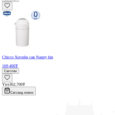
Chicco Хогийн сав Nappy bin
169,400₮
Сагслах
Үнэ
302,700₮
Сагсанд нэмэх