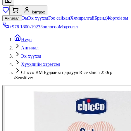
Нэвтрэх
Эм
Эх хүүхэд
Гоо сайхан
Хямдралтай
Брэнд
Жортой эм
Ангилал
+976 1800-1923
Зөвлөгөө
Мэдээлэл
Нүүр
Ангилал
Эх хүүхэд
Хүүхдийн хэрэгсэл
Chicco BM Будааны цардуул Rice starch 250гр
/Sensitive/