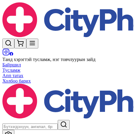
Танд хэрэгтэй тусламж, нэг товчлуурын зайд
Байршил
Тусламж
Апп татах
Холбоо барих