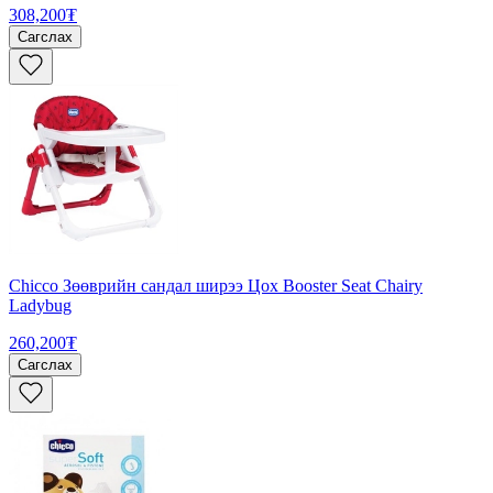
308,200₮
Сагслах
Chicco Зөөврийн сандал ширээ Цох Booster Seat Chairy
Ladybug
260,200₮
Сагслах