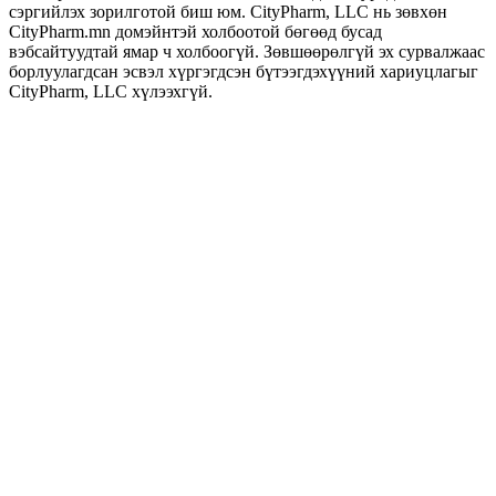
сэргийлэх зорилготой биш юм. CityPharm, LLC нь зөвхөн
CityPharm.mn домэйнтэй холбоотой бөгөөд бусад
вэбсайтуудтай ямар ч холбоогүй. Зөвшөөрөлгүй эх сурвалжаас
борлуулагдсан эсвэл хүргэгдсэн бүтээгдэхүүний хариуцлагыг
CityPharm, LLC хүлээхгүй.