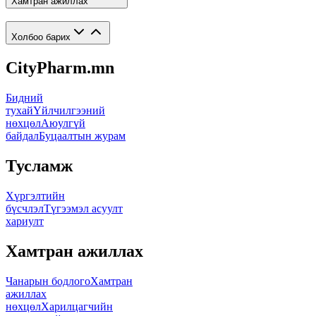
Хамтран ажиллах
Холбоо барих
CityPharm.mn
Бидний
тухай
Үйлчилгээний
нөхцөл
Аюулгүй
байдал
Буцаалтын журам
Тусламж
Хүргэлтийн
бүсчлэл
Түгээмэл асуулт
хариулт
Хамтран ажиллах
Чанарын бодлого
Хамтран
ажиллах
нөхцөл
Харилцагчийн