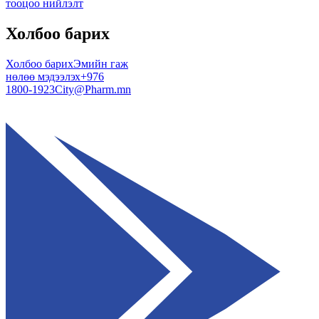
тооцоо нийлэлт
Холбоо барих
Холбоо барих
Эмийн гаж
нөлөө мэдээлэх
+976
1800-1923
City@Pharm.mn