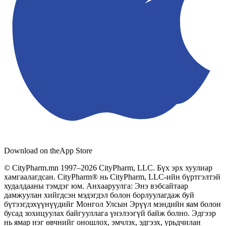
Download on the
App Store
© CityPharm.mn 1997–2026 CityPharm, LLC. Бүх эрх хуулиар
хамгаалагдсан. CityPharm® нь CityPharm, LLC-ийн бүртгэлтэй
худалдааны тэмдэг юм. Анхааруулга: Энэ вэбсайтаар
дамжуулан хийгдсэн мэдэгдэл болон борлуулагдаж буй
бүтээгдэхүүнүүдийг Монгол Улсын Эрүүл мэндийн яам болон
бусад зохицуулах байгууллага үнэлээгүй байж болно. Эдгээр
нь ямар нэг өвчнийг оношлох, эмчлэх, эдгээх, урьдчилан