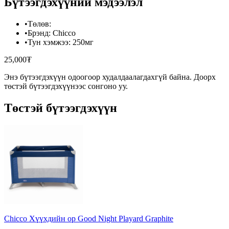
Бүтээгдэхүүний мэдээлэл
•
Төлөв
:
•
Брэнд
:
Chicco
•
Тун хэмжээ
:
250мг
25,000₮
Энэ бүтээгдэхүүн одоогоор худалдаалагдахгүй байна. Доорх
төстэй бүтээгдэхүүнээс сонгоно уу.
Төстэй бүтээгдэхүүн
Chicco Хүүхдийн ор Good Night Playard Graphite