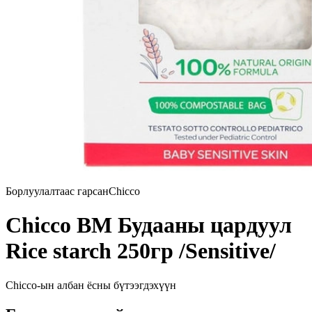
Борлуулалтаас гарсан
Chicco
Chicco BM Будааны цардуул
Rice starch 250гр /Sensitive/
Chicco
-ын албан ёсны бүтээгдэхүүн