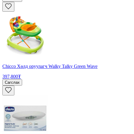
Chicco Хөлд оруулагч Walky Talky Green Wave
397,800₮
Сагслах