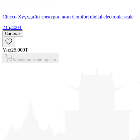
Chicco Хүүхдийн электрон жин Comfort digital electronic scale
215,400₮
Сагслах
Үнэ
25,000₮
Борлуулалтаас гарсан