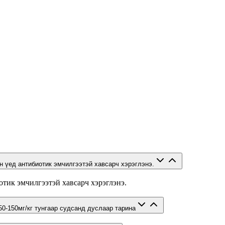
н үед антибиотик эмчилгээтэй хавсарч хэрэглэнэ.
тик эмчилгээтэй хавсарч хэрэглэнэ.
50-150мг/кг тунгаар судсанд дуслаар тарина