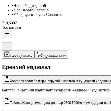
•
Нөөц
:
Үлдэгдэлтэй
•
Жор
:
Жортой олгоно
•
Үйлдвэрлэсэн улс
:
Солонгос
719,500₮
Тоо ширхэг
1
Сагсанд нэмэх
Худалдаж авах
Ерөнхий мэдээлэл
Хэрэглэх заалт
Бактери, вирусийн шалтгаант хүндэрсэн халдвары
Бактери, вирусийн шалтгаант хүндэрсэн халдварын үед антибио
Тайлбар
Насанд хүрэгчдэд дангаар 2500-5000мг, хүүхдэд дангаар 