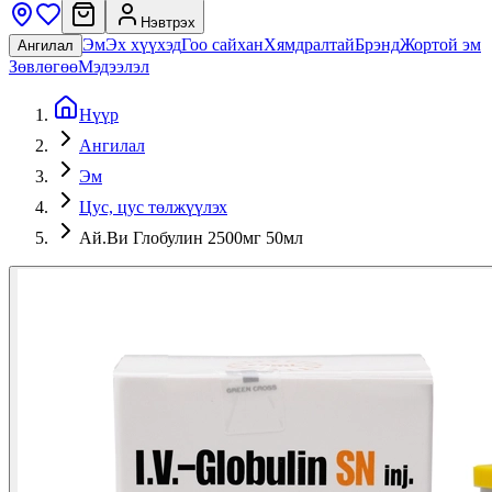
Нэвтрэх
Эм
Эх хүүхэд
Гоо сайхан
Хямдралтай
Брэнд
Жортой эм
Ангилал
Зөвлөгөө
Мэдээлэл
Нүүр
Ангилал
Эм
Цус, цус төлжүүлэх
Ай.Ви Глобулин 2500мг 50мл