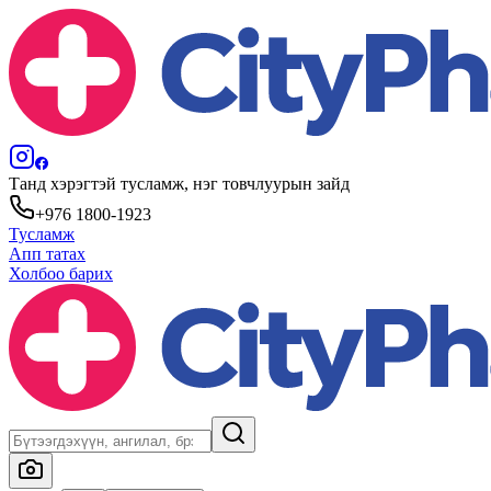
Танд хэрэгтэй тусламж, нэг товчлуурын зайд
+976 1800-1923
Тусламж
Апп татах
Холбоо барих