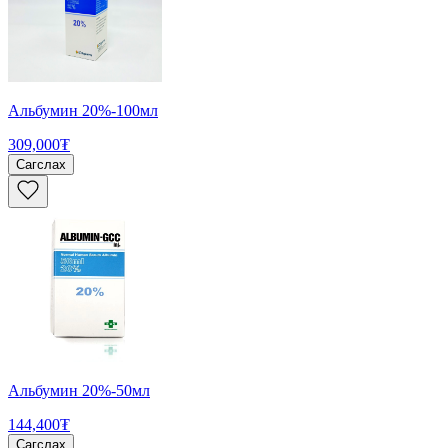
Альбумин 20%-100мл
309,000₮
Сагслах
Альбумин 20%-50мл
144,400₮
Сагслах