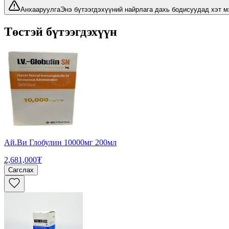
Анхааруулга
Энэ бүтээгдэхүүний найрлага дахь бодисуудад хэт м
Төстэй бүтээгдэхүүн
Ай.Ви Глобулин 10000мг 200мл
2,681,000₮
Сагслах