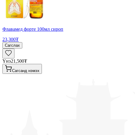
Флавамед форте 100мл сироп
23,300₮
Сагслах
Үнэ
21,500₮
Сагсанд нэмэх