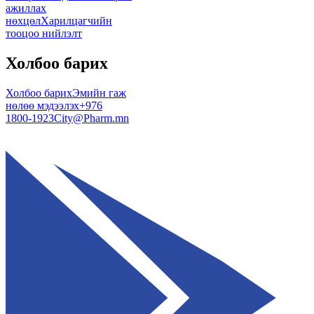
ажиллах
нөхцөл
Харилцагчийн
тооцоо нийлэлт
Холбоо барих
Холбоо барих
Эмийн гаж
нөлөө мэдээлэх
+976
1800-1923
City@Pharm.mn