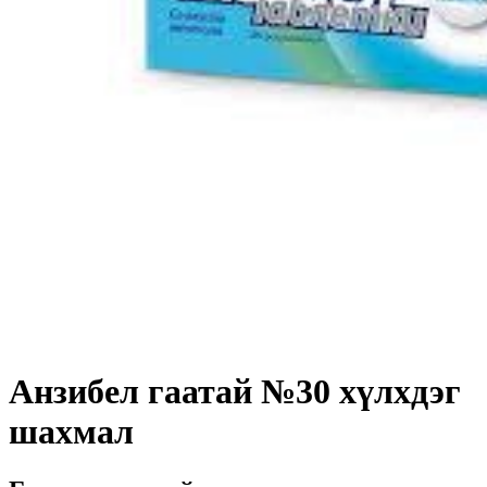
Анзибел гаатай №30 хүлхдэг
шахмал