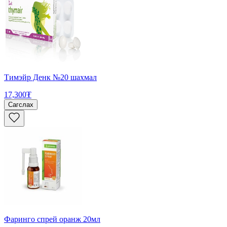
Тимэйр Денк №20 шахмал
17,300₮
Сагслах
Фаринго спрей оранж 20мл