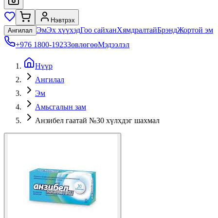
Нэвтрэх
Эм
Эх хүүхэд
Гоо сайхан
Хямдралтай
Брэнд
Жортой эм
Ангилал
+976 1800-1923
Зөвлөгөө
Мэдээлэл
Нүүр
Ангилал
Эм
Амьсгалын зам
Анзибел гаатай №30 хүлхдэг шахмал