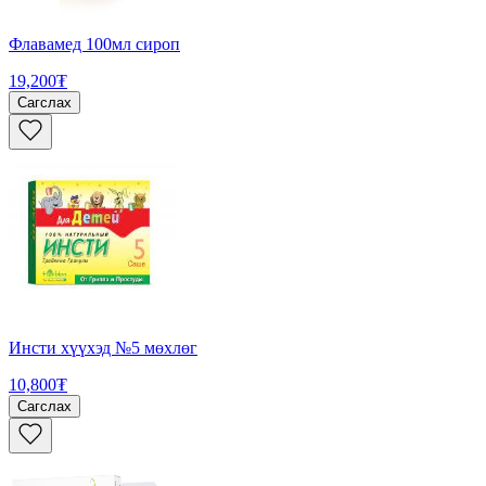
Флавамед 100мл сироп
19,200₮
Сагслах
Инсти хүүхэд №5 мөхлөг
10,800₮
Сагслах