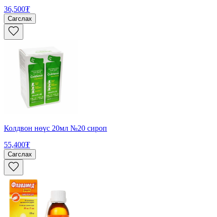
36,500₮
Сагслах
Колдвон нөүс 20мл №20 сироп
55,400₮
Сагслах