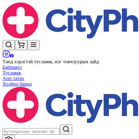
Танд хэрэгтэй тусламж, нэг товчлуурын зайд
Байршил
Тусламж
Апп татах
Холбоо барих