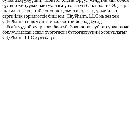
бүтээгдэхүүнүүдийг Монгол Улсын Эрүүл мэндийн яам болон
бусад зохицуулах байгууллага үнэлээгүй байж болно. Эдгээр
нь ямар нэг өвчнийг оношлох, эмчлэх, эдгээх, урьдчилан
сэргийлэх зорилготой биш юм. CityPharm, LLC нь зөвхөн
CityPharm.mn домэйнтэй холбоотой бөгөөд бусад
вэбсайтуудтай ямар ч холбоогүй. Зөвшөөрөлгүй эх сурвалжаас
борлуулагдсан эсвэл хүргэгдсэн бүтээгдэхүүний хариуцлагыг
CityPharm, LLC хүлээхгүй.