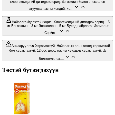
хлоргексидиний дигидрохлорид, бензокаин болон эноксолон
агуулсан амны хөндий, хо...
Найрлага
Идэвхтэй бодис: Хлоргексидиний дигидрохлорид – 5
мг Бензокаин – 3 мг Эноксолон – 5 мг Бусад найрлага: Изомальт
Сорбит...
Анхааруулга
❌ Хэрэглэхгүй: Найрлагын аль нэгэнд харшилтай
бол хэрэглэхгүй. 12-оос доош насны хүүхдэд хэрэглэхгүй. ⚠️
Болгоомжлох:...
Төстэй бүтээгдэхүүн