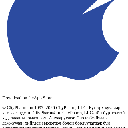
Download on the
App Store
© CityPharm.mn 1997–2026 CityPharm, LLC. Бүх эрх хуулиар
хамгаалагдсан. CityPharm® нь CityPharm, LLC-ийн бүртгэлтэй
худалдааны тэмдэг юм. Анхааруулга: Энэ вэбсайтаар
дамжуулан хийгдсэн мэдэгдэл болон борлуулагдаж буй