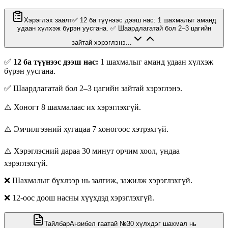
Хэрэглэх заалт
✅ 12 ба түүнээс дээш нас: 1 шахмалыг аманд
удаан хүлхэж бүрэн уусгана. ✅ Шаардлагатай бол 2–3 цагийн
зайтай хэрэглэнэ...
✅
12 ба түүнээс дээш нас:
1 шахмалыг аманд удаан хүлхэж
бүрэн уусгана.
✅ Шаардлагатай бол 2–3 цагийн зайтай хэрэглэнэ.
⚠️ Хоногт 8 шахмалаас их хэрэглэхгүй.
⚠️ Эмчилгээний хугацаа 7 хоногоос хэтрэхгүй.
⚠️ Хэрэглэсний дараа 30 минут орчим хоол, ундаа
хэрэглэхгүй.
❌ Шахмалыг бүхлээр нь залгиж, зажилж хэрэглэхгүй.
❌ 12-оос доош насны хүүхдэд хэрэглэхгүй.
Тайлбар
Анзибел гаатай №30 хүлхдэг шахмал нь