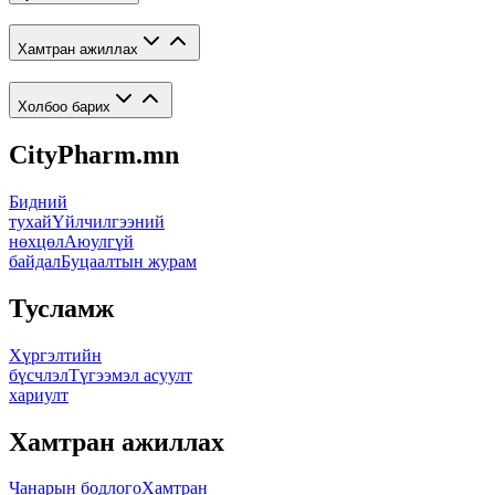
Хамтран ажиллах
Холбоо барих
CityPharm.mn
Бидний
тухай
Үйлчилгээний
нөхцөл
Аюулгүй
байдал
Буцаалтын журам
Тусламж
Хүргэлтийн
бүсчлэл
Түгээмэл асуулт
хариулт
Хамтран ажиллах
Чанарын бодлого
Хамтран