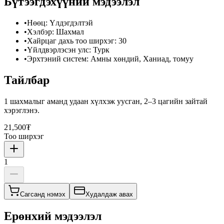
Бүтээгдэхүүний мэдээлэл
•
Нөөц
:
Үлдэгдэлтэй
•
Хэлбэр
:
Шахмал
•
Хайрцаг дахь тоо ширхэг
:
30
•
Үйлдвэрлэсэн улс
:
Турк
•
Эрхтэний систем
:
Амны хөндий, Ханиад, томуу
Тайлбар
1 шахмалыг аманд удаан хүлхэж уусган, 2–3 цагийн зайтай
хэрэглэнэ.
21,500₮
Тоо ширхэг
1
Сагсанд нэмэх
Худалдаж авах
Ерөнхий мэдээлэл