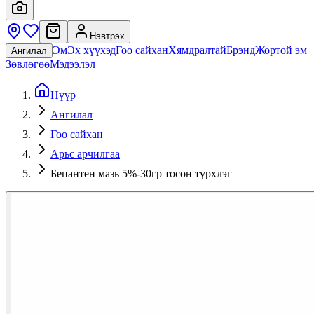
Нэвтрэх
Эм
Эх хүүхэд
Гоо сайхан
Хямдралтай
Брэнд
Жортой эм
Ангилал
Зөвлөгөө
Мэдээлэл
Нүүр
Ангилал
Гоо сайхан
Арьс арчилгаа
Бепантен мазь 5%-30гр тосон түрхлэг