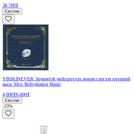
38,700₮
Сагслах
YBSKINEVER Эрчимтэй чийгшүүлэх нөхөн сэргээх нүүрний
маск 30гр /Rehydration Mask/
4,000₮
6,000₮
Сагслах
-
33
%