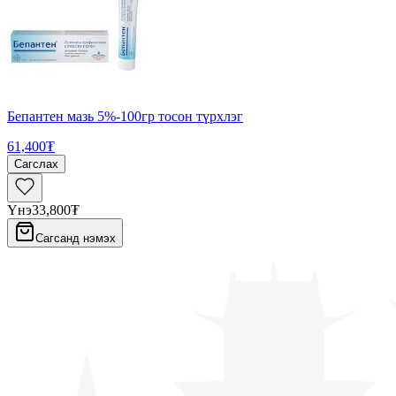
Бепантен мазь 5%-100гр тосон түрхлэг
61,400₮
Сагслах
Үнэ
33,800₮
Сагсанд нэмэх