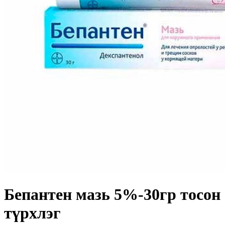
Бепантен мазь 5%-30гр тосон
түрхлэг