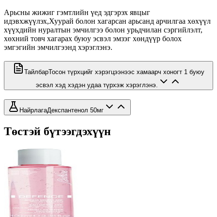
Арьсны жижиг гэмтлийн үед эдгэрэх явцыг
идэвхжүүлэх,Хуурай болон хагарсан арьсанд арчилгаа хөхүүл
хүүхдийн нуралтын эмчилгээ болон урьдчилан сэргийлэлт,
хөхний товч хагарах буюу эсвэл эмзэг хөндүүр болох
эмгэгийн эмчилгээнд хэрэглэнэ.
Тайлбар
Тосон түрхцийг хэрэгцээнээс хамаарч хоногт 1 буюу
эсвэл хэд хэдэн удаа түрхэж хэрэглэнэ.
Найрлага
Декспантенол 50мг
Төстэй бүтээгдэхүүн