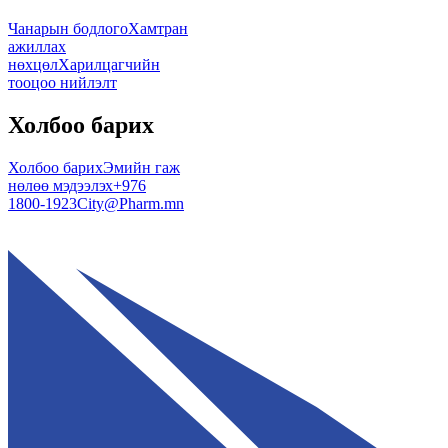
Чанарын бодлого
Хамтран
ажиллах
нөхцөл
Харилцагчийн
тооцоо нийлэлт
Холбоо барих
Холбоо барих
Эмийн гаж
нөлөө мэдээлэх
+976
1800-1923
City@Pharm.mn