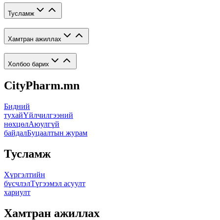
Тусламж
Хамтран ажиллах
Холбоо барих
CityPharm.mn
Бидний
тухай
Үйлчилгээний
нөхцөл
Аюулгүй
байдал
Буцаалтын журам
Тусламж
Хүргэлтийн
бүсчлэл
Түгээмэл асуулт
хариулт
Хамтран ажиллах