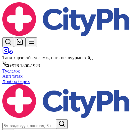
Танд хэрэгтэй тусламж, нэг товчлуурын зайд
+976 1800-1923
Тусламж
Апп татах
Холбоо барих