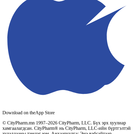
Download on the
App Store
© CityPharm.mn 1997–2026 CityPharm, LLC. Бүх эрх хуулиар
хамгаалагдсан. CityPharm® нь CityPharm, LLC-ийн бүртгэлтэй
худалдааны тэмдэг юм. Анхааруулга: Энэ вэбсайтаар