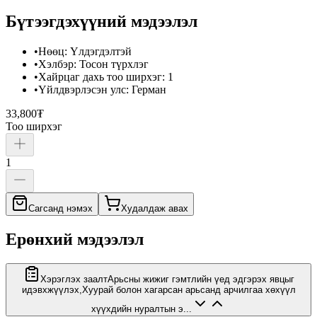
Бүтээгдэхүүний мэдээлэл
•
Нөөц
:
Үлдэгдэлтэй
•
Хэлбэр
:
Тосон түрхлэг
•
Хайрцаг дахь тоо ширхэг
:
1
•
Үйлдвэрлэсэн улс
:
Герман
33,800₮
Тоо ширхэг
1
Сагсанд нэмэх
Худалдаж авах
Ерөнхий мэдээлэл
Хэрэглэх заалт
Арьсны жижиг гэмтлийн үед эдгэрэх явцыг
идэвхжүүлэх,Хуурай болон хагарсан арьсанд арчилгаа хөхүүл
хүүхдийн нуралтын э...