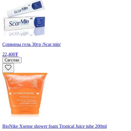
Сорвины гель 30гр /Scar min/
22,400₮
Сагслах
BioNike Xsense shower foam Tropical Juice tube 200ml