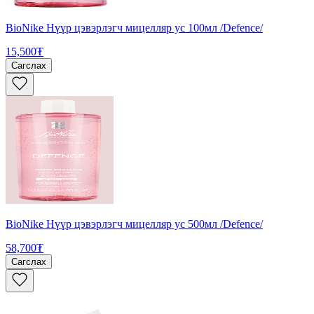
BioNike Нүүр цэвэрлэгч мицелляр ус 100мл /Defence/
15,500₮
Сагслах
BioNike Нүүр цэвэрлэгч мицелляр ус 500мл /Defence/
58,700₮
Сагслах