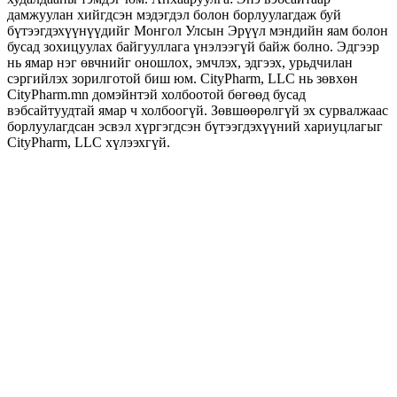
дамжуулан хийгдсэн мэдэгдэл болон борлуулагдаж буй
бүтээгдэхүүнүүдийг Монгол Улсын Эрүүл мэндийн яам болон
бусад зохицуулах байгууллага үнэлээгүй байж болно. Эдгээр
нь ямар нэг өвчнийг оношлох, эмчлэх, эдгээх, урьдчилан
сэргийлэх зорилготой биш юм. CityPharm, LLC нь зөвхөн
CityPharm.mn домэйнтэй холбоотой бөгөөд бусад
вэбсайтуудтай ямар ч холбоогүй. Зөвшөөрөлгүй эх сурвалжаас
борлуулагдсан эсвэл хүргэгдсэн бүтээгдэхүүний хариуцлагыг
CityPharm, LLC хүлээхгүй.