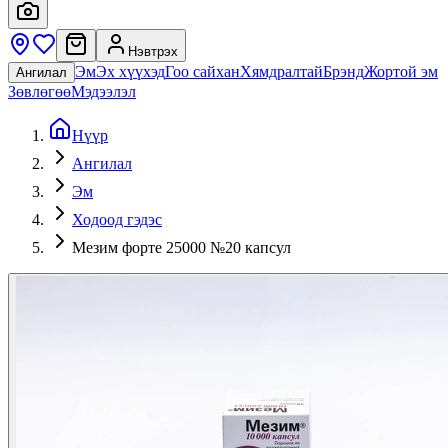
Нэвтрэх
Эм
Эх хүүхэд
Гоо сайхан
Хямдралтай
Брэнд
Жортой эм
Ангилал
Зөвлөгөө
Мэдээлэл
Нүүр
Ангилал
Эм
Ходоод гэдэс
Мезим форте 25000 №20 капсул