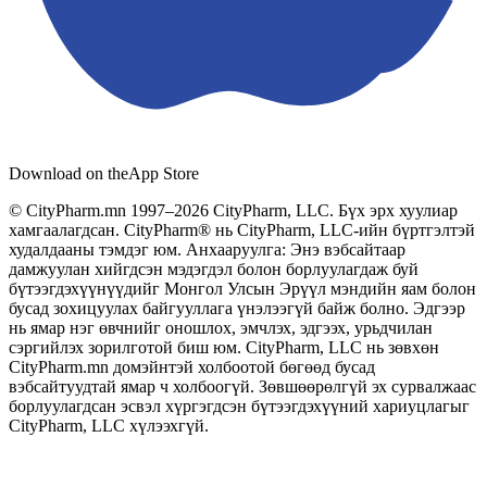
Download on the
App Store
© CityPharm.mn 1997–2026 CityPharm, LLC. Бүх эрх хуулиар
хамгаалагдсан. CityPharm® нь CityPharm, LLC-ийн бүртгэлтэй
худалдааны тэмдэг юм. Анхааруулга: Энэ вэбсайтаар
дамжуулан хийгдсэн мэдэгдэл болон борлуулагдаж буй
бүтээгдэхүүнүүдийг Монгол Улсын Эрүүл мэндийн яам болон
бусад зохицуулах байгууллага үнэлээгүй байж болно. Эдгээр
нь ямар нэг өвчнийг оношлох, эмчлэх, эдгээх, урьдчилан
сэргийлэх зорилготой биш юм. CityPharm, LLC нь зөвхөн
CityPharm.mn домэйнтэй холбоотой бөгөөд бусад
вэбсайтуудтай ямар ч холбоогүй. Зөвшөөрөлгүй эх сурвалжаас
борлуулагдсан эсвэл хүргэгдсэн бүтээгдэхүүний хариуцлагыг
CityPharm, LLC хүлээхгүй.