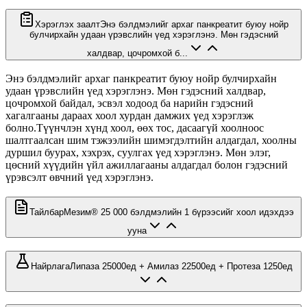
Хэрэглэх заалт
Энэ бэлдмэлийг архаг панкреатит буюу нойр
булчирхайн удаан үрэвслийн үед хэрэглэнэ. Мөн гэдэсний
халдвар, цочромхой б...
Энэ бэлдмэлийг архаг панкреатит буюу нойр булчирхайн
удаан үрэвслийн үед хэрэглэнэ. Мөн гэдэсний халдвар,
цочромхой байдал, эсвэл ходоод ба нарийн гэдэсний
хагалгааны дараах хоол хурдан дамжих үед хэрэглэж
болно.Түүнчлэн хүнд хоол, өөх тос, дасаагүй хоолноос
шалтгаалсан шим тэжээлийн шимэгдэлтийн алдагдал, хоолны
дуршил буурах, хэхрэх, суулгах үед хэрэглэнэ. Мөн элэг,
цөсний хүүдийн үйл ажиллагааны алдагдал болон гэдэсний
үрэвсэлт өвчний үед хэрэглэнэ.
Тайлбар
Мезим® 25 000 бэлдмэлийн 1 бүрээсийг хоол идэхдээ
ууна
Найрлага
Липаза 25000ед + Амилаз 22500ед + Протеза 1250ед