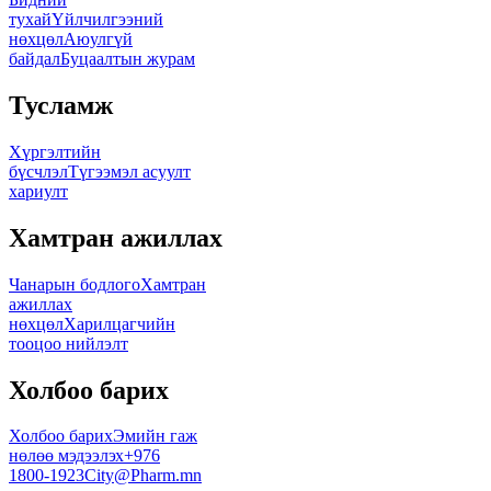
тухай
Үйлчилгээний
нөхцөл
Аюулгүй
байдал
Буцаалтын журам
Тусламж
Хүргэлтийн
бүсчлэл
Түгээмэл асуулт
хариулт
Хамтран ажиллах
Чанарын бодлого
Хамтран
ажиллах
нөхцөл
Харилцагчийн
тооцоо нийлэлт
Холбоо барих
Холбоо барих
Эмийн гаж
нөлөө мэдээлэх
+976
1800-1923
City@Pharm.mn