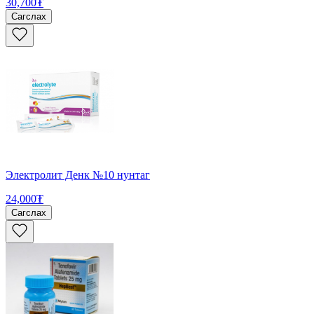
30,700₮
Сагслах
Электролит Денк №10 нунтаг
24,000₮
Сагслах