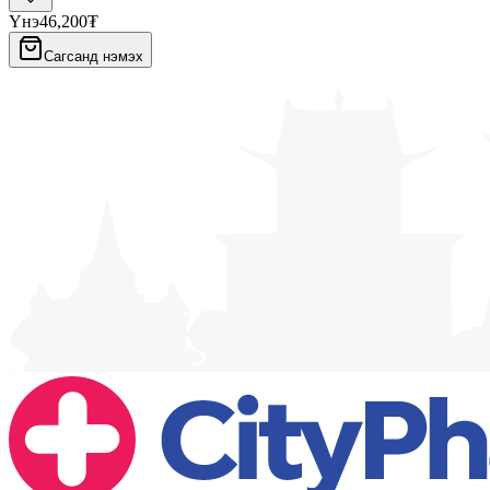
Үнэ
46,200₮
Сагсанд нэмэх