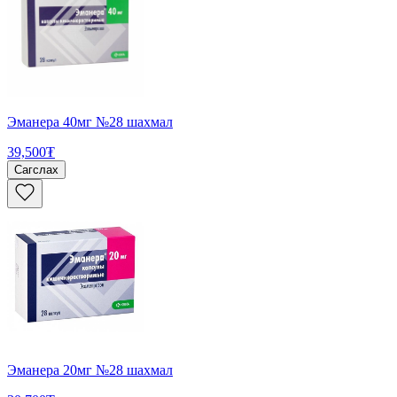
Эманера 40мг №28 шахмал
39,500₮
Сагслах
Эманера 20мг №28 шахмал