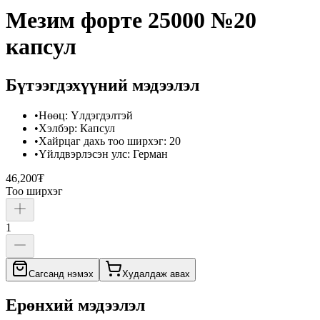
Мезим форте 25000 №20
капсул
Бүтээгдэхүүний мэдээлэл
•
Нөөц
:
Үлдэгдэлтэй
•
Хэлбэр
:
Капсул
•
Хайрцаг дахь тоо ширхэг
:
20
•
Үйлдвэрлэсэн улс
:
Герман
46,200₮
Тоо ширхэг
1
Сагсанд нэмэх
Худалдаж авах
Ерөнхий мэдээлэл