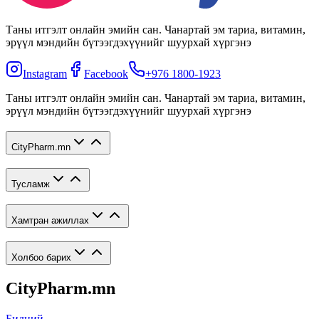
Таны итгэлт онлайн эмийн сан. Чанартай эм тариа, витамин,
эрүүл мэндийн бүтээгдэхүүнийг шуурхай хүргэнэ
Instagram
Facebook
+976 1800-1923
Таны итгэлт онлайн эмийн сан. Чанартай эм тариа, витамин,
эрүүл мэндийн бүтээгдэхүүнийг шуурхай хүргэнэ
CityPharm.mn
Тусламж
Хамтран ажиллах
Холбоо барих
CityPharm.mn
Бидний