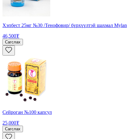
Хэпбест 25мг №30 /Тенофовир/ бүрхүүлтэй шахмал Mylan
46,500₮
Сагслах
Сейроган №100 капсул
25,000₮
Сагслах