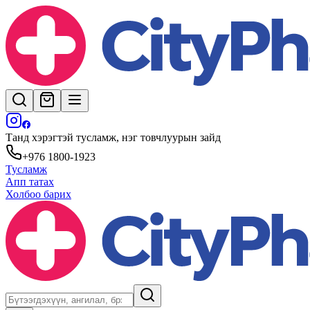
Танд хэрэгтэй тусламж, нэг товчлуурын зайд
+976 1800-1923
Тусламж
Апп татах
Холбоо барих