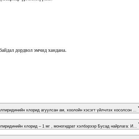
 байдал дордвол эмчид хандана.
лпиридинийн хлорид агуулсан ам, хоолойн хэсэгт үйлчлэх хосолсон ...
иридинийн хлорид – 1 мг , моногидрат хэлбэрээр Бусад найрлага: И...