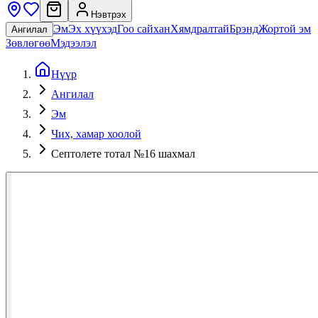
Нэвтрэх
Эм
Эх хүүхэд
Гоо сайхан
Хямдралтай
Брэнд
Жортой эм
Ангилал
Зөвлөгөө
Мэдээлэл
Нүүр
Ангилал
Эм
Чих, хамар хоолой
Септолете тотал №16 шахмал