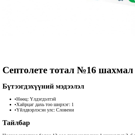
Септолете тотал №16 шахмал
Бүтээгдэхүүний мэдээлэл
•
Нөөц
:
Үлдэгдэлтэй
•
Хайрцаг дахь тоо ширхэг
:
1
•
Үйлдвэрлэсэн улс
:
Словени
Тайлбар