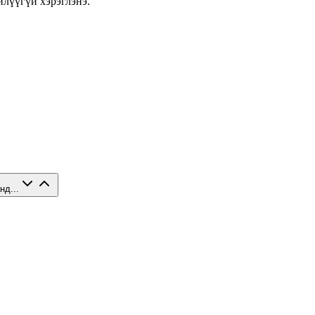
илүүгүй хэрэглэнэ.
нд...