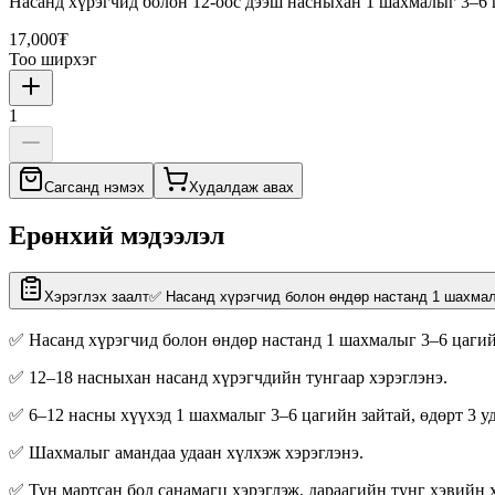
Насанд хүрэгчид болон 12-оос дээш насныхан 1 шахмалыг 3–6 ца
17,000₮
Тоо ширхэг
1
Сагсанд нэмэх
Худалдаж авах
Ерөнхий мэдээлэл
Хэрэглэх заалт
✅ Насанд хүрэгчид болон өндөр настанд 1 шахмалы
✅ Насанд хүрэгчид болон өндөр настанд 1 шахмалыг 3–6 цагийн
✅ 12–18 насныхан насанд хүрэгчдийн тунгаар хэрэглэнэ.
✅ 6–12 насны хүүхэд 1 шахмалыг 3–6 цагийн зайтай, өдөрт 3 уд
✅ Шахмалыг амандаа удаан хүлхэж хэрэглэнэ.
✅ Тун мартсан бол санамагц хэрэглэж, дараагийн тунг хэвийн 