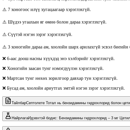
⚠️ 7 хоногоос илүү хугацаагаар хэрэглэхгүй.
⚠️ Шүдээ угаахын яг өмнө болон дараа хэрэглэхгүй.
⚠️ Сүүтэй нэгэн зэрэг хэрэглэхгүй.
⚠️ 3 хоногийн дараа ам, хоолойн шарх арилахгүй эсвэл биеийн
❌ 6-аас доош насны хүүхдэд энэ хэлбэрийг хэрэглэхгүй.
❌ Хоногийн заасан тунг нэмэгдүүлэн хэрэглэхгүй.
❌ Мартсан тунг нөхөх зорилгоор давхар тун хэрэглэхгүй.
❌ Бусад ам, хоолойн ариутгах эмтэй нэгэн зэрэг хэрэглэхгүй.
Тайлбар
Септолете Тотал нь бензидамины гидрохлорид болон цети
Найрлага
Идэвхтэй бодис: Бензидамины гидрохлорид – 3 мг Цетилп