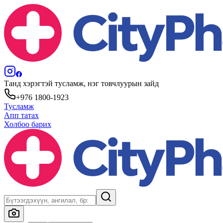
Танд хэрэгтэй тусламж, нэг товчлуурын зайд
+976 1800-1923
Тусламж
Апп татах
Холбоо барих