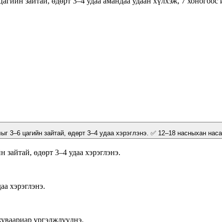
гийн зайтай, өдөрт 3–4 удаа амандаа удаан хүлхэж, 7 хоногоос 
г 3–6 цагийн зайтай, өдөрт 3–4 удаа хэрэглэнэ. ✅ 12–18 насныхан наса
 зайтай, өдөрт 3–4 удаа хэрэглэнэ.
аа хэрэглэнэ.
хуваариар үргэлжлүүлнэ.