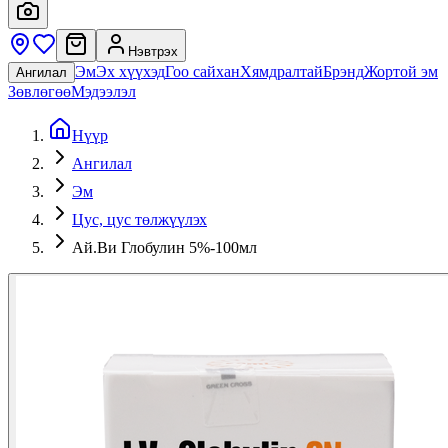
Нэвтрэх
Эм
Эх хүүхэд
Гоо сайхан
Хямдралтай
Брэнд
Жортой эм
Ангилал
Зөвлөгөө
Мэдээлэл
Нүүр
Ангилал
Эм
Цус, цус төлжүүлэх
Ай.Ви Глобулин 5%-100мл