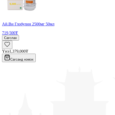
Ай.Ви Глобулин 2500мг 50мл
719,500₮
Сагслах
Үнэ
1,379,000₮
Сагсанд нэмэх