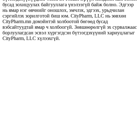
бусад зохицуулах байгууллага үнэлээгүй байж болно. Эдгээр
нь ямар нэг өвчнийг оношлох, эмчлэх, эдгээх, урьдчилан
сэргийлэх зорилготой биш юм. CityPharm, LLC нь зөвхөн
CityPharm.mn домэйнтэй холбоотой бөгөөд бусад
вэбсайтуудтай ямар ч холбоогүй. Зөвшөөрөлгүй эх сурвалжаас
борлуулагдсан эсвэл хүргэгдсэн бүтээгдэхүүний хариуцлагыг
CityPharm, LLC хүлээхгүй.