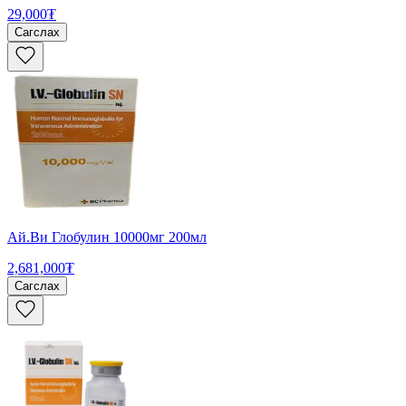
29,000₮
Сагслах
Ай.Ви Глобулин 10000мг 200мл
2,681,000₮
Сагслах