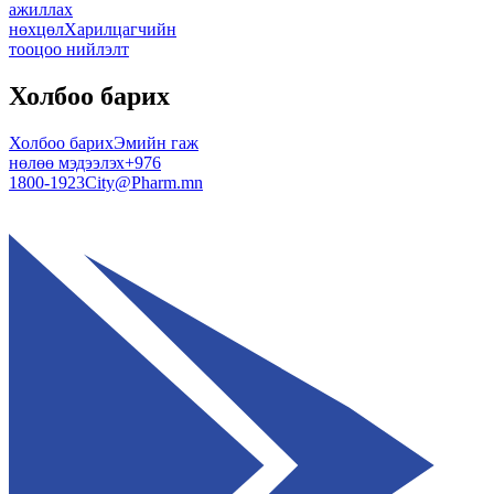
ажиллах
нөхцөл
Харилцагчийн
тооцоо нийлэлт
Холбоо барих
Холбоо барих
Эмийн гаж
нөлөө мэдээлэх
+976
1800-1923
City@Pharm.mn