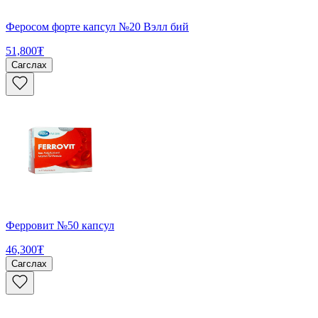
Феросом форте капсул №20 Вэлл бий
51,800₮
Сагслах
Ферровит №50 капсул
46,300₮
Сагслах