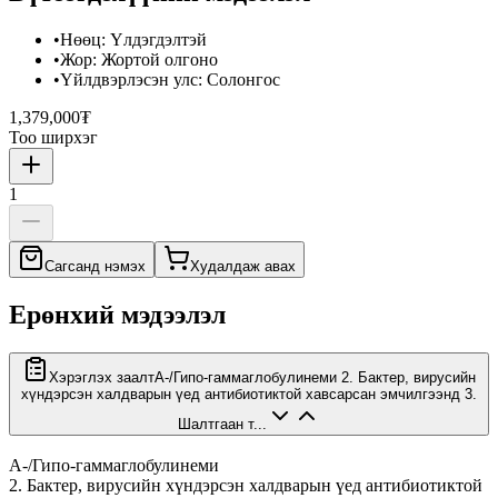
•
Нөөц
:
Үлдэгдэлтэй
•
Жор
:
Жортой олгоно
•
Үйлдвэрлэсэн улс
:
Солонгос
1,379,000₮
Тоо ширхэг
1
Сагсанд нэмэх
Худалдаж авах
Ерөнхий мэдээлэл
Хэрэглэх заалт
А-/Гипо-гаммаглобулинеми 2. Бактер, вирусийн
хүндэрсэн халдварын үед антибиотиктой хавсарсан эмчилгээнд 3.
Шалтгаан т...
А-/Гипо-гаммаглобулинеми
2. Бактер, вирусийн хүндэрсэн халдварын үед антибиотиктой