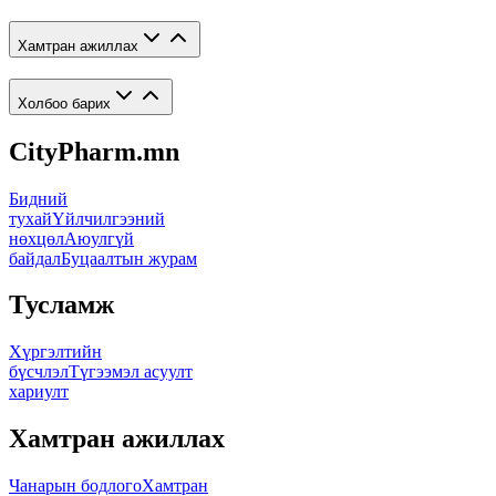
Хамтран ажиллах
Холбоо барих
CityPharm.mn
Бидний
тухай
Үйлчилгээний
нөхцөл
Аюулгүй
байдал
Буцаалтын журам
Тусламж
Хүргэлтийн
бүсчлэл
Түгээмэл асуулт
хариулт
Хамтран ажиллах
Чанарын бодлого
Хамтран