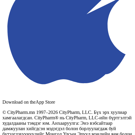
Download on the
App Store
© CityPharm.mn 1997–2026 CityPharm, LLC. Бүх эрх хуулиар
хамгаалагдсан. CityPharm® нь CityPharm, LLC-ийн бүртгэлтэй
худалдааны тэмдэг юм. Анхааруулга: Энэ вэбсайтаар
дамжуулан хийгдсэн мэдэгдэл болон борлуулагдаж буй
бүтээгдэхүүнүүдийг Монгол Улсын Эрүүл мэндийн яам болон