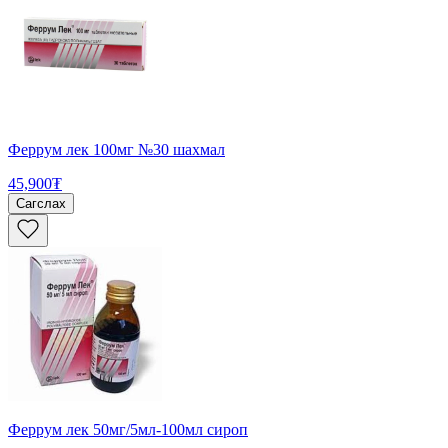
Феррум лек 100мг №30 шахмал
45,900₮
Сагслах
Феррум лек 50мг/5мл-100мл сироп