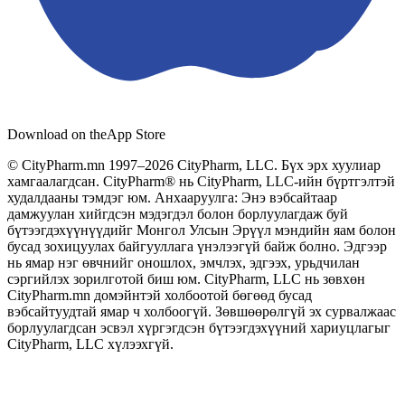
Download on the
App Store
© CityPharm.mn 1997–2026 CityPharm, LLC. Бүх эрх хуулиар
хамгаалагдсан. CityPharm® нь CityPharm, LLC-ийн бүртгэлтэй
худалдааны тэмдэг юм. Анхааруулга: Энэ вэбсайтаар
дамжуулан хийгдсэн мэдэгдэл болон борлуулагдаж буй
бүтээгдэхүүнүүдийг Монгол Улсын Эрүүл мэндийн яам болон
бусад зохицуулах байгууллага үнэлээгүй байж болно. Эдгээр
нь ямар нэг өвчнийг оношлох, эмчлэх, эдгээх, урьдчилан
сэргийлэх зорилготой биш юм. CityPharm, LLC нь зөвхөн
CityPharm.mn домэйнтэй холбоотой бөгөөд бусад
вэбсайтуудтай ямар ч холбоогүй. Зөвшөөрөлгүй эх сурвалжаас
борлуулагдсан эсвэл хүргэгдсэн бүтээгдэхүүний хариуцлагыг
CityPharm, LLC хүлээхгүй.