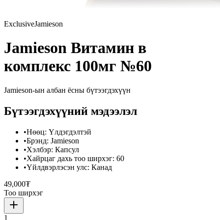
Exclusive
Jamieson
Jamieson Витамин в
комплекс 100мг №60
Jamieson
-ын албан ёсны бүтээгдэхүүн
Бүтээгдэхүүний мэдээлэл
•
Нөөц
:
Үлдэгдэлтэй
•
Брэнд
:
Jamieson
•
Хэлбэр
:
Капсул
•
Хайрцаг дахь тоо ширхэг
:
60
•
Үйлдвэрлэсэн улс
:
Канад
49,000₮
Тоо ширхэг
1