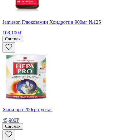
Jamieson Глюкозамин Хондротин 900мг №125
108,100₮
Сагслах
Хипа про 200гр нунтаг
45,900₮
Сагслах