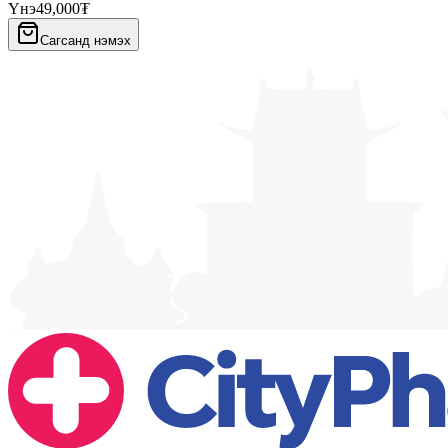
Үнэ
49,000₮
Сагсанд нэмэх