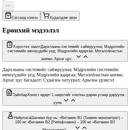
Сагсанд нэмэх
Худалдаж авах
Ерөнхий мэдээлэл
Хэрэглэх заалт
Дархлааны системийг сайжруулна; Мэдрэлийн
системийн өвчнүүдийн үед; Мэдрэлийн ядаргаа; Мегалобластын
анеми; Архаг цус...
Дархлааны системийг сайжруулна; Мэдрэлийн системийн
өвчнүүдийн үед; Мэдрэлийн ядаргаа; Мегалобластын анеми;
Архаг цус багадалт; Судасны хатуурал; Арьсны үрэвсэл
Тайлбар
Хоногт өдөрт 1 ширхгийг хоолны дараа усаар даруулж
ууна.
Найрлага
Шахмал бүр нь: •Витамин В1 (Тиамин мононитрат) –
100 мг •Витамин В2 (Рибофлавин) – 100 мг •Витамин B3
(Ниацинамид) – ...