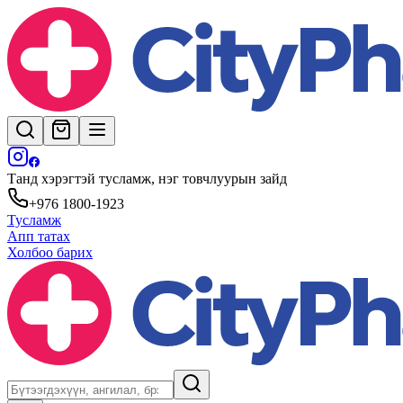
Танд хэрэгтэй тусламж, нэг товчлуурын зайд
+976 1800-1923
Тусламж
Апп татах
Холбоо барих