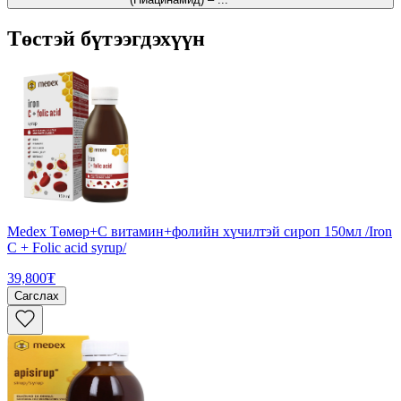
Төстэй бүтээгдэхүүн
Medex Төмөр+С витамин+фолийн хүчилтэй сироп 150мл /Iron
C + Folic acid syrup/
39,800₮
Сагслах