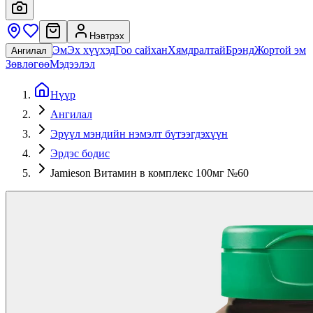
Нэвтрэх
Эм
Эх хүүхэд
Гоо сайхан
Хямдралтай
Брэнд
Жортой эм
Ангилал
Зөвлөгөө
Мэдээлэл
Нүүр
Ангилал
Эрүүл мэндийн нэмэлт бүтээгдэхүүн
Эрдэс бодис
Jamieson Витамин в комплекс 100мг №60