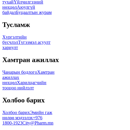
тухай
Үйлчилгээний
нөхцөл
Аюулгүй
байдал
Буцаалтын журам
Тусламж
Хүргэлтийн
бүсчлэл
Түгээмэл асуулт
хариулт
Хамтран ажиллах
Чанарын бодлого
Хамтран
ажиллах
нөхцөл
Харилцагчийн
тооцоо нийлэлт
Холбоо барих
Холбоо барих
Эмийн гаж
нөлөө мэдээлэх
+976
1800-1923
City@Pharm.mn