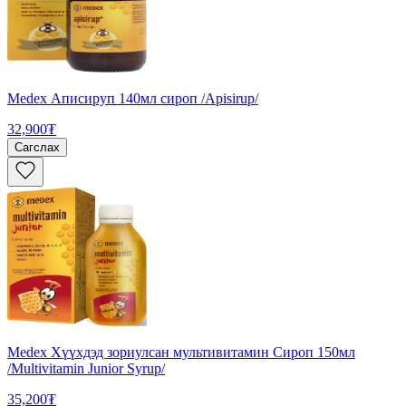
Medex Аписируп 140мл сироп /Apisirup/
32,900₮
Сагслах
Medex Хүүхдэд зориулсан мультивитамин Сироп 150мл
/Multivitamin Junior Syrup/
35,200₮