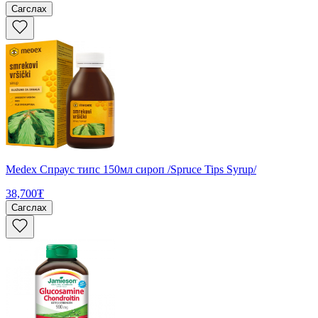
Сагслах
Medex Спраус типс 150мл сироп /Spruce Tips Syrup/
38,700₮
Сагслах