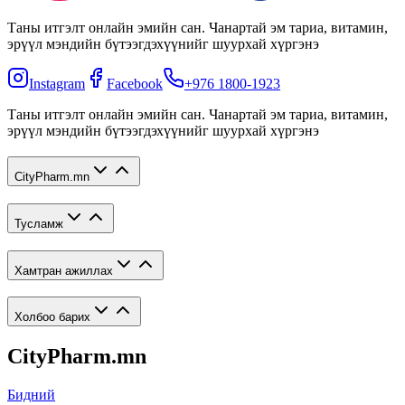
Таны итгэлт онлайн эмийн сан. Чанартай эм тариа, витамин,
эрүүл мэндийн бүтээгдэхүүнийг шуурхай хүргэнэ
Instagram
Facebook
+976 1800-1923
Таны итгэлт онлайн эмийн сан. Чанартай эм тариа, витамин,
эрүүл мэндийн бүтээгдэхүүнийг шуурхай хүргэнэ
CityPharm.mn
Тусламж
Хамтран ажиллах
Холбоо барих
CityPharm.mn
Бидний