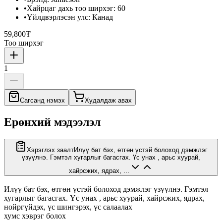
•
Хайрцаг дахь тоо ширхэг
:
60
•
Үйлдвэрлэсэн улс
:
Канад
59,800₮
Тоо ширхэг
1
Сагсанд нэмэх
Худалдаж авах
Ерөнхий мэдээлэл
Хэрэглэх заалт
Илүү бат бэх, өтгөн үстэй болоход дэмжлэг
үзүүлнэ. Гэмтэл хугарлыг багасгах. Үс унах , арьс хуурай,
хайрсжих, ядрах, ...
Илүү бат бэх, өтгөн үстэй болоход дэмжлэг үзүүлнэ. Гэмтэл
хугарлыг багасгах. Үс унах , арьс хуурай, хайрсжих, ядрах,
нойргүйдэх, үс шингэрэх, үс салаалах
хумс хэврэг болох