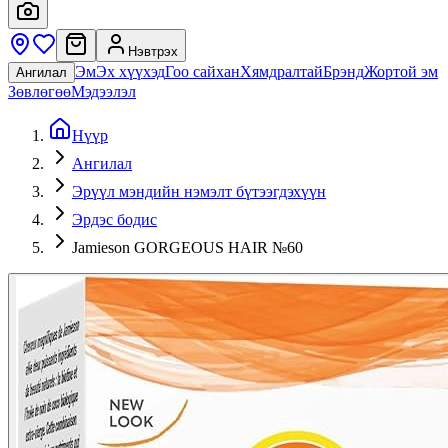
Нэвтрэх
Эм
Эх хүүхэд
Гоо сайхан
Хямдралтай
Брэнд
Жортой эм
Ангилал
Зөвлөгөө
Мэдээлэл
Нүүр
Ангилал
Эрүүл мэндийн нэмэлт бүтээгдэхүүн
Эрдэс бодис
Jamieson GORGEOUS HAIR №60