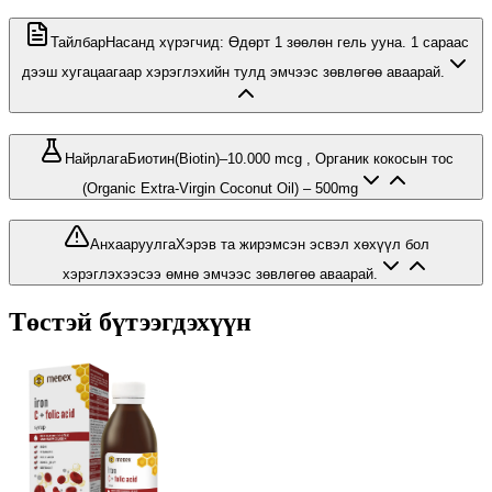
Тайлбар
Насанд хүрэгчид: Өдөрт 1 зөөлөн гель ууна. 1 сараас
дээш хугацаагаар хэрэглэхийн тулд эмчээс зөвлөгөө аваарай.
Найрлага
Биотин(Biotin)–10.000 mcg , Органик кокосын тос
(Organic Extra-Virgin Coconut Oil) – 500mg
Анхааруулга
Хэрэв та жирэмсэн эсвэл хөхүүл бол
хэрэглэхээсээ өмнө эмчээс зөвлөгөө аваарай.
Төстэй бүтээгдэхүүн