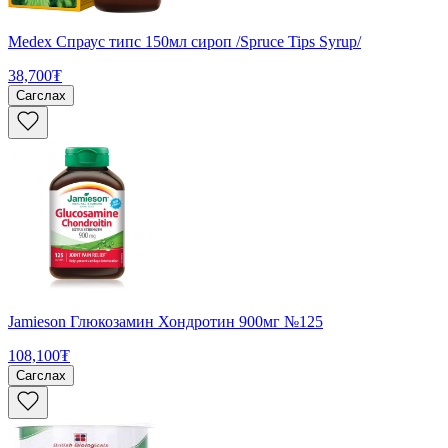
Medex Спраус типс 150мл сироп /Spruce Tips Syrup/
38,700₮
Сагслах
Jamieson Глюкозамин Хондротин 900мг №125
108,100₮
Сагслах