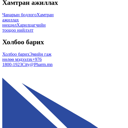
Хамтран ажиллах
Чанарын бодлого
Хамтран
ажиллах
нөхцөл
Харилцагчийн
тооцоо нийлэлт
Холбоо барих
Холбоо барих
Эмийн гаж
нөлөө мэдээлэх
+976
1800-1923
City@Pharm.mn