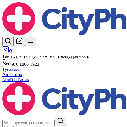
Танд хэрэгтэй тусламж, нэг товчлуурын зайд
+976 1800-1923
Тусламж
Апп татах
Холбоо барих