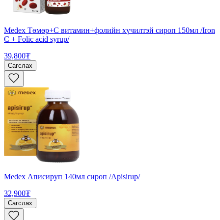
Medex Төмөр+С витамин+фолийн хүчилтэй сироп 150мл /Iron
C + Folic acid syrup/
39,800₮
Сагслах
Medex Аписируп 140мл сироп /Apisirup/
32,900₮
Сагслах