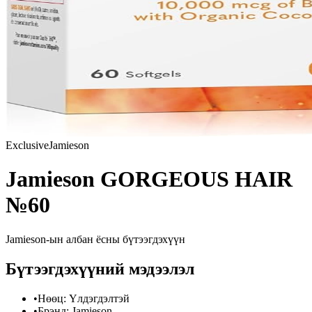
Exclusive
Jamieson
Jamieson GORGEOUS HAIR
№60
Jamieson
-ын албан ёсны бүтээгдэхүүн
Бүтээгдэхүүний мэдээлэл
•
Нөөц
:
Үлдэгдэлтэй
•
Брэнд
:
Jamieson