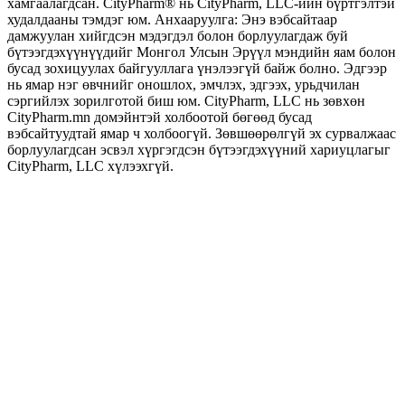
хамгаалагдсан. CityPharm® нь CityPharm, LLC-ийн бүртгэлтэй
худалдааны тэмдэг юм. Анхааруулга: Энэ вэбсайтаар
дамжуулан хийгдсэн мэдэгдэл болон борлуулагдаж буй
бүтээгдэхүүнүүдийг Монгол Улсын Эрүүл мэндийн яам болон
бусад зохицуулах байгууллага үнэлээгүй байж болно. Эдгээр
нь ямар нэг өвчнийг оношлох, эмчлэх, эдгээх, урьдчилан
сэргийлэх зорилготой биш юм. CityPharm, LLC нь зөвхөн
CityPharm.mn домэйнтэй холбоотой бөгөөд бусад
вэбсайтуудтай ямар ч холбоогүй. Зөвшөөрөлгүй эх сурвалжаас
борлуулагдсан эсвэл хүргэгдсэн бүтээгдэхүүний хариуцлагыг
CityPharm, LLC хүлээхгүй.