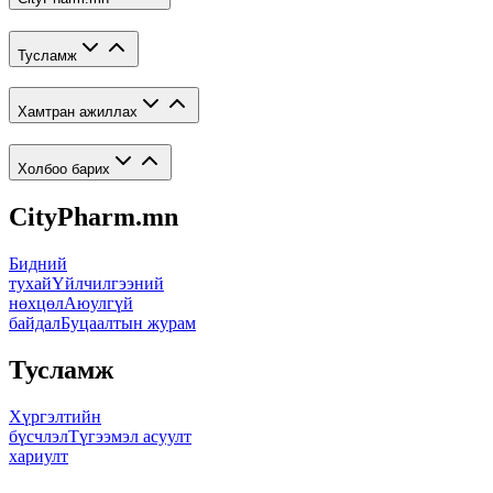
Тусламж
Хамтран ажиллах
Холбоо барих
CityPharm.mn
Бидний
тухай
Үйлчилгээний
нөхцөл
Аюулгүй
байдал
Буцаалтын журам
Тусламж
Хүргэлтийн
бүсчлэл
Түгээмэл асуулт
хариулт