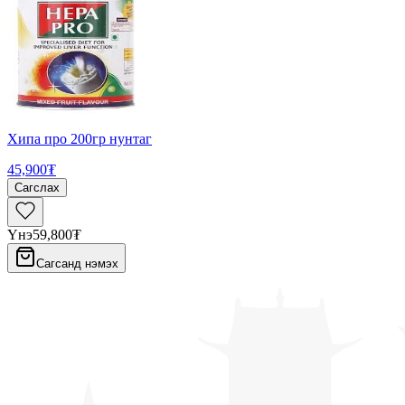
Хипа про 200гр нунтаг
45,900₮
Сагслах
Үнэ
59,800₮
Сагсанд нэмэх