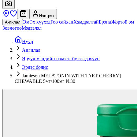
Нэвтрэх
Эм
Эх хүүхэд
Гоо сайхан
Хямдралтай
Брэнд
Жортой эм
Ангилал
Зөвлөгөө
Мэдээлэл
Нүүр
Ангилал
Эрүүл мэндийн нэмэлт бүтээгдэхүүн
Эрдэс бодис
Jamieson MELATONIN WITH TART CHERRY |
CHEWABLE 5мг/100мг №30