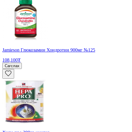
Jamieson Глюкозамин Хондротин 900мг №125
108,100₮
Сагслах