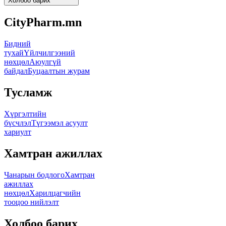
Холбоо барих
CityPharm.mn
Бидний
тухай
Үйлчилгээний
нөхцөл
Аюулгүй
байдал
Буцаалтын журам
Тусламж
Хүргэлтийн
бүсчлэл
Түгээмэл асуулт
хариулт
Хамтран ажиллах
Чанарын бодлого
Хамтран
ажиллах
нөхцөл
Харилцагчийн
тооцоо нийлэлт
Холбоо барих