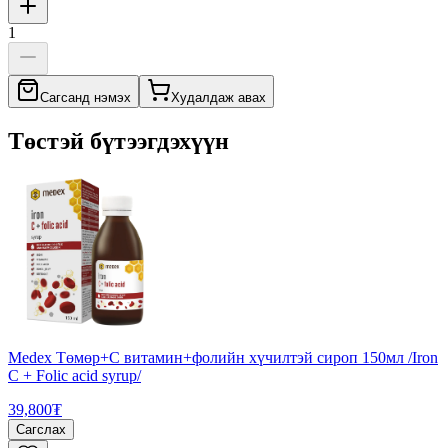
1
Сагсанд нэмэх
Худалдаж авах
Төстэй бүтээгдэхүүн
Medex Төмөр+С витамин+фолийн хүчилтэй сироп 150мл /Iron
C + Folic acid syrup/
39,800₮
Сагслах