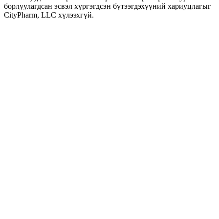
борлуулагдсан эсвэл хүргэгдсэн бүтээгдэхүүний хариуцлагыг
CityPharm, LLC хүлээхгүй.