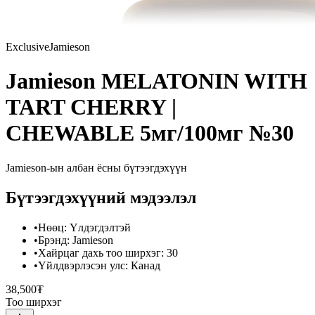
Exclusive
Jamieson
Jamieson MELATONIN WITH
TART CHERRY |
CHEWABLE 5мг/100мг №30
Jamieson
-ын албан ёсны бүтээгдэхүүн
Бүтээгдэхүүний мэдээлэл
•
Нөөц
:
Үлдэгдэлтэй
•
Брэнд
:
Jamieson
•
Хайрцаг дахь тоо ширхэг
:
30
•
Үйлдвэрлэсэн улс
:
Канад
38,500₮
Тоо ширхэг