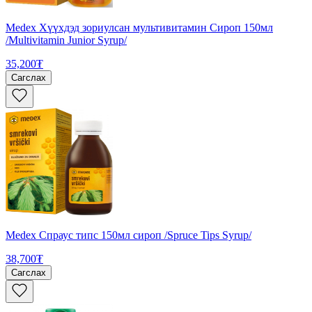
Medex Хүүхдэд зориулсан мультивитамин Сироп 150мл
/Multivitamin Junior Syrup/
35,200₮
Сагслах
Medex Спраус типс 150мл сироп /Spruce Tips Syrup/
38,700₮
Сагслах