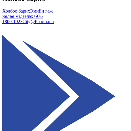
Холбоо барих
Эмийн гаж
нөлөө мэдээлэх
+976
1800-1923
City@Pharm.mn