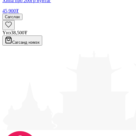
Хипа про 200гр нунтаг
45,900₮
Сагслах
Үнэ
38,500₮
Сагсанд нэмэх