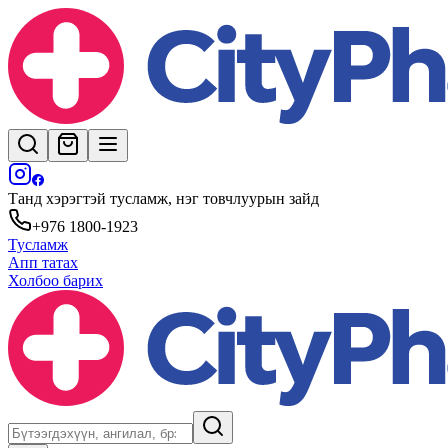
Танд хэрэгтэй тусламж, нэг товчлуурын зайд
+976 1800-1923
Тусламж
Апп татах
Холбоо барих