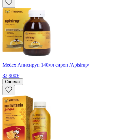
Medex Аписируп 140мл сироп /Apisirup/
32,900₮
Сагслах