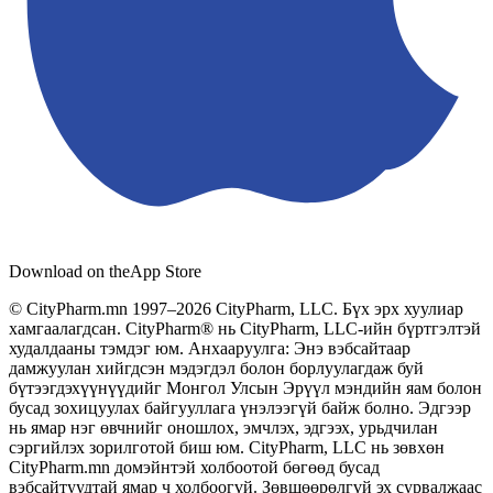
Download on the
App Store
© CityPharm.mn 1997–2026 CityPharm, LLC. Бүх эрх хуулиар
хамгаалагдсан. CityPharm® нь CityPharm, LLC-ийн бүртгэлтэй
худалдааны тэмдэг юм. Анхааруулга: Энэ вэбсайтаар
дамжуулан хийгдсэн мэдэгдэл болон борлуулагдаж буй
бүтээгдэхүүнүүдийг Монгол Улсын Эрүүл мэндийн яам болон
бусад зохицуулах байгууллага үнэлээгүй байж болно. Эдгээр
нь ямар нэг өвчнийг оношлох, эмчлэх, эдгээх, урьдчилан
сэргийлэх зорилготой биш юм. CityPharm, LLC нь зөвхөн
CityPharm.mn домэйнтэй холбоотой бөгөөд бусад
вэбсайтуудтай ямар ч холбоогүй. Зөвшөөрөлгүй эх сурвалжаас