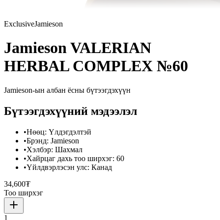
Exclusive
Jamieson
Jamieson VALERIAN
HERBAL COMPLEX №60
Jamieson
-ын албан ёсны бүтээгдэхүүн
Бүтээгдэхүүний мэдээлэл
•
Нөөц
:
Үлдэгдэлтэй
•
Брэнд
:
Jamieson
•
Хэлбэр
:
Шахмал
•
Хайрцаг дахь тоо ширхэг
:
60
•
Үйлдвэрлэсэн улс
:
Канад
34,600₮
Тоо ширхэг
1