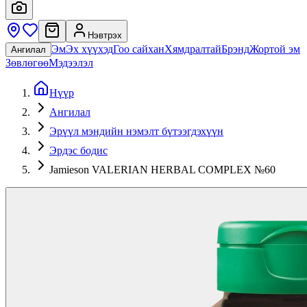
Нэвтрэх
Эм
Эх хүүхэд
Гоо сайхан
Хямдралтай
Брэнд
Жортой эм
Ангилал
Зөвлөгөө
Мэдээлэл
Нүүр
Ангилал
Эрүүл мэндийн нэмэлт бүтээгдэхүүн
Эрдэс бодис
Jamieson VALERIAN HERBAL COMPLEX №60