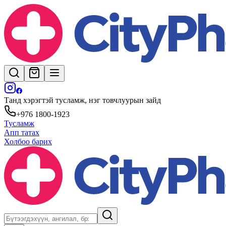
Танд хэрэгтэй тусламж, нэг товчлуурын зайд
+976 1800-1923
Тусламж
Апп татах
Холбоо барих