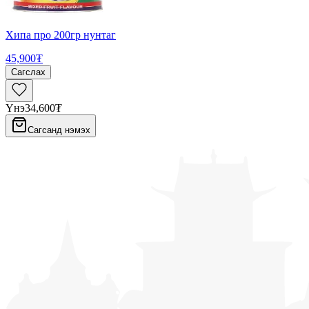
Хипа про 200гр нунтаг
45,900₮
Сагслах
Үнэ
34,600₮
Сагсанд нэмэх