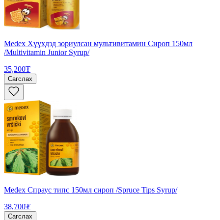
Medex Хүүхдэд зориулсан мультивитамин Сироп 150мл
/Multivitamin Junior Syrup/
35,200₮
Сагслах
Medex Спраус типс 150мл сироп /Spruce Tips Syrup/
38,700₮
Сагслах