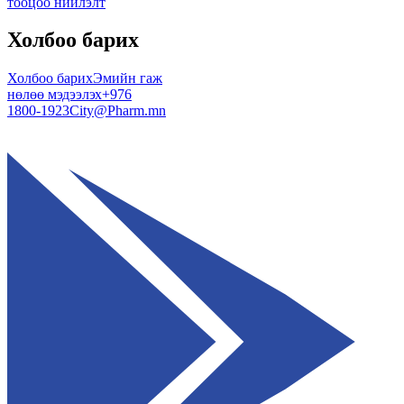
тооцоо нийлэлт
Холбоо барих
Холбоо барих
Эмийн гаж
нөлөө мэдээлэх
+976
1800-1923
City@Pharm.mn