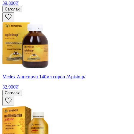
39,800₮
Сагслах
Medex Аписируп 140мл сироп /Apisirup/
32,900₮
Сагслах