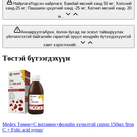
Найрлага
Үндсэн найрлага: Бамбай өвсний ханд 50 мг; Хопсний
ханд-25 мг; Пашшион цэцэгний ханд -25 мг; Катнип өвсний ханд- 20
м...
Анхааруулга
Архи, болон бусад эм эсвэл тайвшруулах
үйлчилгээтэй байгалийн гаралтай эрүүл мэндийн бүтээгдэхүүнтэй
хамт хэрэглэхийг...
Төстэй бүтээгдэхүүн
Medex Төмөр+С витамин+фолийн хүчилтэй сироп 150мл /Iron
C + Folic acid syrup/