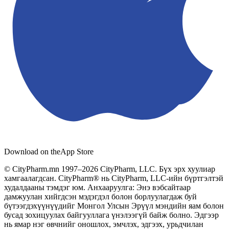
Download on the
App Store
© CityPharm.mn 1997–2026 CityPharm, LLC. Бүх эрх хуулиар
хамгаалагдсан. CityPharm® нь CityPharm, LLC-ийн бүртгэлтэй
худалдааны тэмдэг юм. Анхааруулга: Энэ вэбсайтаар
дамжуулан хийгдсэн мэдэгдэл болон борлуулагдаж буй
бүтээгдэхүүнүүдийг Монгол Улсын Эрүүл мэндийн яам болон
бусад зохицуулах байгууллага үнэлээгүй байж болно. Эдгээр
нь ямар нэг өвчнийг оношлох, эмчлэх, эдгээх, урьдчилан