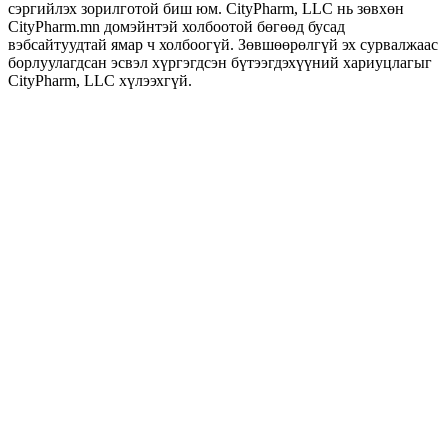
сэргийлэх зорилготой биш юм. CityPharm, LLC нь зөвхөн
CityPharm.mn домэйнтэй холбоотой бөгөөд бусад
вэбсайтуудтай ямар ч холбоогүй. Зөвшөөрөлгүй эх сурвалжаас
борлуулагдсан эсвэл хүргэгдсэн бүтээгдэхүүний хариуцлагыг
CityPharm, LLC хүлээхгүй.