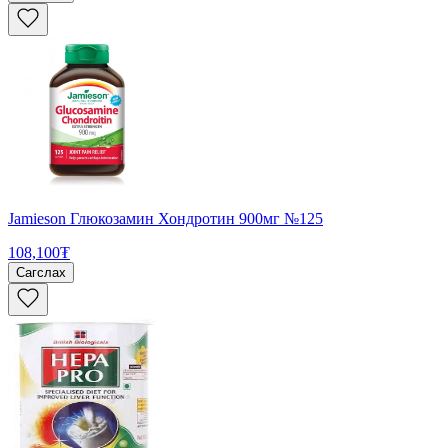
Jamieson Глюкозамин Хондротин 900мг №125
108,100₮
Сагслах