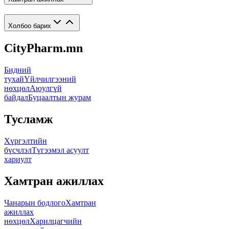
Холбоо барих
CityPharm.mn
Бидний
тухай
Үйлчилгээний
нөхцөл
Аюулгүй
байдал
Буцаалтын журам
Тусламж
Хүргэлтийн
бүсчлэл
Түгээмэл асуулт
хариулт
Хамтран ажиллах
Чанарын бодлого
Хамтран
ажиллах
нөхцөл
Харилцагчийн