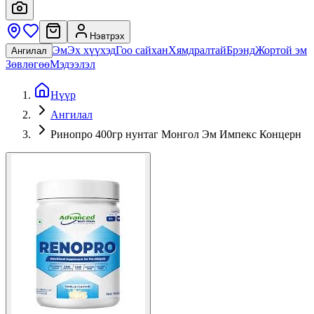
Нэвтрэх
Эм
Эх хүүхэд
Гоо сайхан
Хямдралтай
Брэнд
Жортой эм
Ангилал
Зөвлөгөө
Мэдээлэл
Нүүр
Ангилал
Ринопро 400гр нунтаг Монгол Эм Импекс Концерн