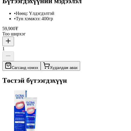
Бүтээгдэхүүний мэдээлэл
•
Нөөц
:
Үлдэгдэлтэй
•
Тун хэмжээ
:
400гр
59,900₮
Тоо ширхэг
1
Сагсанд нэмэх
Худалдаж авах
Төстэй бүтээгдэхүүн