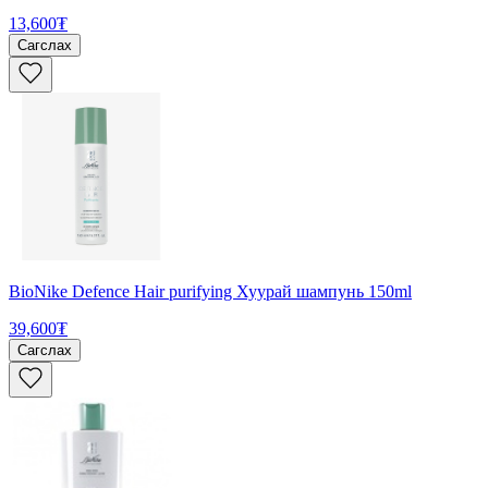
13,600₮
Сагслах
BioNike Defence Hair purifying Хуурай шампунь 150ml
39,600₮
Сагслах