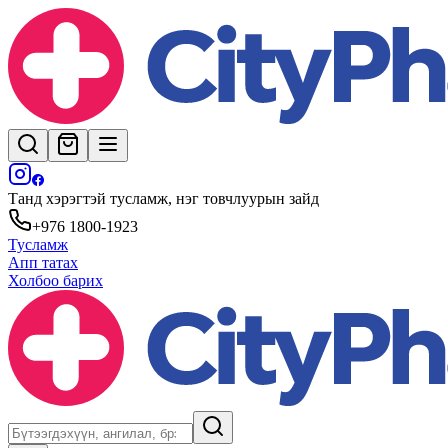
Танд хэрэгтэй тусламж, нэг товчлуурын зайд
+976 1800-1923
Тусламж
Апп татах
Холбоо барих