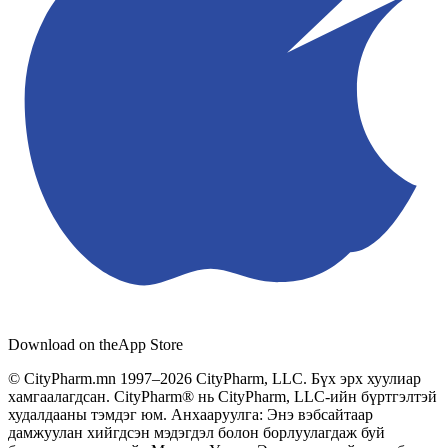
Download on the
App Store
© CityPharm.mn 1997–2026 CityPharm, LLC. Бүх эрх хуулиар
хамгаалагдсан. CityPharm® нь CityPharm, LLC-ийн бүртгэлтэй
худалдааны тэмдэг юм. Анхааруулга: Энэ вэбсайтаар
дамжуулан хийгдсэн мэдэгдэл болон борлуулагдаж буй