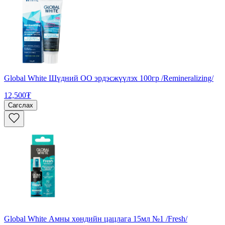
Global White Шүдний ОО эрдэсжүүлэх 100гр /Remineralizing/
12,500₮
Сагслах
Global White Амны хөндийн цацлага 15мл №1 /Fresh/