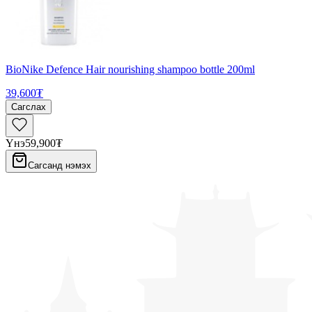
BioNike Defence Hair nourishing shampoo bottle 200ml
39,600₮
Сагслах
Үнэ
59,900₮
Сагсанд нэмэх