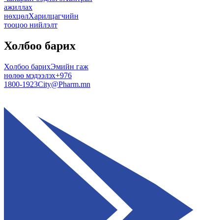
ажиллах
нөхцөл
Харилцагчийн
тооцоо нийлэлт
Холбоо барих
Холбоо барих
Эмийн гаж
нөлөө мэдээлэх
+976
1800-1923
City@Pharm.mn