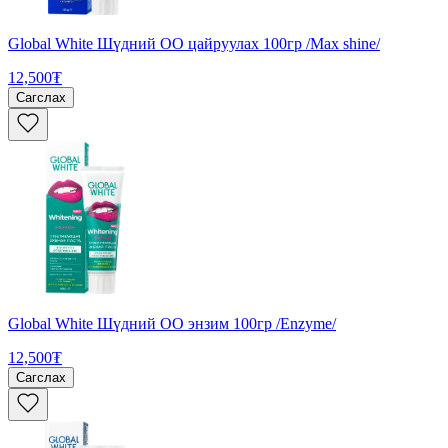
Global White Шүдний ОО цайруулах 100гр /Max shine/
12,500₮
Сагслах
Global White Шүдний ОО энзим 100гр /Enzyme/
12,500₮
Сагслах