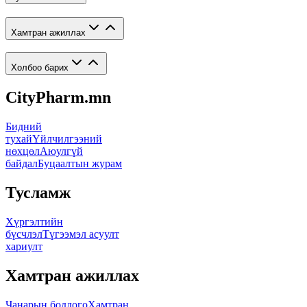
Хамтран ажиллах
Холбоо барих
CityPharm.mn
Бидний
тухай
Үйлчилгээний
нөхцөл
Аюулгүй
байдал
Буцаалтын журам
Тусламж
Хүргэлтийн
бүсчлэл
Түгээмэл асуулт
хариулт
Хамтран ажиллах
Чанарын бодлого
Хамтран