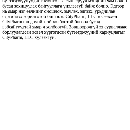
бүтээгдэхүүнүүдийг Монгол Улсын Эрүүл мэндийн яам болон
бусад зохицуулах байгууллага үнэлээгүй байж болно. Эдгээр
нь ямар нэг өвчнийг оношлох, эмчлэх, эдгээх, урьдчилан
сэргийлэх зорилготой биш юм. CityPharm, LLC нь зөвхөн
CityPharm.mn домэйнтэй холбоотой бөгөөд бусад
вэбсайтуудтай ямар ч холбоогүй. Зөвшөөрөлгүй эх сурвалжаас
борлуулагдсан эсвэл хүргэгдсэн бүтээгдэхүүний хариуцлагыг
CityPharm, LLC хүлээхгүй.