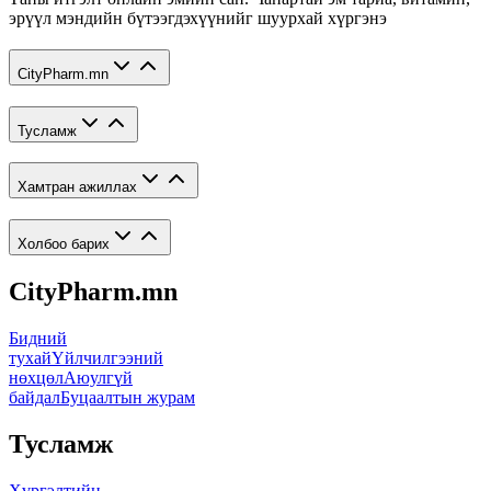
эрүүл мэндийн бүтээгдэхүүнийг шуурхай хүргэнэ
CityPharm.mn
Тусламж
Хамтран ажиллах
Холбоо барих
CityPharm.mn
Бидний
тухай
Үйлчилгээний
нөхцөл
Аюулгүй
байдал
Буцаалтын журам
Тусламж
Хүргэлтийн