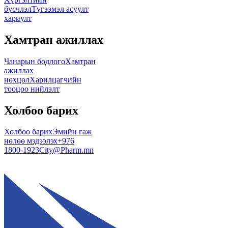
бүсчлэл
Түгээмэл асуулт
хариулт
Хамтран ажиллах
Чанарын бодлого
Хамтран
ажиллах
нөхцөл
Харилцагчийн
тооцоо нийлэлт
Холбоо барих
Холбоо барих
Эмийн гаж
нөлөө мэдээлэх
+976
1800-1923
City@Pharm.mn