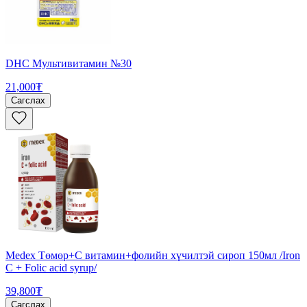
DHC Мультивитамин №30
21,000₮
Сагслах
Medex Төмөр+С витамин+фолийн хүчилтэй сироп 150мл /Iron
C + Folic acid syrup/
39,800₮
Сагслах