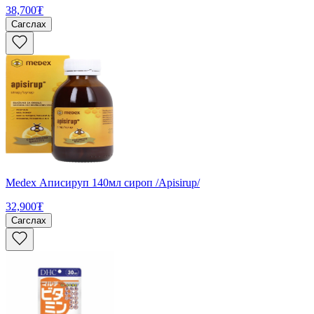
38,700₮
Сагслах
Medex Аписируп 140мл сироп /Apisirup/
32,900₮
Сагслах