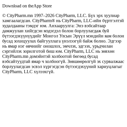
Download on the
App Store
© CityPharm.mn 1997–2026 CityPharm, LLC. Бүх эрх хуулиар
хамгаалагдсан. CityPharm® нь CityPharm, LLC-ийн бүртгэлтэй
худалдааны тэмдэг юм. Анхааруулга: Энэ вэбсайтаар
дамжуулан хийгдсэн мэдэгдэл болон борлуулагдаж буй
бүтээгдэхүүнүүдийг Монгол Улсын Эрүүл мэндийн яам болон
бусад зохицуулах байгууллага үнэлээгүй байж болно. Эдгээр
нь ямар нэг өвчнийг оношлох, эмчлэх, эдгээх, урьдчилан
сэргийлэх зорилготой биш юм. CityPharm, LLC нь зөвхөн
CityPharm.mn домэйнтэй холбоотой бөгөөд бусад
вэбсайтуудтай ямар ч холбоогүй. Зөвшөөрөлгүй эх сурвалжаас
борлуулагдсан эсвэл хүргэгдсэн бүтээгдэхүүний хариуцлагыг
CityPharm, LLC хүлээхгүй.