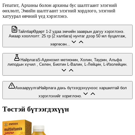
Гепатит, Архины болон архины бус шалтгаант элэгний
өөхлөлт, Эмийн шалтгаант элэгний хордлого, элэгний
хатуурал өвчний үед хэрэглэнэ.
Тайлбар
Өдөрт 1-2 удаа эмчийн зааврын дагуу хэрэглэнэ.
Амаар хооллолт: 25 гр (2 халбага) нунтаг дээр 50 мл буцалгаж,
хөргөсөн...
Найрлага
S-Аденозил метионин, Холин, Таурин, Альфа
липодын хүчил , Селен, Биотин L-Валин, L-Лейцин, L-Изолейцин.
Анхааруулга
Найрлага дахь бүтээгдэхүүнээс харшилтай бол
хэрэглэхийг хориглоно.
Төстэй бүтээгдэхүүн