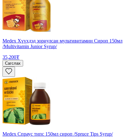
Medex Хүүхдэд зориулсан мультивитамин Сироп 150мл
/Multivitamin Junior Syrup/
35,200₮
Сагслах
Medex Спраус типс 150мл сироп /Spruce Tips Syrup/