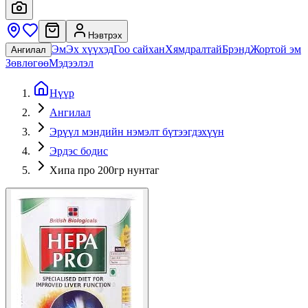
Нэвтрэх
Эм
Эх хүүхэд
Гоо сайхан
Хямдралтай
Брэнд
Жортой эм
Ангилал
Зөвлөгөө
Мэдээлэл
Нүүр
Ангилал
Эрүүл мэндийн нэмэлт бүтээгдэхүүн
Эрдэс бодис
Хипа про 200гр нунтаг