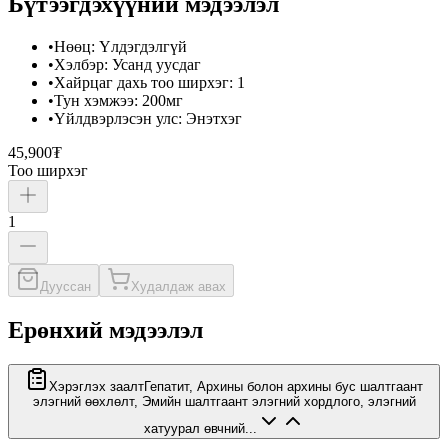
Бүтээгдэхүүний мэдээлэл
•
Нөөц
:
Үлдэгдэлгүй
•
Хэлбэр
:
Усанд уусдаг
•
Хайрцаг дахь тоо ширхэг
:
1
•
Тун хэмжээ
:
200мг
•
Үйлдвэрлэсэн улс
:
Энэтхэг
45,900₮
Тоо ширхэг
1
Дууссан
Худалдаж авах
Ерөнхий мэдээлэл
Хэрэглэх заалт
Гепатит, Архины болон архины бус шалтгаант
элэгний өөхлөлт, Эмийн шалтгаант элэгний хордлого, элэгний
хатуурал өвчний...