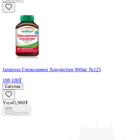
Jamieson Глюкозамин Хондротин 900мг №125
108,100₮
Сагслах
Үнэ
45,900₮
Дууссан