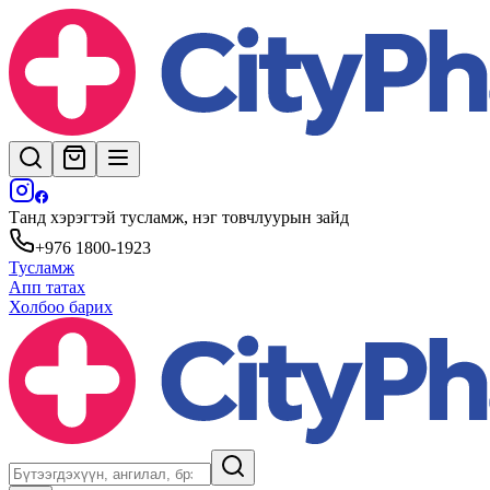
Танд хэрэгтэй тусламж, нэг товчлуурын зайд
+976 1800-1923
Тусламж
Апп татах
Холбоо барих