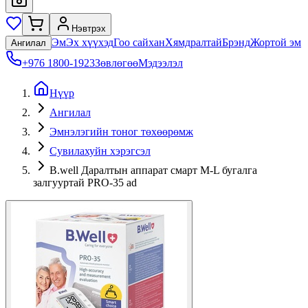
Нэвтрэх
Эм
Эх хүүхэд
Гоо сайхан
Хямдралтай
Брэнд
Жортой эм
Ангилал
+976 1800-1923
Зөвлөгөө
Мэдээлэл
Нүүр
Ангилал
Эмнэлэгийн тоног төхөөрөмж
Сувилахуйн хэрэгсэл
B.well Даралтын аппарат смарт M-L бугалга
залгууртай PRO-35 ad