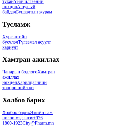
тухай
Үйлчилгээний
нөхцөл
Аюулгүй
байдал
Буцаалтын журам
Тусламж
Хүргэлтийн
бүсчлэл
Түгээмэл асуулт
хариулт
Хамтран ажиллах
Чанарын бодлого
Хамтран
ажиллах
нөхцөл
Харилцагчийн
тооцоо нийлэлт
Холбоо барих
Холбоо барих
Эмийн гаж
нөлөө мэдээлэх
+976
1800-1923
City@Pharm.mn