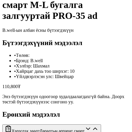
смарт M-L бугалга
залгууртай PRO-35 ad
B.well
-ын албан ёсны бүтээгдэхүүн
Бүтээгдэхүүний мэдээлэл
•
Төлөв
:
•
Брэнд
:
B.well
•
Хэлбэр
:
Шахмал
•
Хайрцаг дахь тоо ширхэг
:
10
•
Үйлдвэрлэсэн улс
:
Швейцар
110,800₮
Энэ бүтээгдэхүүн одоогоор худалдаалагдахгүй байна. Доорх
төстэй бүтээгдэхүүнээс сонгоно уу.
Ерөнхий мэдээлэл
Хэрэглэх заалт
Даралтын аппарат смарт