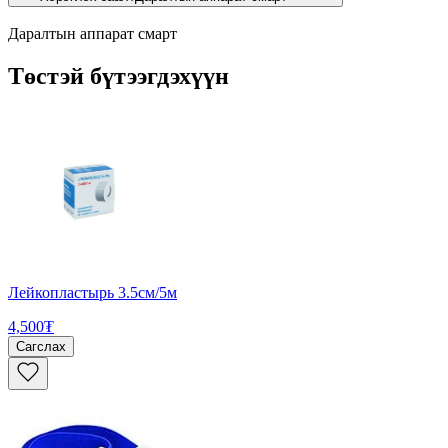
Даралтын аппарат смарт
Төстэй бүтээгдэхүүн
Лейкопластырь 3.5см/5м
4,500₮
Сагслах