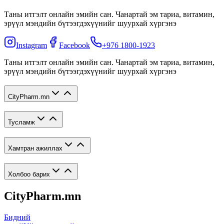
Таны итгэлт онлайн эмийн сан. Чанартай эм тариа, витамин,
эрүүл мэндийн бүтээгдэхүүнийг шуурхай хүргэнэ
Instagram
Facebook
+976 1800-1923
Таны итгэлт онлайн эмийн сан. Чанартай эм тариа, витамин,
эрүүл мэндийн бүтээгдэхүүнийг шуурхай хүргэнэ
CityPharm.mn
Тусламж
Хамтран ажиллах
Холбоо барих
CityPharm.mn
Бидний