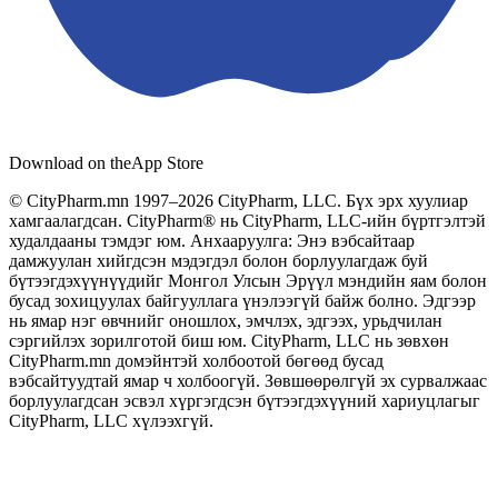
Download on the
App Store
© CityPharm.mn 1997–2026 CityPharm, LLC. Бүх эрх хуулиар
хамгаалагдсан. CityPharm® нь CityPharm, LLC-ийн бүртгэлтэй
худалдааны тэмдэг юм. Анхааруулга: Энэ вэбсайтаар
дамжуулан хийгдсэн мэдэгдэл болон борлуулагдаж буй
бүтээгдэхүүнүүдийг Монгол Улсын Эрүүл мэндийн яам болон
бусад зохицуулах байгууллага үнэлээгүй байж болно. Эдгээр
нь ямар нэг өвчнийг оношлох, эмчлэх, эдгээх, урьдчилан
сэргийлэх зорилготой биш юм. CityPharm, LLC нь зөвхөн
CityPharm.mn домэйнтэй холбоотой бөгөөд бусад
вэбсайтуудтай ямар ч холбоогүй. Зөвшөөрөлгүй эх сурвалжаас
борлуулагдсан эсвэл хүргэгдсэн бүтээгдэхүүний хариуцлагыг
CityPharm, LLC хүлээхгүй.