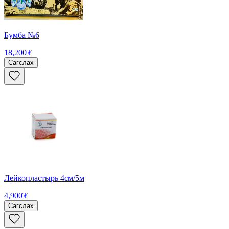
Бумба №6
18,200₮
Сагслах
Лейкопластырь 4см/5м
4,900₮
Сагслах