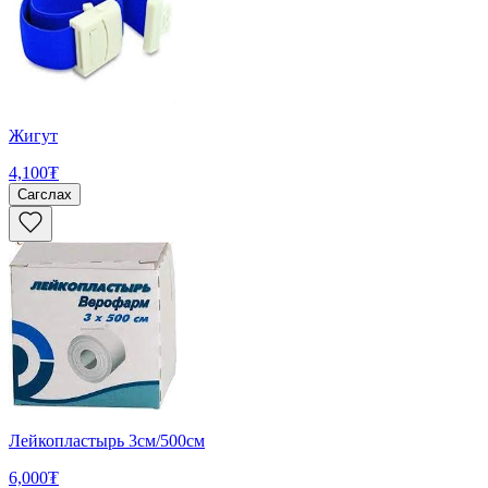
Жигут
4,100₮
Сагслах
Лейкопластырь 3см/500см
6,000₮