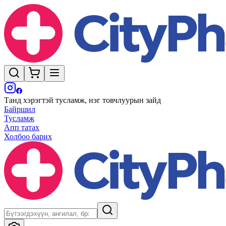
Танд хэрэгтэй тусламж, нэг товчлуурын зайд
Байршил
Тусламж
Апп татах
Холбоо барих