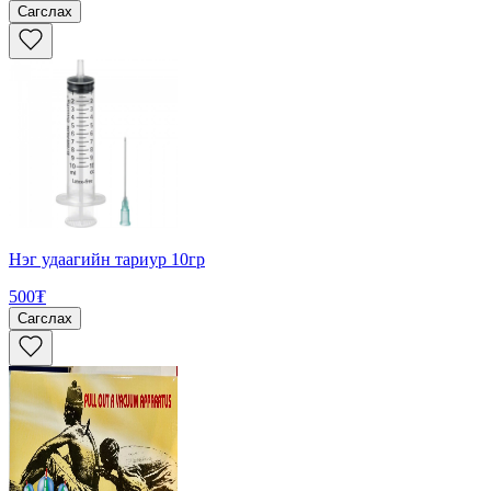
Сагслах
Нэг удаагийн тариур 10гр
500₮
Сагслах