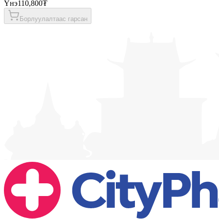
Үнэ
110,800₮
Борлуулалтаас гарсан