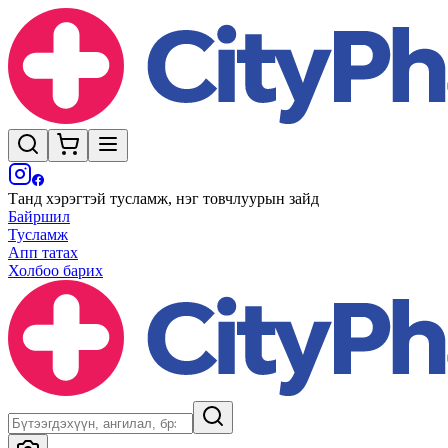
Танд хэрэгтэй тусламж, нэг товчлуурын зайд
Байршил
Тусламж
Апп татах
Холбоо барих