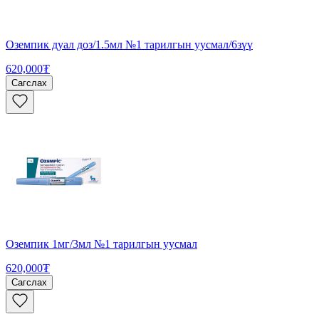
Оземпик дуал доз/1.5мл №1 тарилгын уусмал/6зүү
620,000₮
Сагслах
Оземпик 1мг/3мл №1 тарилгын уусмал
620,000₮
Сагслах