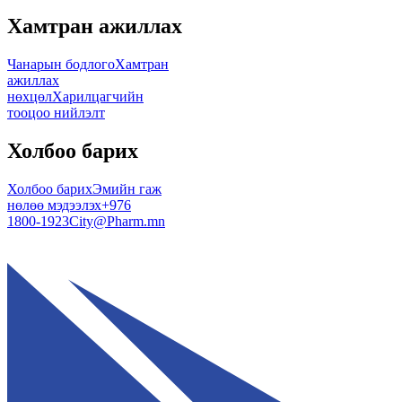
Хамтран ажиллах
Чанарын бодлого
Хамтран
ажиллах
нөхцөл
Харилцагчийн
тооцоо нийлэлт
Холбоо барих
Холбоо барих
Эмийн гаж
нөлөө мэдээлэх
+976
1800-1923
City@Pharm.mn