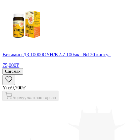
Витамин Д3 10000ОУН/K2-7 100мкг №120 капсул
75,000₮
Сагслах
Үнэ
9,700₮
Борлуулалтаас гарсан