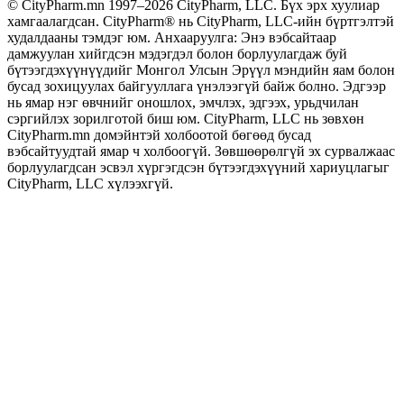
© CityPharm.mn 1997–2026 CityPharm, LLC. Бүх эрх хуулиар
хамгаалагдсан. CityPharm® нь CityPharm, LLC-ийн бүртгэлтэй
худалдааны тэмдэг юм. Анхааруулга: Энэ вэбсайтаар
дамжуулан хийгдсэн мэдэгдэл болон борлуулагдаж буй
бүтээгдэхүүнүүдийг Монгол Улсын Эрүүл мэндийн яам болон
бусад зохицуулах байгууллага үнэлээгүй байж болно. Эдгээр
нь ямар нэг өвчнийг оношлох, эмчлэх, эдгээх, урьдчилан
сэргийлэх зорилготой биш юм. CityPharm, LLC нь зөвхөн
CityPharm.mn домэйнтэй холбоотой бөгөөд бусад
вэбсайтуудтай ямар ч холбоогүй. Зөвшөөрөлгүй эх сурвалжаас
борлуулагдсан эсвэл хүргэгдсэн бүтээгдэхүүний хариуцлагыг
CityPharm, LLC хүлээхгүй.