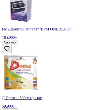
Pic Даралтын аппарат /BPM ONERAPID/
185,900₮
Сагслах
Д Протин 500гр нунтаг
59,900₮