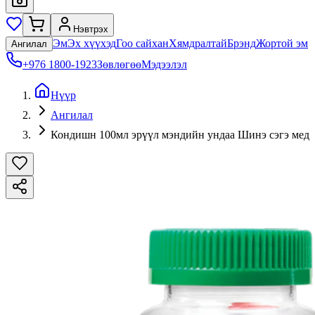
Нэвтрэх
Эм
Эх хүүхэд
Гоо сайхан
Хямдралтай
Брэнд
Жортой эм
Ангилал
+976 1800-1923
Зөвлөгөө
Мэдээлэл
Нүүр
Ангилал
Кондишн 100мл эрүүл мэндийн ундаа Шинэ сэгэ мед