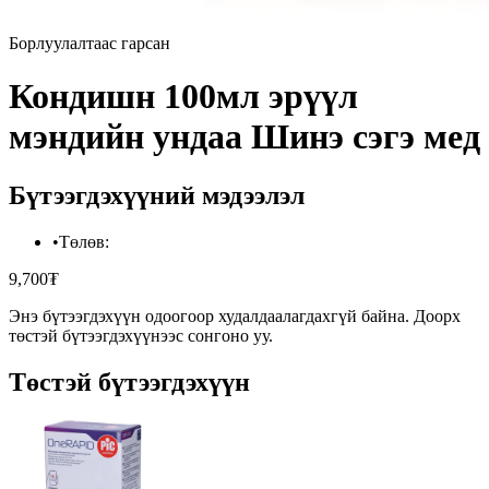
Борлуулалтаас гарсан
Кондишн 100мл эрүүл
мэндийн ундаа Шинэ сэгэ мед
Бүтээгдэхүүний мэдээлэл
•
Төлөв
:
9,700₮
Энэ бүтээгдэхүүн одоогоор худалдаалагдахгүй байна. Доорх
төстэй бүтээгдэхүүнээс сонгоно уу.
Төстэй бүтээгдэхүүн