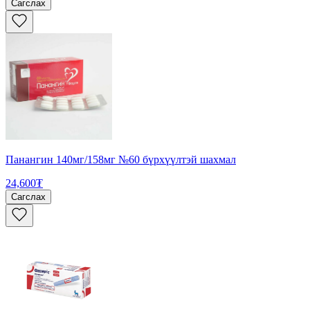
Сагслах
Панангин 140мг/158мг №60 бүрхүүлтэй шахмал
24,600₮
Сагслах