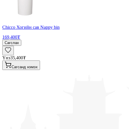
Chicco Хогийн сав Nappy bin
169,400₮
Сагслах
Үнэ
35,400₮
Сагсанд нэмэх