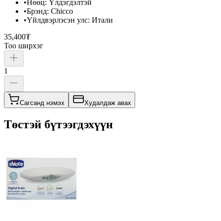
•
Нөөц
:
Үлдэгдэлтэй
•
Брэнд
:
Chicco
•
Үйлдвэрлэсэн улс
:
Итали
35,400₮
Тоо ширхэг
1
Сагсанд нэмэх
Худалдаж авах
Төстэй бүтээгдэхүүн