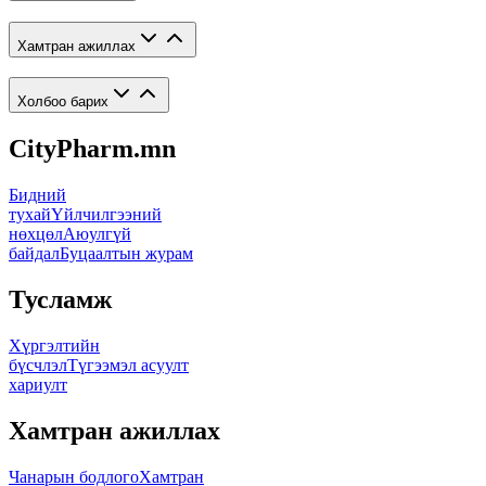
Хамтран ажиллах
Холбоо барих
CityPharm.mn
Бидний
тухай
Үйлчилгээний
нөхцөл
Аюулгүй
байдал
Буцаалтын журам
Тусламж
Хүргэлтийн
бүсчлэл
Түгээмэл асуулт
хариулт
Хамтран ажиллах
Чанарын бодлого
Хамтран