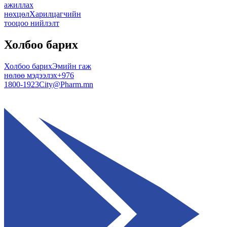
ажиллах
нөхцөл
Харилцагчийн
тооцоо нийлэлт
Холбоо барих
Холбоо барих
Эмийн гаж
нөлөө мэдээлэх
+976
1800-1923
City@Pharm.mn