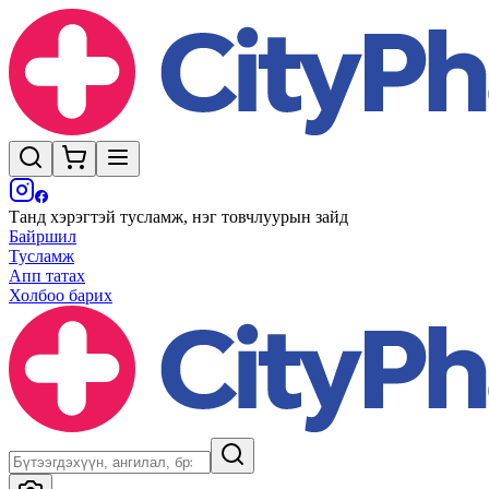
Танд хэрэгтэй тусламж, нэг товчлуурын зайд
Байршил
Тусламж
Апп татах
Холбоо барих