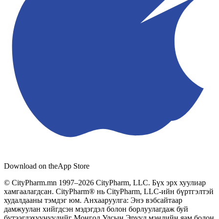
Download on the
App Store
© CityPharm.mn 1997–2026 CityPharm, LLC. Бүх эрх хуулиар
хамгаалагдсан. CityPharm® нь CityPharm, LLC-ийн бүртгэлтэй
худалдааны тэмдэг юм. Анхааруулга: Энэ вэбсайтаар
дамжуулан хийгдсэн мэдэгдэл болон борлуулагдаж буй
бүтээгдэхүүнүүдийг Монгол Улсын Эрүүл мэндийн яам болон