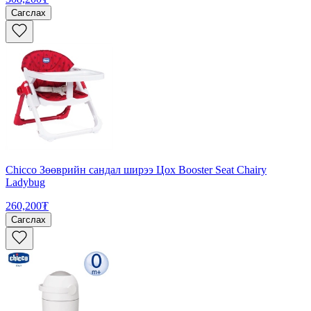
Сагслах
Chicco Зөөврийн сандал ширээ Цох Booster Seat Chairy
Ladybug
260,200₮
Сагслах