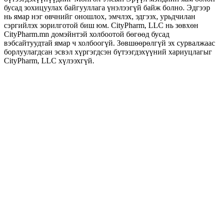
бусад зохицуулах байгууллага үнэлээгүй байж болно. Эдгээр
нь ямар нэг өвчнийг оношлох, эмчлэх, эдгээх, урьдчилан
сэргийлэх зорилготой биш юм. CityPharm, LLC нь зөвхөн
CityPharm.mn домэйнтэй холбоотой бөгөөд бусад
вэбсайтуудтай ямар ч холбоогүй. Зөвшөөрөлгүй эх сурвалжаас
борлуулагдсан эсвэл хүргэгдсэн бүтээгдэхүүний хариуцлагыг
CityPharm, LLC хүлээхгүй.