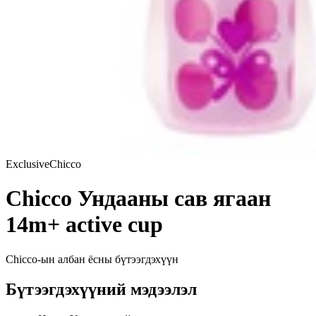
Exclusive
Chicco
Chicco Ундааны сав ягаан
14m+ active cup
Chicco
-ын албан ёсны бүтээгдэхүүн
Бүтээгдэхүүний мэдээлэл