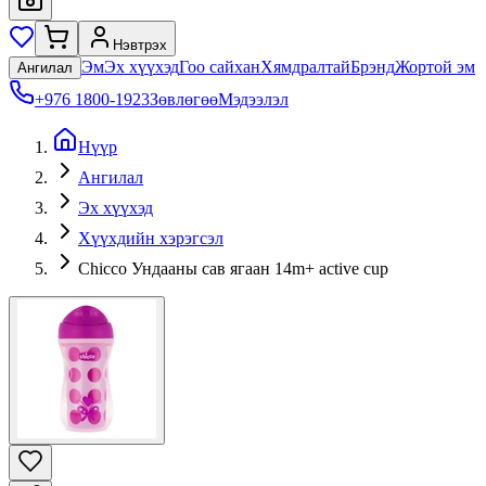
Нэвтрэх
Эм
Эх хүүхэд
Гоо сайхан
Хямдралтай
Брэнд
Жортой эм
Ангилал
+976 1800-1923
Зөвлөгөө
Мэдээлэл
Нүүр
Ангилал
Эх хүүхэд
Хүүхдийн хэрэгсэл
Chicco Ундааны сав ягаан 14m+ active cup