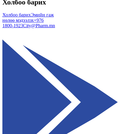
Холбоо барих
Холбоо барих
Эмийн гаж
нөлөө мэдээлэх
+976
1800-1923
City@Pharm.mn