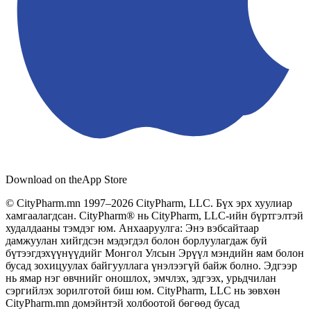
Download on the
App Store
© CityPharm.mn 1997–2026 CityPharm, LLC. Бүх эрх хуулиар
хамгаалагдсан. CityPharm® нь CityPharm, LLC-ийн бүртгэлтэй
худалдааны тэмдэг юм. Анхааруулга: Энэ вэбсайтаар
дамжуулан хийгдсэн мэдэгдэл болон борлуулагдаж буй
бүтээгдэхүүнүүдийг Монгол Улсын Эрүүл мэндийн яам болон
бусад зохицуулах байгууллага үнэлээгүй байж болно. Эдгээр
нь ямар нэг өвчнийг оношлох, эмчлэх, эдгээх, урьдчилан
сэргийлэх зорилготой биш юм. CityPharm, LLC нь зөвхөн
CityPharm.mn домэйнтэй холбоотой бөгөөд бусад