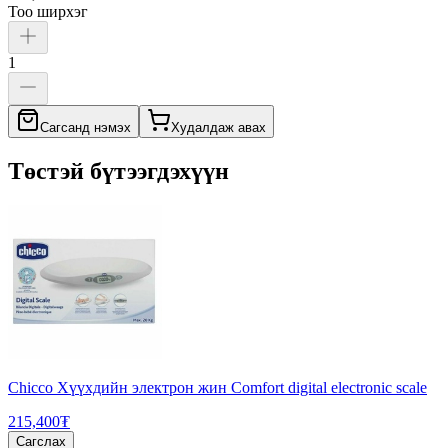
Тоо ширхэг
1
Сагсанд нэмэх
Худалдаж авах
Төстэй бүтээгдэхүүн
Chicco Хүүхдийн электрон жин Comfort digital electronic scale
215,400₮
Сагслах