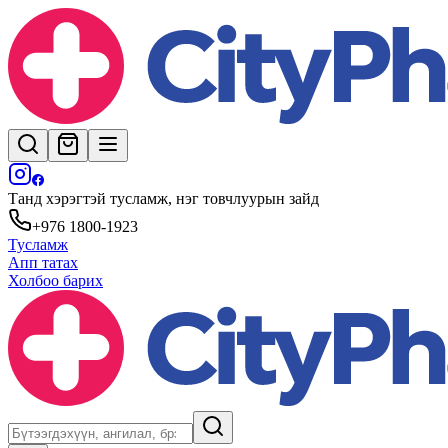
Танд хэрэгтэй тусламж, нэг товчлуурын зайд
+976 1800-1923
Тусламж
Апп татах
Холбоо барих