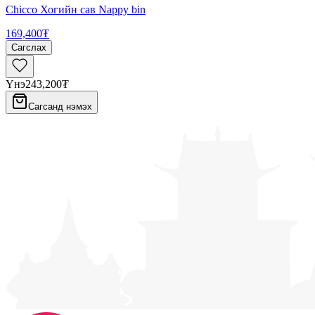
Chicco Хогийн сав Nappy bin
169,400₮
Сагслах
Үнэ
243,200₮
Сагсанд нэмэх