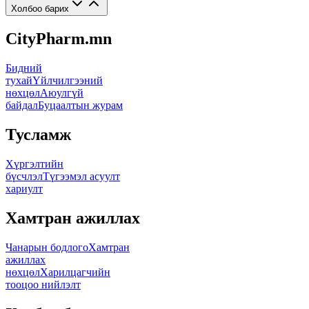
Холбоо барих
CityPharm.mn
Бидний
тухай
Үйлчилгээний
нөхцөл
Аюулгүй
байдал
Буцаалтын журам
Тусламж
Хүргэлтийн
бүсчлэл
Түгээмэл асуулт
хариулт
Хамтран ажиллах
Чанарын бодлого
Хамтран
ажиллах
нөхцөл
Харилцагчийн
тооцоо нийлэлт