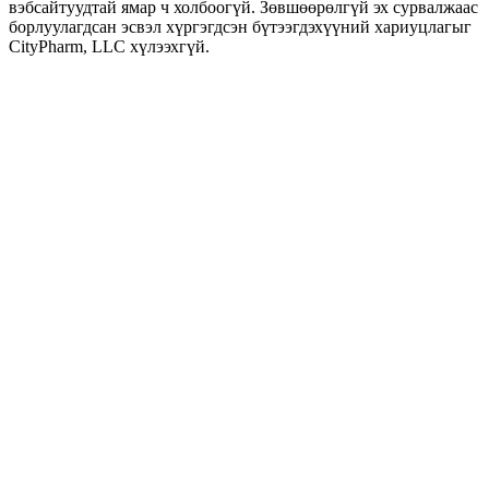
вэбсайтуудтай ямар ч холбоогүй. Зөвшөөрөлгүй эх сурвалжаас
борлуулагдсан эсвэл хүргэгдсэн бүтээгдэхүүний хариуцлагыг
CityPharm, LLC хүлээхгүй.