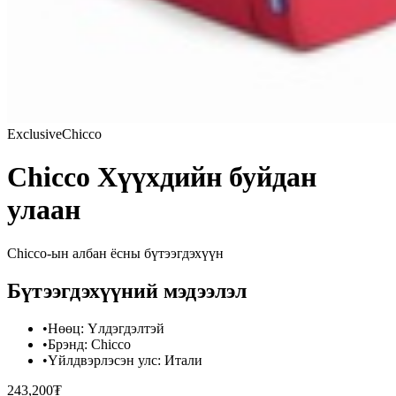
Exclusive
Chicco
Chicco Хүүхдийн буйдан
улаан
Chicco
-ын албан ёсны бүтээгдэхүүн
Бүтээгдэхүүний мэдээлэл
•
Нөөц
:
Үлдэгдэлтэй
•
Брэнд
:
Chicco
•
Үйлдвэрлэсэн улс
:
Итали
243,200₮