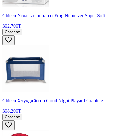
Chicco Утлагын аппарат Frog Nebulizer Super Soft
302,700₮
Сагслах
Chicco Хүүхдийн ор Good Night Playard Graphite
308,200₮
Сагслах