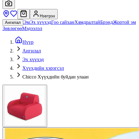
Нэвтрэх
Эм
Эх хүүхэд
Гоо сайхан
Хямдралтай
Брэнд
Жортой эм
Ангилал
Зөвлөгөө
Мэдээлэл
Нүүр
Ангилал
Эх хүүхэд
Хүүхдийн хэрэгсэл
Chicco Хүүхдийн буйдан улаан