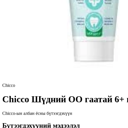
Chicco
Chicco Шүдний ОО гаатай 6+ 
Chicco
-ын албан ёсны бүтээгдэхүүн
Бүтээгдэхүүний мэдээлэл