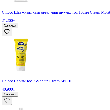
Chicco Шавжнаас хамгаалж+чийгшүүлэх тос 100мл Cream Moisturi
21,200₮
Сагслах
Chicco Нарны тос 75мл Sun Cream SPF50+
40,900₮
Сагслах