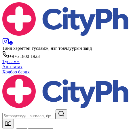
Танд хэрэгтэй тусламж, нэг товчлуурын зайд
+976 1800-1923
Тусламж
Апп татах
Холбоо барих