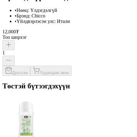
•
Нөөц
:
Үлдэгдэлгүй
•
Брэнд
:
Chicco
•
Үйлдвэрлэсэн улс
:
Итали
12,000₮
Тоо ширхэг
1
Дууссан
Худалдаж авах
Төстэй бүтээгдэхүүн