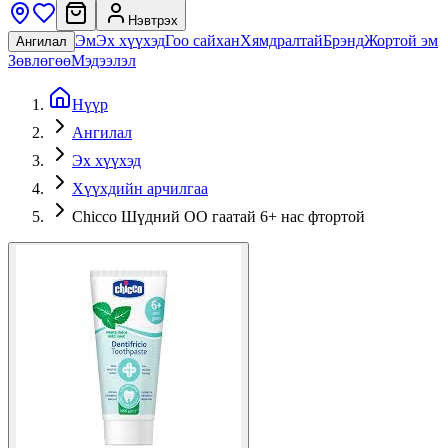
Нэвтрэх
Эм
Эх хүүхэд
Гоо сайхан
Хямдралтай
Брэнд
Жортой эм
Ангилал
Зөвлөгөө
Мэдээлэл
Нүүр
Ангилал
Эх хүүхэд
Хүүхдийн арчилгаа
Chicco Шүдний ОО гаатай 6+ нас фтортой