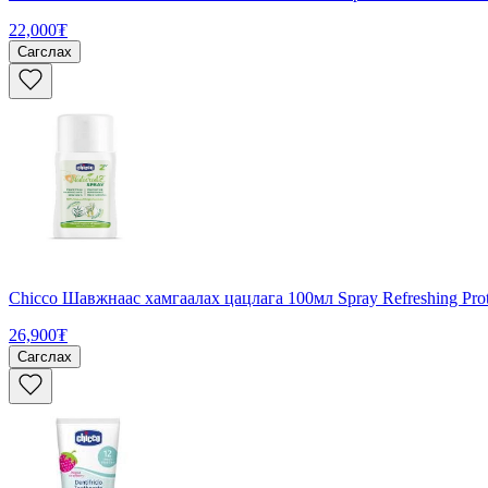
22,000₮
Сагслах
Chicco Шавжнаас хамгаалах цацлага 100мл Spray Refreshing Prot
26,900₮
Сагслах