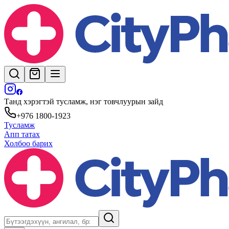
Танд хэрэгтэй тусламж, нэг товчлуурын зайд
+976 1800-1923
Тусламж
Апп татах
Холбоо барих