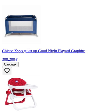
Chicco Хүүхдийн ор Good Night Playard Graphite
308,200₮
Сагслах