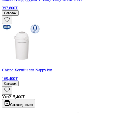
397,800₮
Сагслах
Chicco Хогийн сав Nappy bin
169,400₮
Сагслах
Үнэ
215,400₮
Сагсанд нэмэх