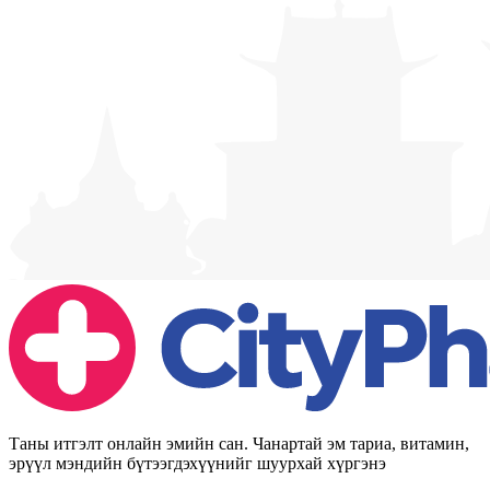
Таны итгэлт онлайн эмийн сан. Чанартай эм тариа, витамин,
эрүүл мэндийн бүтээгдэхүүнийг шуурхай хүргэнэ