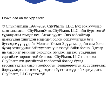
Download on the
App Store
© CityPharm.mn 1997–2026 CityPharm, LLC. Бүх эрх хуулиар
хамгаалагдсан. CityPharm® нь CityPharm, LLC-ийн бүртгэлтэй
худалдааны тэмдэг юм. Анхааруулга: Энэ вэбсайтаар
дамжуулан хийгдсэн мэдэгдэл болон борлуулагдаж буй
бүтээгдэхүүнүүдийг Монгол Улсын Эрүүл мэндийн яам болон
бусад зохицуулах байгууллага үнэлээгүй байж болно. Эдгээр
нь ямар нэг өвчнийг оношлох, эмчлэх, эдгээх, урьдчилан
сэргийлэх зорилготой биш юм. CityPharm, LLC нь зөвхөн
CityPharm.mn домэйнтэй холбоотой бөгөөд бусад
вэбсайтуудтай ямар ч холбоогүй. Зөвшөөрөлгүй эх сурвалжаас
борлуулагдсан эсвэл хүргэгдсэн бүтээгдэхүүний хариуцлагыг
CityPharm, LLC хүлээхгүй.