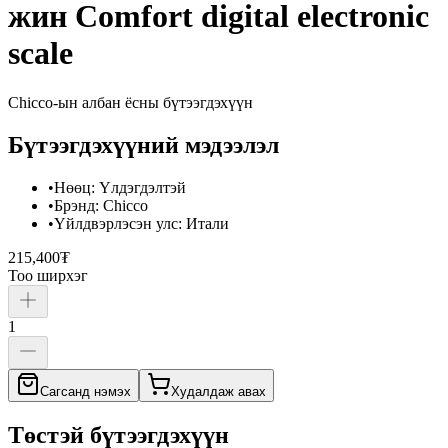
жин Comfort digital electronic
scale
Chicco
-ын албан ёсны бүтээгдэхүүн
Бүтээгдэхүүний мэдээлэл
•
Нөөц
:
Үлдэгдэлтэй
•
Брэнд
:
Chicco
•
Үйлдвэрлэсэн улс
:
Итали
215,400₮
Тоо ширхэг
1
Сагсанд нэмэх
Худалдаж авах
Төстэй бүтээгдэхүүн