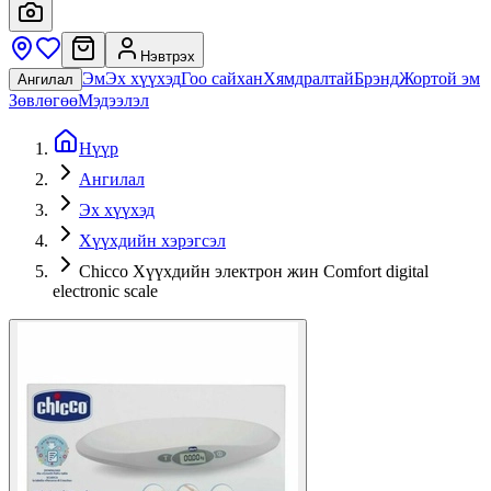
Нэвтрэх
Эм
Эх хүүхэд
Гоо сайхан
Хямдралтай
Брэнд
Жортой эм
Ангилал
Зөвлөгөө
Мэдээлэл
Нүүр
Ангилал
Эх хүүхэд
Хүүхдийн хэрэгсэл
Chicco Хүүхдийн электрон жин Comfort digital
electronic scale