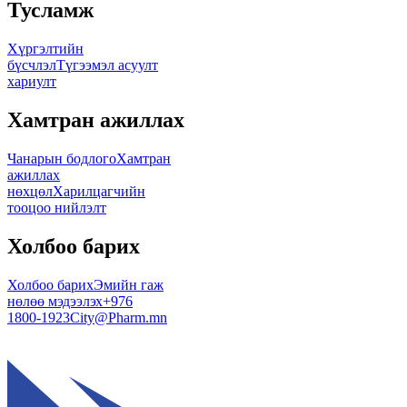
Тусламж
Хүргэлтийн
бүсчлэл
Түгээмэл асуулт
хариулт
Хамтран ажиллах
Чанарын бодлого
Хамтран
ажиллах
нөхцөл
Харилцагчийн
тооцоо нийлэлт
Холбоо барих
Холбоо барих
Эмийн гаж
нөлөө мэдээлэх
+976
1800-1923
City@Pharm.mn