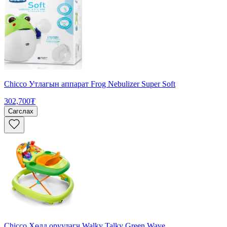
Chicco Утлагын аппарат Frog Nebulizer Super Soft
302,700₮
Сагслах
Chicco Хөлд оруулагч Walky Talky Green Wave