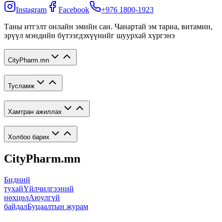
Instagram
Facebook
+976 1800-1923
Таны итгэлт онлайн эмийн сан. Чанартай эм тариа, витамин,
эрүүл мэндийн бүтээгдэхүүнийг шуурхай хүргэнэ
CityPharm.mn
Тусламж
Хамтран ажиллах
Холбоо барих
CityPharm.mn
Бидний
тухай
Үйлчилгээний
нөхцөл
Аюулгүй
байдал
Буцаалтын журам