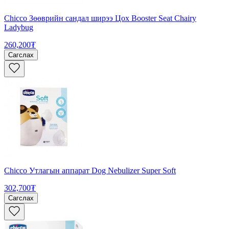
Chicco Зөөврийн сандал ширээ Цох Booster Seat Chairy
Ladybug
260,200₮
Сагслах
Chicco Утлагын аппарат Dog Nebulizer Super Soft
302,700₮
Сагслах