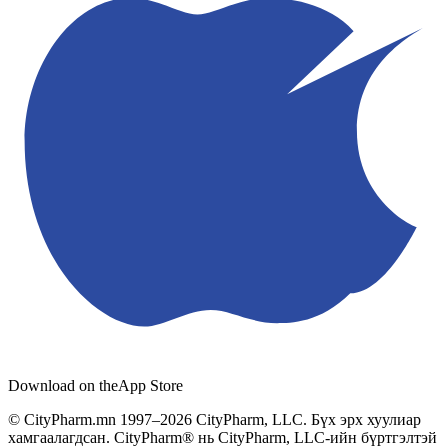
Download on the
App Store
© CityPharm.mn 1997–2026 CityPharm, LLC. Бүх эрх хуулиар
хамгаалагдсан. CityPharm® нь CityPharm, LLC-ийн бүртгэлтэй