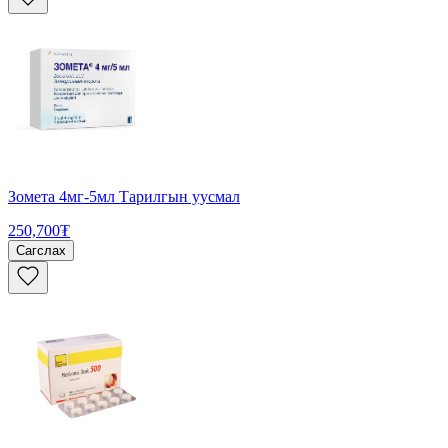
Зомета 4мг-5мл Тарилгын уусмал
250,700₮
Сагслах