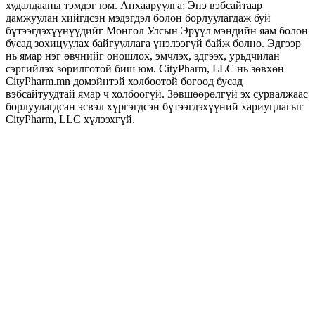
худалдааны тэмдэг юм. Анхааруулга: Энэ вэбсайтаар
дамжуулан хийгдсэн мэдэгдэл болон борлуулагдаж буй
бүтээгдэхүүнүүдийг Монгол Улсын Эрүүл мэндийн яам болон
бусад зохицуулах байгууллага үнэлээгүй байж болно. Эдгээр
нь ямар нэг өвчнийг оношлох, эмчлэх, эдгээх, урьдчилан
сэргийлэх зорилготой биш юм. CityPharm, LLC нь зөвхөн
CityPharm.mn домэйнтэй холбоотой бөгөөд бусад
вэбсайтуудтай ямар ч холбоогүй. Зөвшөөрөлгүй эх сурвалжаас
борлуулагдсан эсвэл хүргэгдсэн бүтээгдэхүүний хариуцлагыг
CityPharm, LLC хүлээхгүй.