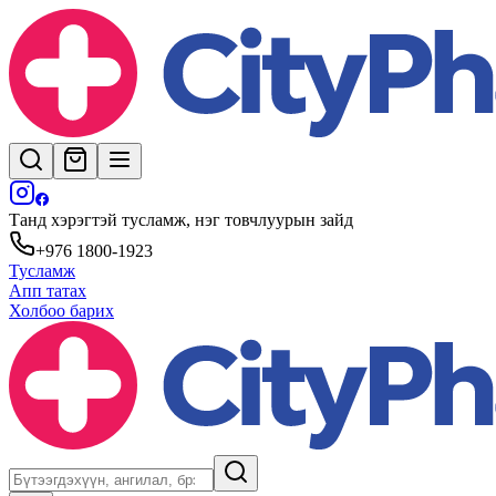
Танд хэрэгтэй тусламж, нэг товчлуурын зайд
+976 1800-1923
Тусламж
Апп татах
Холбоо барих