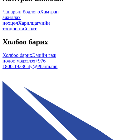
Чанарын бодлого
Хамтран
ажиллах
нөхцөл
Харилцагчийн
тооцоо нийлэлт
Холбоо барих
Холбоо барих
Эмийн гаж
нөлөө мэдээлэх
+976
1800-1923
City@Pharm.mn