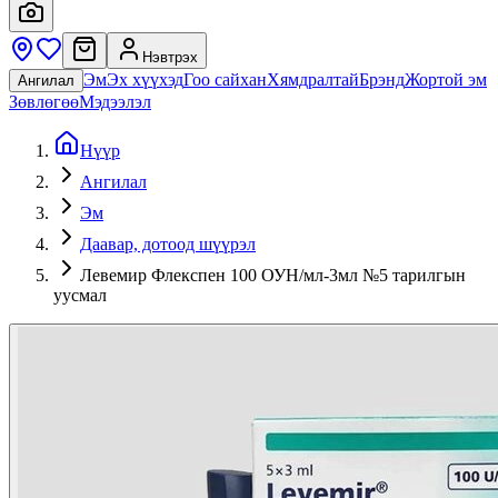
Нэвтрэх
Эм
Эх хүүхэд
Гоо сайхан
Хямдралтай
Брэнд
Жортой эм
Ангилал
Зөвлөгөө
Мэдээлэл
Нүүр
Ангилал
Эм
Даавар, дотоод шүүрэл
Левемир Флекспен 100 ОУН/мл-3мл №5 тарилгын
уусмал