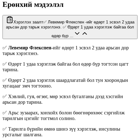
Ерөнхий мэдээлэл
Хэрэглэх заалт
✅ Левемир Флекспен -ийг өдөрт 1 эсвэл 2 удаа
арьсан дор тарьж хэрэглэнэ. ✅ Өдөрт 1 удаа хэрэглэж байгаа бол
өдөр бүр ...
✅
Левемир Флекспен
-ийг өдөрт 1 эсвэл 2 удаа арьсан дор
тарьж хэрэглэнэ.
✅ Өдөрт 1 удаа хэрэглэж байгаа бол өдөр бүр тогтсон цагт
тарина.
✅ Өдөрт 2 удаа хэрэглэх шаардлагатай бол тун хоорондын
хугацааг эмч тогтооно.
✅ Хэвлий, гуя, өгзөг, мөр эсвэл бугалганы дээд хэсгийн
арьсан дор тарина.
✅ Арьс зузаарах, хонхойх болон бөөгнөрөхөөс сэргийлж
тарилгын цэгийг тогтмол солино.
✅ Тарилга бүрийн өмнө шинэ зүү хэрэглэж, инсулины
урсгалыг шалгана.