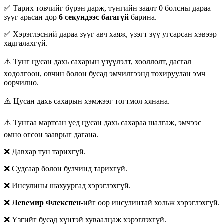
✅ Тарих товчийг бүрэн дарж, тунгийн заалт 0 болсны дараа
зүүг арьсан дор
6 секундээс багагүй
барина.
✅ Хэрэглэсний дараа зүүг авч хаяж, үзэгт зүү угсарсан хэвээр
хадгалахгүй.
⚠️ Тунг цусан дахь сахарын үзүүлэлт, хооллолт, дасгал
хөдөлгөөн, өвчин болон бусад эмчилгээнд тохируулан эмч
өөрчилнө.
⚠️ Цусан дахь сахарын хэмжээг тогтмол хянана.
⚠️ Тунгаа мартсан үед цусан дахь сахараа шалгаж, эмчээс
өмнө өгсөн зааврыг дагана.
❌ Давхар тун тарихгүй.
❌ Судсаар болон булчинд тарихгүй.
❌ Инсулины шахуургад хэрэглэхгүй.
❌
Левемир Флекспен
-ийг өөр инсулинтай хольж хэрэглэхгүй.
❌ Үзгийг бусад хүнтэй хуваалцаж хэрэглэхгүй.