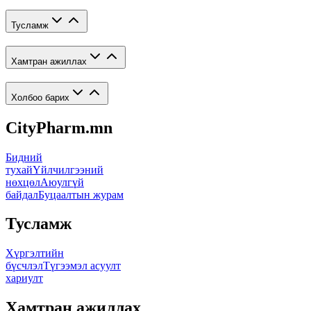
Тусламж
Хамтран ажиллах
Холбоо барих
CityPharm.mn
Бидний
тухай
Үйлчилгээний
нөхцөл
Аюулгүй
байдал
Буцаалтын журам
Тусламж
Хүргэлтийн
бүсчлэл
Түгээмэл асуулт
хариулт
Хамтран ажиллах