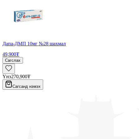
Дапа-ДМП 10мг №28 шахмал
49,900₮
Сагслах
Үнэ
270,900₮
Сагсанд нэмэх