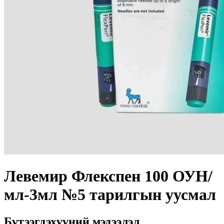
Левемир Флекспен 100 ОУН/
мл-3мл №5 тарилгын уусмал
Бүтээгдэхүүний мэдээлэл