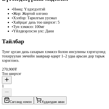
•
Нөөц
:
Үлдэгдэлтэй
•
Жор
:
Жортой олгоно
•
Хэлбэр
:
Тарилгын уусмал
•
Хайрцаг дахь тоо ширхэг
:
5
•
Тун хэмжээ
:
100мг
•
Үйлдвэрлэсэн улс
:
Дани
Тайлбар
Тунг цусан дахь сахарын хэмжээ болон инсулины хэрэгцээнд
тохируулан эмчийн заавраар өдөрт 1–2 удаа арьсан дор тарьж
хэрэглэнэ.
270,900₮
Тоо ширхэг
1
Сагсанд нэмэх
Худалдаж авах