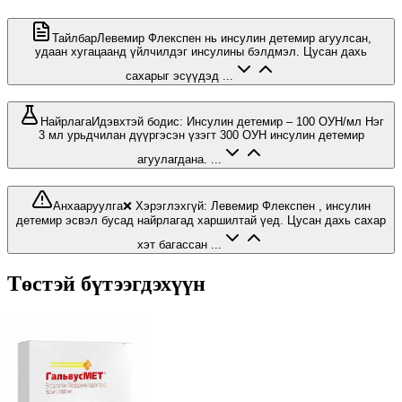
Тайлбар
Левемир Флекспен нь инсулин детемир агуулсан,
удаан хугацаанд үйлчилдэг инсулины бэлдмэл. Цусан дахь
сахарыг эсүүдэд ...
Найрлага
Идэвхтэй бодис: Инсулин детемир – 100 ОУН/мл Нэг
3 мл урьдчилан дүүргэсэн үзэгт 300 ОУН инсулин детемир
агуулагдана. ...
Анхааруулга
❌ Хэрэглэхгүй: Левемир Флекспен , инсулин
детемир эсвэл бусад найрлагад харшилтай үед. Цусан дахь сахар
хэт багассан ...
Төстэй бүтээгдэхүүн